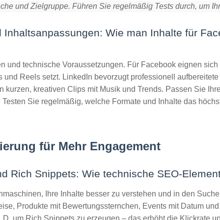
nche und Zielgruppe. Führen Sie regelmäßig Tests durch, um Ihre
nd Inhaltsanpassungen: Wie man Inhalte für Fa
en und technische Voraussetzungen. Für Facebook eignen sich l
und Reels setzt. LinkedIn bevorzugt professionell aufbereitete
 kurzen, kreativen Clips mit Musik und Trends. Passen Sie Ihre
e. Testen Sie regelmäßig, welche Formate und Inhalte das höch
ierung für Mehr Engagement
 und Rich Snippets: Wie technische SEO-Elemen
hmaschinen, Ihre Inhalte besser zu verstehen und in den Such
se, Produkte mit Bewertungssternchen, Events mit Datum und O
D, um Rich Snippets zu erzeugen – das erhöht die Klickrate u