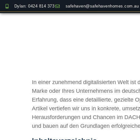
Dylan: 0424 814 373
safehaven@safehavenhomes.com.au
Wie Sie Ihre Cont
DACH-Raum Präzis
Leitfaden
In einer zunehmend digitalisierten Welt ist 
Marke oder Ihres Unternehmens im deutsch
Erfahrung, dass eine detaillierte, gezielt
Artikel vertiefen wir uns in konkrete, ums
Herausforderungen und Chancen im DACH-
und bauen auf den Grundlagen erfolgreiche