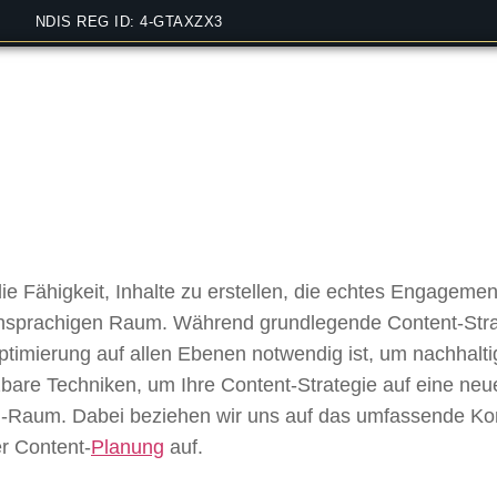
NDIS REG ID: 4-GTAXZX3
ent-Strategie für Mehr 
e Optimieren: Ein Tief
die Fähigkeit, Inhalte zu erstellen, die echtes Engagemen
sprachigen Raum. Während grundlegende Content-Strateg
e Optimierung auf allen Ebenen notwendig ist, um nachhal
etzbare Techniken, um Ihre Content-Strategie auf eine ne
Raum. Dabei beziehen wir uns auf das umfassende Ko
r Content-
Planung
auf.