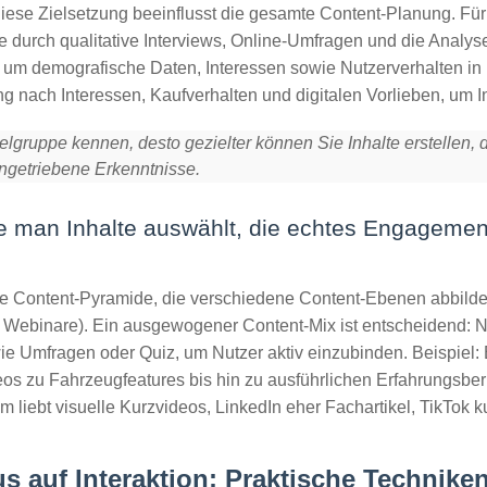
iese Zielsetzung beeinflusst die gesamte Content-Planung. Für
se durch
qualitative Interviews
,
Online-Umfragen
und die Analys
, um demografische Daten, Interessen sowie Nutzerverhalten in
ng nach Interessen, Kaufverhalten und digitalen Vorlieben, um 
Zielgruppe kennen, desto gezielter können Sie Inhalte erstellen
engetriebene Erkenntnisse.
man Inhalte auswählt, die echtes Engagement 
e Content-Pyramide, die verschiedene Content-Ebenen abbildet
, Webinare). Ein ausgewogener Content-Mix ist entscheidend: 
e Umfragen oder Quiz, um Nutzer aktiv einzubinden. Beispiel: 
s zu Fahrzeugfeatures bis hin zu ausführlichen Erfahrungsberi
m liebt visuelle Kurzvideos, LinkedIn eher Fachartikel, TikTok ku
us auf Interaktion: Praktische Technike