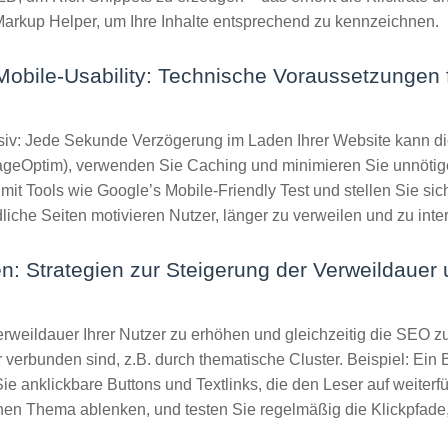
Markup Helper, um Ihre Inhalte entsprechend zu kennzeichnen.
Mobile-Usability: Technische Voraussetzungen 
siv: Jede Sekunde Verzögerung im Laden Ihrer Website kann di
geOptim), verwenden Sie Caching und minimieren Sie unnötige
mit Tools wie Google’s Mobile-Friendly Test und stellen Sie sich
dliche Seiten motivieren Nutzer, länger zu verweilen und zu inte
en: Strategien zur Steigerung der Verweildaue
Verweildauer Ihrer Nutzer zu erhöhen und gleichzeitig die SEO zu
r verbunden sind, z.B. durch thematische Cluster. Beispiel: Ein B
 anklickbare Buttons und Textlinks, die den Leser auf weiterfü
chen Thema ablenken, und testen Sie regelmäßig die Klickpfade