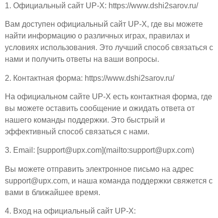
1. Официальный сайт UP-X: https://www.dshi2sarov.ru/
Вам доступен официальный сайт UP-X, где вы можете
найти информацию о различных играх, правилах и
условиях использования. Это лучший способ связаться с
нами и получить ответы на ваши вопросы.
2. Контактная форма: https://www.dshi2sarov.ru/
На официальном сайте UP-X есть контактная форма, где
вы можете оставить сообщение и ожидать ответа от
нашего команды поддержки. Это быстрый и
эффективный способ связаться с нами.
3. Email: [support@upx.com](mailto:support@upx.com)
Вы можете отправить электронное письмо на адрес
support@upx.com, и наша команда поддержки свяжется с
вами в ближайшее время.
4. Вход на официальный сайт UP-X: