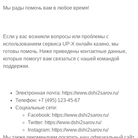
Мы рады помочь вам в любое время!
Контактная Информация
Если у вас возникли вопросы или проблемы с
использованием сервиса UP-X онлайн казино, мы
готовы помочь. Ниже приведены контактные данные,
которые помогут вам связаться с нашей командой
поддержки.
Контактные данные
Электронная почта: https://www.dshi2sarov.ru/
Телефон: +7 (495) 123-45-67
Социальные сети:
Facebook: https://www.dshi2sarov.ru/
Twitter: https://www.dshi2sarov.ru/
Instagram: https://www.dshi2sarov.ru/
Мы также рекомендуем посетить наш официальный сайт