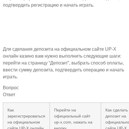
подтвердить регистрацию и начать играть.
Как сделать депозит на
официальном сайте UP-X
онлайн казино?
Для сделания депозита на официальном сайте UP-X
онлайн казино вам нужно выполнить следующие шаги:
перейти на страницу “Депозит”, выбрать способ оплаты,
ввести сумму депозита, подтвердить операцию и начать
играть.
Вопрос
Ответ
Как
Перейти на
Как сделать
зарегистрироваться
официальный сайт
депозит на
на официальном
up-x.com, нажать на
официальн
сайте UP-X онлайн
кнопку
сайте UP-X