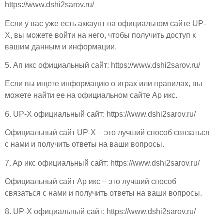
https://www.dshi2sarov.ru/
Если у вас уже есть аккаунт на официальном сайте UP-
X, вы можете войти на него, чтобы получить доступ к
вашим данным и информации.
5. Ап икс официальный сайт: https://www.dshi2sarov.ru/
Если вы ищете информацию о играх или правилах, вы
можете найти ее на официальном сайте Ap икс.
6. UP-X официальный сайт: https://www.dshi2sarov.ru/
Официальный сайт UP-X – это лучший способ связаться
с нами и получить ответы на ваши вопросы.
7. Ap икс официальный сайт: https://www.dshi2sarov.ru/
Официальный сайт Ap икс – это лучший способ
связаться с нами и получить ответы на ваши вопросы.
8. UP-X официальный сайт: https://www.dshi2sarov.ru/