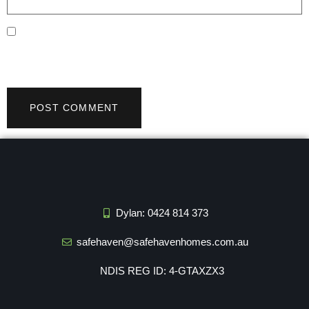
Save my name, email, and website in this browser for the
next time I comment.
Dylan: 0424 814 373
safehaven@safehavenhomes.com.au
NDIS REG ID: 4-GTAXZX3