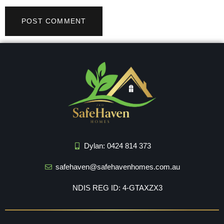
Dylan: 0424 814 373
safehaven@safehavenhomes.com.au
NDIS REG ID: 4-GTAXZX3