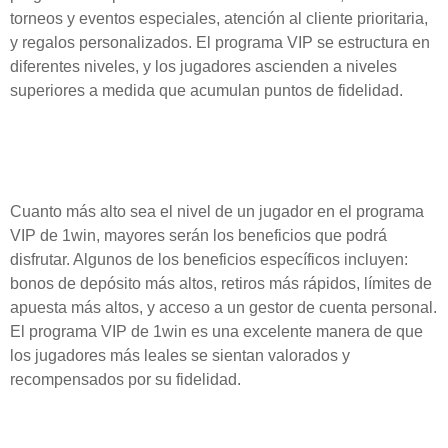
torneos y eventos especiales, atención al cliente prioritaria,
y regalos personalizados. El programa VIP se estructura en
diferentes niveles, y los jugadores ascienden a niveles
superiores a medida que acumulan puntos de fidelidad.
Beneficios Específicos del
Programa VIP
Cuanto más alto sea el nivel de un jugador en el programa
VIP de 1win, mayores serán los beneficios que podrá
disfrutar. Algunos de los beneficios específicos incluyen:
bonos de depósito más altos, retiros más rápidos, límites de
apuesta más altos, y acceso a un gestor de cuenta personal.
El programa VIP de 1win es una excelente manera de que
los jugadores más leales se sientan valorados y
recompensados por su fidelidad.
Cómo Ascender en el Programa