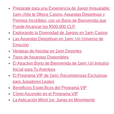
Prepárate para una Experiencia de Juego Inigualable:
1win chile te Ofrece Casino, Apuestas Deportivas y
Premios Increíbles, con un Bono de Bienvenida que
Puede Alcanzar los $500.000 CLP.
Explorando la Diversidad de Juegos en 1win Casino
Las Apuestas Deportivas en 1win: Un Universo de
Emoción
Ventajas de Apostar en 1win Deportes
Tipos de Apuestas Disponibles
El Atractivo Bono de Bienvenida de 1win: Un Impulso
Inicial para Tu Aventura
El Programa VIP de 1win: Recompensas Exclusivas
para Jugadores Leales
Beneficios Específicos del Programa VIP
Cómo Ascender en el Programa VIP
La Aplicación Móvil 1w: Juego en Movimiento
Prepárate para una