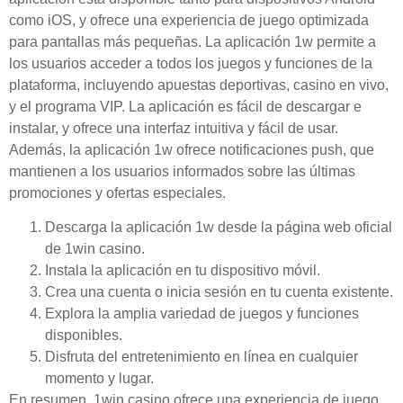
como iOS, y ofrece una experiencia de juego optimizada
para pantallas más pequeñas. La aplicación 1w permite a
los usuarios acceder a todos los juegos y funciones de la
plataforma, incluyendo apuestas deportivas, casino en vivo,
y el programa VIP. La aplicación es fácil de descargar e
instalar, y ofrece una interfaz intuitiva y fácil de usar.
Además, la aplicación 1w ofrece notificaciones push, que
mantienen a los usuarios informados sobre las últimas
promociones y ofertas especiales.
Descarga la aplicación 1w desde la página web oficial
de 1win casino.
Instala la aplicación en tu dispositivo móvil.
Crea una cuenta o inicia sesión en tu cuenta existente.
Explora la amplia variedad de juegos y funciones
disponibles.
Disfruta del entretenimiento en línea en cualquier
momento y lugar.
En resumen, 1win casino ofrece una experiencia de juego