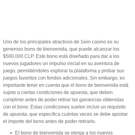
Bienvenida de 1win: Un
Impulso Inicial para Tu
Aventura
Uno de los principales atractivos de 1win casino es su
generoso bono de bienvenida, que puede alcanzar los
$500.000 CLP. Este bono está diseñado para dar a los
nuevos jugadores un impulso inicial en su aventura de
juego, permitiéndoles explorar la plataforma y probar sus
juegos favoritos con fondos adicionales. Sin embargo, es
importante tener en cuenta que el bono de bienvenida está
sujeto a ciertas condiciones de apuesta, que deben
cumplirse antes de poder retirar las ganancias obtenidas
con el bono. Estas condiciones suelen incluir un requisito
de apuesta, que especifica cuántas veces se debe apostar
el importe del bono antes de poder retirarlo.
El bono de bienvenida se otorga a los nuevos