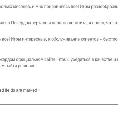
олько месяцев, и мне понравилось все! Игры разнообразн
и на Покердом зеркало и первого депозита, я понял, что эт
ь все! Игры интересные, а обслуживание клиентов – быстро
кердом официальном сайте, чтобы убедиться в качестве и н
ам найти решение.
ed fields are marked
*