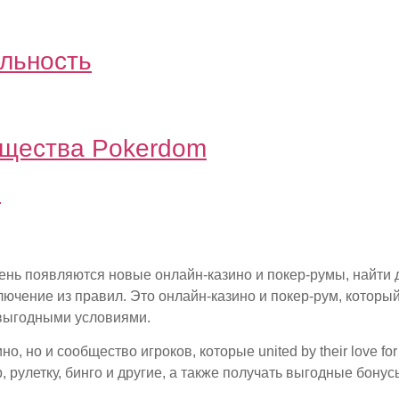
льность
ущества Pokerdom
в
ень появляются новые онлайн-казино и покер-румы, найти
лючение из правил. Это онлайн-казино и покер-рум, который
 выгодными условиями.
о, но и сообщество игроков, которые united by their love fo
, рулетку, бинго и другие, а также получать выгодные бонус