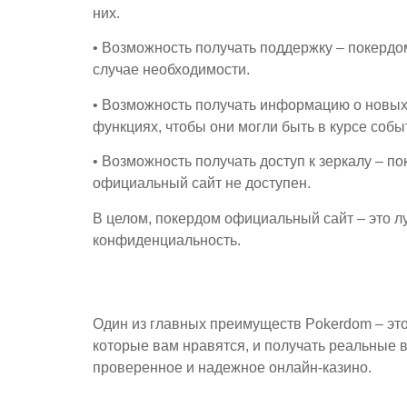
них.
• Возможность получать поддержку – покердо
случае необходимости.
• Возможность получать информацию о новых 
функциях, чтобы они могли быть в курсе собы
• Возможность получать доступ к зеркалу – по
официальный сайт не доступен.
В целом, покердом официальный сайт – это лу
конфиденциальность.
Возможности и преи
Один из главных преимуществ Pokerdom – это
которые вам нравятся, и получать реальные 
проверенное и надежное онлайн-казино.
Преимущества игроков