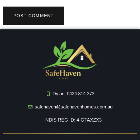
Dylan: 0424 814 373
safehaven@safehavenhomes.com.au
NDIS REG ID: 4-GTAXZX3