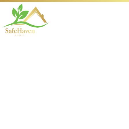
Připravte se na
vzrušující svět
hazardních her
online, kde mostbet
nabízí nekonečné
možnosti a šanci