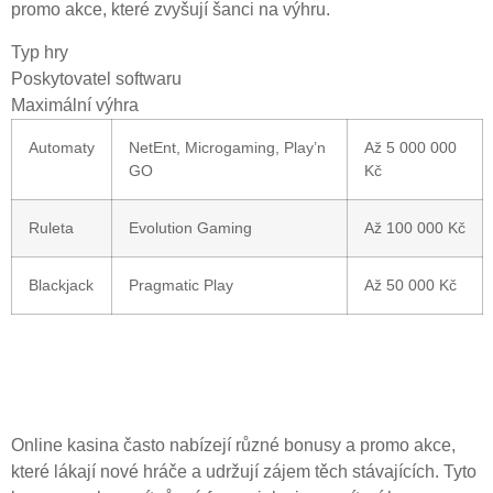
promo akce, které zvyšují šanci na výhru.
Typ hry
Poskytovatel softwaru
Maximální výhra
Automaty
NetEnt, Microgaming, Play’n
Až 5 000 000
GO
Kč
Ruleta
Evolution Gaming
Až 100 000 Kč
Blackjack
Pragmatic Play
Až 50 000 Kč
Bonusy a promo akce – Jak
maximalizovat své výhry
Online kasina často nabízejí různé bonusy a promo akce,
které lákají nové hráče a udržují zájem těch stávajících. Tyto