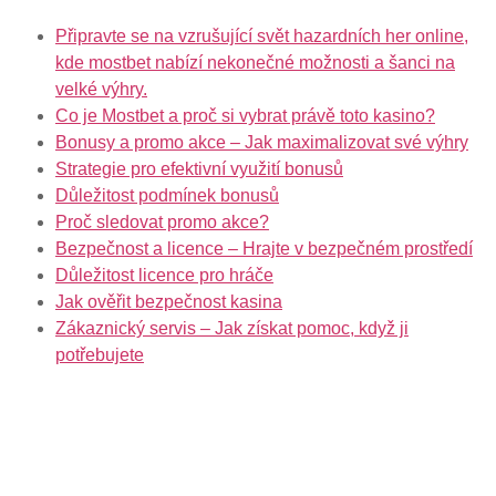
Připravte se na vzrušující svět hazardních her online,
kde mostbet nabízí nekonečné možnosti a šanci na
velké výhry.
Co je Mostbet a proč si vybrat právě toto kasino?
Bonusy a promo akce – Jak maximalizovat své výhry
Strategie pro efektivní využití bonusů
Důležitost podmínek bonusů
Proč sledovat promo akce?
Bezpečnost a licence – Hrajte v bezpečném prostředí
Důležitost licence pro hráče
Jak ověřit bezpečnost kasina
Zákaznický servis – Jak získat pomoc, když ji
potřebujete
Připravte se na
vzrušující svět