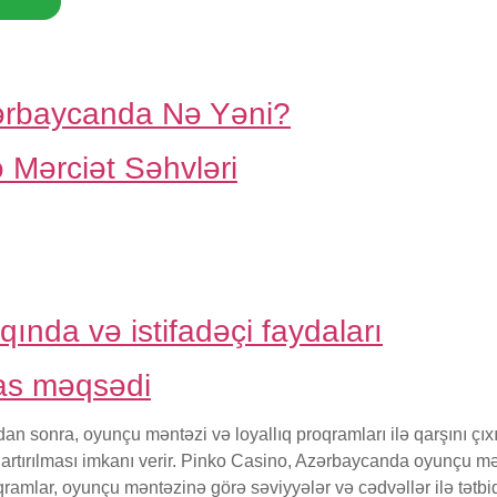
ərbaycanda Nə Yəni?
 Mərciət Səhvləri
qında və istifadəçi faydaları
sas məqsədi
n sonra, oyunçu məntəzi və loyallıq proqramları ilə qarşını çı
n artırılması imkanı verir. Pinko Casino, Azərbaycanda oyunçu 
qramlar, oyunçu məntəzinə görə səviyyələr və cədvəllər ilə tətbi