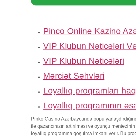
Содержимое
Pinco Online Kazino Az
VIP Klubun Nəticələri Və
VIP Klubun Nəticələri
Mərciət Səhvləri
Loyallıq proqramları haq
Loyallıq proqramının ə
Pinko Casino Azərbaycanda populyarlaşdırdığında
ilə qazancınızın artırılması və oyunçu məntəzini
loyallıq proqramına qoşulma imkanı verir. Bu pro