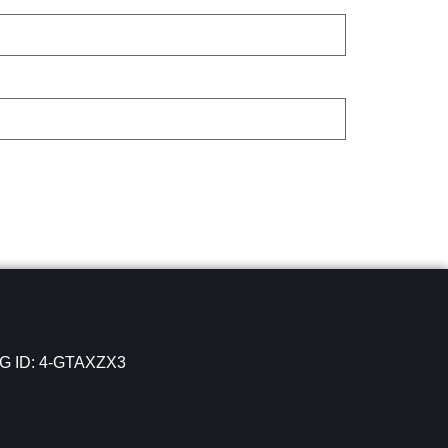
G ID: 4-GTAXZX3