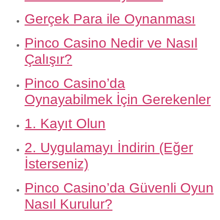
Gerçek Para ile Oynanması
Pinco Casino Nedir ve Nasıl
Çalışır?
Pinco Casino’da
Oynayabilmek İçin Gerekenler
1. Kayıt Olun
2. Uygulamayı İndirin (Eğer
İsterseniz)
Pinco Casino’da Güvenli Oyun
Nasıl Kurulur?