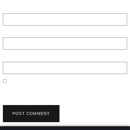
Name
*
Email
*
Website
Save my name, email, and website in this browser for the
next time I comment.