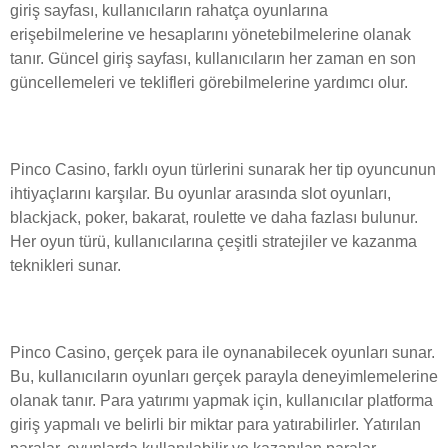
giriş sayfası, kullanıcıların rahatça oyunlarına
erişebilmelerine ve hesaplarını yönetebilmelerine olanak
tanır. Güncel giriş sayfası, kullanıcıların her zaman en son
güncellemeleri ve teklifleri görebilmelerine yardımcı olur.
Pinco Casino Oyunları
Pinco Casino, farklı oyun türlerini sunarak her tip oyuncunun
ihtiyaçlarını karşılar. Bu oyunlar arasında slot oyunları,
blackjack, poker, bakarat, roulette ve daha fazlası bulunur.
Her oyun türü, kullanıcılarına çeşitli stratejiler ve kazanma
teknikleri sunar.
Gerçek Para ile Oynanması
Pinco Casino, gerçek para ile oynanabilecek oyunları sunar.
Bu, kullanıcıların oyunları gerçek parayla deneyimlemelerine
olanak tanır. Para yatırımı yapmak için, kullanıcılar platforma
giriş yapmalı ve belirli bir miktar para yatırabilirler. Yatırılan