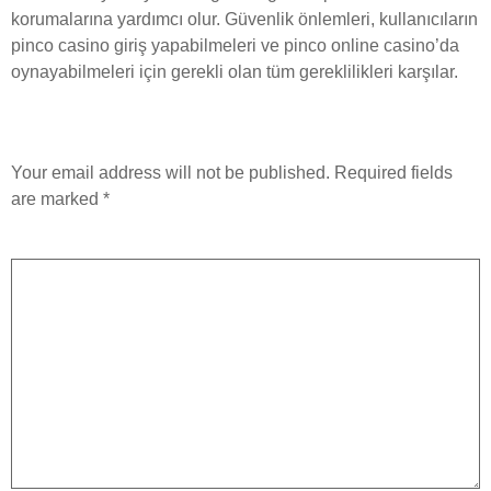
korumalarına yardımcı olur. Güvenlik önlemleri, kullanıcıların
pinco casino giriş yapabilmeleri ve pinco online casino’da
oynayabilmeleri için gerekli olan tüm gereklilikleri karşılar.
Leave a Reply
Your email address will not be published.
Required fields
are marked
*
Comment
*