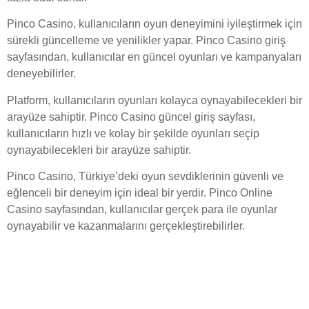
Pinco Casino, kullanıcıların oyun deneyimini iyileştirmek için
sürekli güncelleme ve yenilikler yapar. Pinco Casino giriş
sayfasından, kullanıcılar en güncel oyunları ve kampanyaları
deneyebilirler.
Platform, kullanıcıların oyunları kolayca oynayabilecekleri bir
arayüze sahiptir. Pinco Casino güncel giriş sayfası,
kullanıcıların hızlı ve kolay bir şekilde oyunları seçip
oynayabilecekleri bir arayüze sahiptir.
Pinco Casino, Türkiye’deki oyun sevdiklerinin güvenli ve
eğlenceli bir deneyim için ideal bir yerdir. Pinco Online
Casino sayfasından, kullanıcılar gerçek para ile oyunlar
oynayabilir ve kazanmalarını gerçekleştirebilirler.
Pinco Casino’da
Oynayabilmek İçin