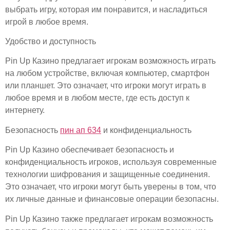
выбрать игру, которая им понравится, и насладиться
игрой в любое время.
Удобство и доступность
Pin Up Казино предлагает игрокам возможность играть
на любом устройстве, включая компьютер, смартфон
или планшет. Это означает, что игроки могут играть в
любое время и в любом месте, где есть доступ к
интернету.
Безопасность
пин ап 634
и конфиденциальность
Pin Up Казино обеспечивает безопасность и
конфиденциальность игроков, используя современные
технологии шифрования и защищенные соединения.
Это означает, что игроки могут быть уверены в том, что
их личные данные и финансовые операции безопасны.
Pin Up Казино также предлагает игрокам возможность