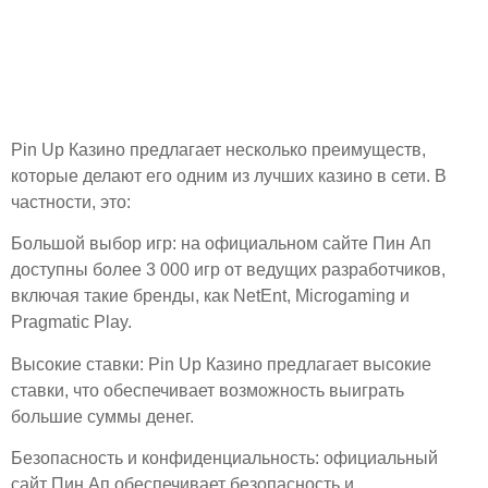
Официальный сайт Пин
Ап
Преимущества Pin Up Казино
Pin Up Казино предлагает несколько преимуществ,
которые делают его одним из лучших казино в сети. В
частности, это:
Большой выбор игр: на официальном сайте Пин Ап
доступны более 3 000 игр от ведущих разработчиков,
включая такие бренды, как NetEnt, Microgaming и
Pragmatic Play.
Высокие ставки: Pin Up Казино предлагает высокие
ставки, что обеспечивает возможность выиграть
большие суммы денег.
Безопасность и конфиденциальность: официальный
сайт Пин Ап обеспечивает безопасность и