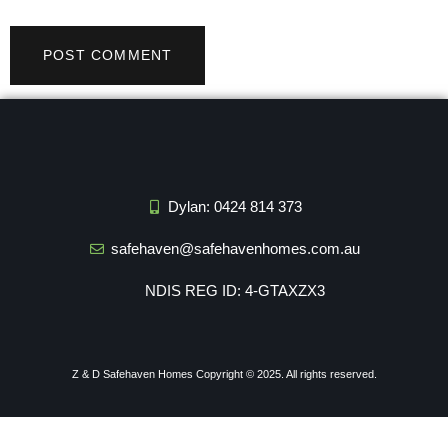
Dylan: 0424 814 373
safehaven@safehavenhomes.com.au
NDIS REG ID: 4-GTAXZX3
Z & D Safehaven Homes
Copyright © 2025. All rights reserved.