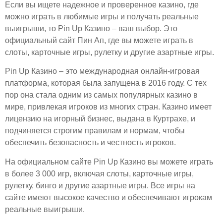
Если вы ищете надежное и проверенное казино, где
можно играть в любимые игры и получать реальные
выигрыши, то Pin Up Казино – ваш выбор. Это
официальный сайт Пин Ап, где вы можете играть в
слоты, карточные игры, рулетку и другие азартные игры.
Pin Up Казино – это международная онлайн-игровая
платформа, которая была запущена в 2016 году. С тех
пор она стала одним из самых популярных казино в
мире, привлекая игроков из многих стран. Казино имеет
лицензию на игорный бизнес, выдана в Куртрахе, и
подчиняется строгим правилам и нормам, чтобы
обеспечить безопасность и честность игроков.
На официальном сайте Pin Up Казино вы можете играть
в более 3 000 игр, включая слоты, карточные игры,
рулетку, бинго и другие азартные игры. Все игры на
сайте имеют высокое качество и обеспечивают игрокам
реальные выигрыши.