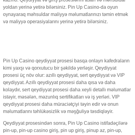
yoldan yerinə yetirə bilərsiniz. Pin Up Casino-da oyun
oynayaraq məhsuldar maliyyə məlumatlarınızı təmin etmək
və maliyyə operasiyalarını yerinə yetirə bilərsiniz.
Qeydiyyat prosesinin növü
və xüsusiyyətləri
Pin Up Casino qeydiyyat prosesi basqa onlayn kafedraların
kimi yaxşı və qorxutucu bir şəkildə yerləşir. Qeydiyyat
prosesi üç növ olur: azıllı qeydiyyat, sert qeydiyyat və VIP
qeydiyyat. Azıllı qeydiyyat prosesi daha qısa və daha
kolaydır, sert qeydiyyat prosesi daha xeyli detallı məlumatlar
istəyir, məsələn, məzunlıq sertifikatları və iş yerləri. VIP
qeydiyyat prosesi daha müraciətçiyi təyin edir və onun
məlumatlarını təhlükəsizlik və məşğuliyə təsdiqləyir.
Qeydiyyat prosesindən sonra, Pin Up Casino istifadəçilərə
pin-up, pin-up casino giriş, pin up giriş, pinup az, pin-up,