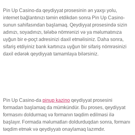
Pin Up Casino-da qeydiyyat prosesinin ən yaxşı yolu,
internet bağlantınızı təmin etdikdən sonra Pin Up Casino-
sunun sahifasından başlamaq. Qeydiyyat prosesində sizin
adınızı, soyadınızı, tələbə nömrənizi və ya məlumatınıza
uyğun bir e-poçt adresinizi daxil etməlisiniz. Daha sonra,
sifariş etdiyiniz bank kartınıza uyğun bir sifariş nömrəsinizi
daxil edərək qeydiyyatı tamamlaya bilərsiniz.
Pin Up Casino-da Qeydiyyatı
Qeydiyyat Formasından
Başlamaq
Pin Up Casino-da
pinup kazino
qeydiyyat prosesini
formadan başlamaq da mümkündür. Bu proses, qeydiyyat
formasını doldurmaq və formanın təqdim edilməsi ilə
başlayır. Formada məlumatları doldurduqdan sonra, formanı
təqdim etmək və qeydiyyatı onaylamaq lazımdır.