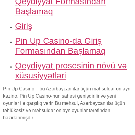
Qeydiyyat Formasından
Başlamaq
Giriş
Pin Up Casino-da Giriş
Formasından Başlamaq
Qeydiyyat prosesinin növü və
xüsusiyyətləri
Pin Up Casino – bu Azərbaycanlılar üçün məhsuldar onlayn
kazino. Pin Up Casino-nun sahəsi genişdirilir və yeni
oyunlar ilə qarşılıq verir. Bu məhsul, Azərbaycanlılar üçün
təhlükəsiz və məhsuldar onlayn oyunlar tərəfindən
hazırlanmışdır.
Qeydiyyat