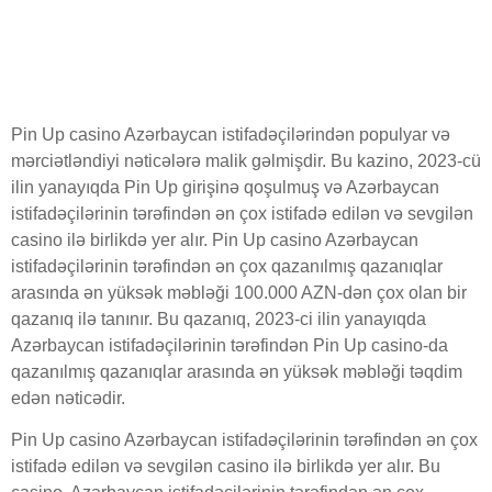
istifadəçilərindən populyar
və mərciətləndiyi nəticələr
Pin Up casino Azərbaycan istifadəçilərindən populyar və
mərciətləndiyi nəticələrə malik gəlmişdir. Bu kazino, 2023-cü
ilin yanayıqda Pin Up girişinə qoşulmuş və Azərbaycan
istifadəçilərinin tərəfindən ən çox istifadə edilən və sevgilən
casino ilə birlikdə yer alır. Pin Up casino Azərbaycan
istifadəçilərinin tərəfindən ən çox qazanılmış qazanıqlar
arasında ən yüksək məbləği 100.000 AZN-dən çox olan bir
qazanıq ilə tanınır. Bu qazanıq, 2023-ci ilin yanayıqda
Azərbaycan istifadəçilərinin tərəfindən Pin Up casino-da
qazanılmış qazanıqlar arasında ən yüksək məbləği təqdim
edən nəticədir.
Pin Up casino Azərbaycan istifadəçilərinin tərəfindən ən çox
istifadə edilən və sevgilən casino ilə birlikdə yer alır. Bu