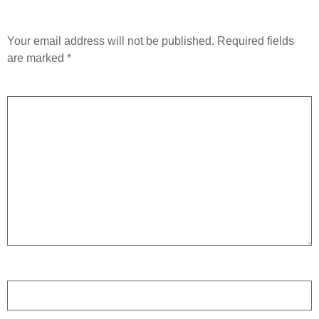
Leave a Reply
Your email address will not be published.
Required fields
are marked
*
Comment
*
Name
*