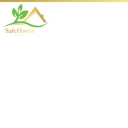
Pin Up – Azrbaycann
n yax kazinosu Rsmi
sayt.201
Pin Up – Azərbaycanın
ən yaxşı kazinosu |
Rəsmi sayt