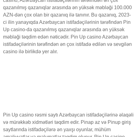
casino, Azərbaycan istifadəçilərinin tərəfindən ən çox
qazanılmış qazanıqlar arasında ən yüksək məbləği 100.000
AZN-dən çox olan bir qazanıq ilə tanınır. Bu qazanıq, 2023-
ci ilin yanayıqda Azərbaycan istifadəçilərinin tərəfindən Pin
Up casino-da qazanılmış qazanıqlar arasında ən yüksək
məbləği təqdim edən nəticədir. Pin Up casino Azərbaycan
istifadəçilərinin tərəfindən ən çox istifadə edilən və sevgilən
casino ilə birlikdə yer alır.
Pin Up rəsmi saytı: Gül
xidmətlər və əməliyyatlarla
Azərbaycan istifadəçilərinə
mərciət etmək
Pin Up casino rəsmi saytı Azərbaycan istifadəçilərinə əlaqəli
və mürəkkəb xidmətləri təqdim edir. Pinap az və Pinup giriş
saytlarında istifadəçilərə ən yaxşı oyunlar, mühüm
əməliyyatlar və məlumatlar təqdim olunur. Pin Up casino