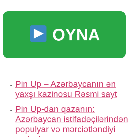
OYNA
Содержимое
Pin Up – Azərbaycanın ən
yaxşı kazinosu Rəsmi sayt
Pin Up-dan qazanın:
Azərbaycan istifadəçilərindən
populyar və mərciətləndiyi