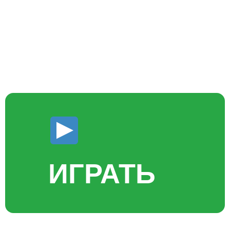
Официальный Сайт
в России и странах
СНГ
ИГРАТЬ