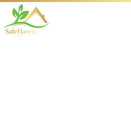
Онлайн Казино
Официальный Сайт
в России и странах
СНГ.1696
Пин Ап Онлайн
Казино