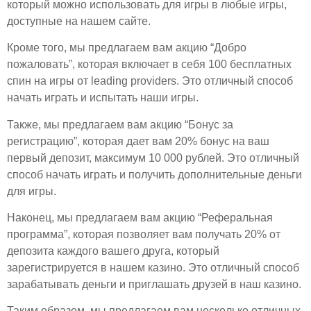
который можно использовать для игры в любые игры,
доступные на нашем сайте.
Кроме того, мы предлагаем вам акцию “Добро
пожаловать”, которая включает в себя 100 бесплатных
спин на игры от leading providers. Это отличный способ
начать играть и испытать наши игры.
Также, мы предлагаем вам акцию “Бонус за
регистрацию”, которая дает вам 20% бонус на ваш
первый депозит, максимум 10 000 рублей. Это отличный
способ начать играть и получить дополнительные деньги
для игры.
Наконец, мы предлагаем вам акцию “Реферальная
программа”, которая позволяет вам получать 20% от
депозита каждого вашего друга, который
зарегистрируется в нашем казино. Это отличный способ
зарабатывать деньги и приглашать друзей в наш казино.
Таким образом, мы предлагаем вам несколько отличных