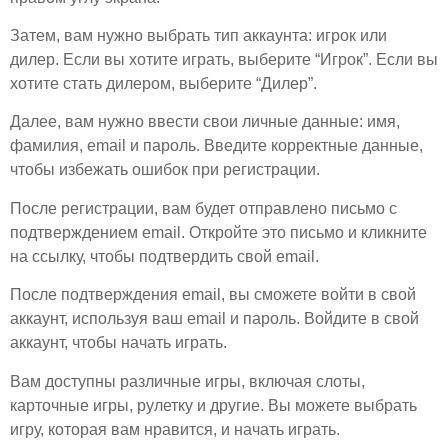
Затем, вам нужно выбрать тип аккаунта: игрок или
дилер. Если вы хотите играть, выберите “Игрок”. Если вы
хотите стать дилером, выберите “Дилер”.
Далее, вам нужно ввести свои личные данные: имя,
фамилия, email и пароль. Введите корректные данные,
чтобы избежать ошибок при регистрации.
После регистрации, вам будет отправлено письмо с
подтверждением email. Откройте это письмо и кликните
на ссылку, чтобы подтвердить свой email.
После подтверждения email, вы сможете войти в свой
аккаунт, используя ваш email и пароль. Войдите в свой
аккаунт, чтобы начать играть.
Вам доступны различные игры, включая слоты,
карточные игры, рулетку и другие. Вы можете выбрать
игру, которая вам нравится, и начать играть.