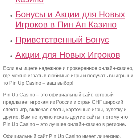
Бонусы и Акции для Новых
Игроков в Пин Ап Казино
Приветственный Бонус
Акции для Новых Игроков
Если вы ищете надежное и проверенное онлайн-казино,
где можно играть в любимые игры и получать выигрыши,
то Pin Up Casino – ваш выбор!
Pin Up Casino – это официальный сайт, который
предлагает игрокам из России и стран СНГ широкий
спектр игр, включая слоты, карточные игры, рулетку и
другие. Вам не нужно искать другие сайты, потому что
Pin Up Casino – это лучшее онлайн-казино в регионе.
Официальный сайт Pin Up Casino имеет лицензию,