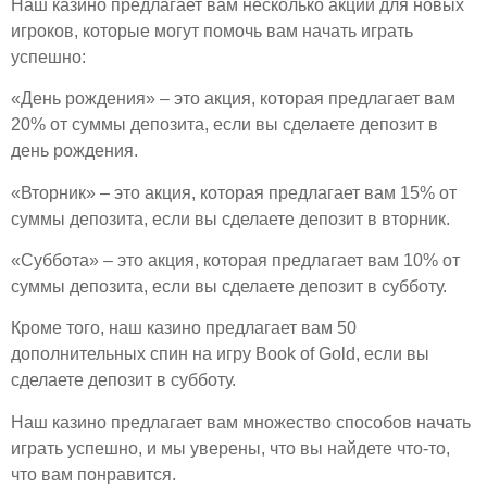
Наш казино предлагает вам несколько акций для новых
игроков, которые могут помочь вам начать играть
успешно:
«День рождения» – это акция, которая предлагает вам
20% от суммы депозита, если вы сделаете депозит в
день рождения.
«Вторник» – это акция, которая предлагает вам 15% от
суммы депозита, если вы сделаете депозит в вторник.
«Суббота» – это акция, которая предлагает вам 10% от
суммы депозита, если вы сделаете депозит в субботу.
Кроме того, наш казино предлагает вам 50
дополнительных спин на игру Book of Gold, если вы
сделаете депозит в субботу.
Наш казино предлагает вам множество способов начать
играть успешно, и мы уверены, что вы найдете что-то,
что вам понравится.