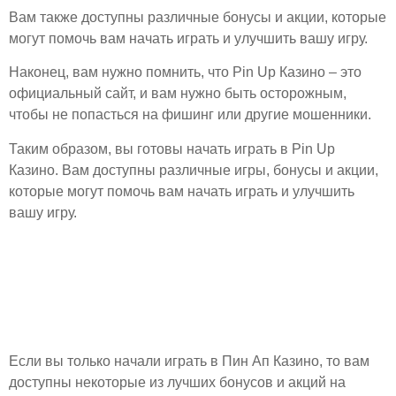
Вам также доступны различные бонусы и акции, которые
могут помочь вам начать играть и улучшить вашу игру.
Наконец, вам нужно помнить, что Pin Up Казино – это
официальный сайт, и вам нужно быть осторожным,
чтобы не попасться на фишинг или другие мошенники.
Таким образом, вы готовы начать играть в Pin Up
Казино. Вам доступны различные игры, бонусы и акции,
которые могут помочь вам начать играть и улучшить
вашу игру.
Бонусы и Акции для
Новых Игроков в Пин Ап
Казино
Если вы только начали играть в Пин Ап Казино, то вам
доступны некоторые из лучших бонусов и акций на