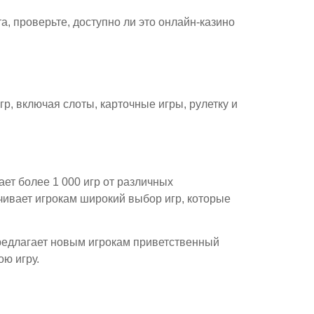
а, проверьте, доступно ли это онлайн-казино
р (2025)
р, включая слоты, карточные игры, рулетку и
ет более 1 000 игр от различных
ечивает игрокам широкий выбор игр, которые
предлагает новым игрокам приветственный
ою игру.