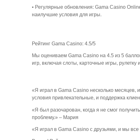
• Регулярные обновления: Gama Casino Onlin
наилучшие условия для игры.
Отзывы и Рейтинг
Рейтинг Gama Casino: 4.5/5
Мы оцениваем Gama Casino на 4.5 из 5 балло
игр, включая слоты, карточные игры, рулетку 
Отзывы игроков
«Я играл в Gama Casino несколько месяцев, и 
условия привлекательные, и поддержка клиент
«Я был разочарован, когда я не смог получит
проблему.» – Мария
«Я играл в Gama Casino с друзьями, и мы все