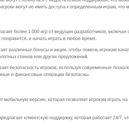
 игроки могут не иметь доступа к определенным играм, что
ии Gama Casino Online
агает более 1 000 игр от ведущих разработчиков, включая с
м понравится, и начать играть в любое время.
гает различные бонусы и акции, чтобы помочь игрокам нача
сплатных спинов или других предложений.
чивает безопасность игроков, используя современные техн
анные и финансовые операции безопасны.
ет мобильную версию, которая позволяет игрокам играть на
предлагает клиентскую поддержку, которая работает 24/7, ч