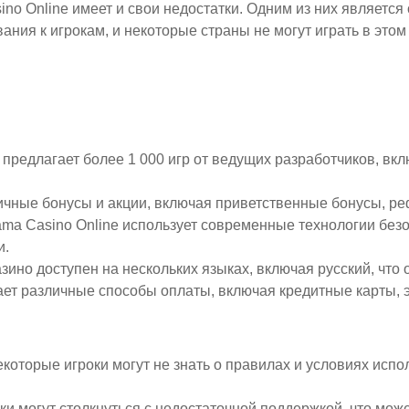
ino Online имеет и свои недостатки. Одним из них является
ания к игрокам, и некоторые страны не могут играть в этом
статки Gama Casino Online
 предлагает более 1 000 игр от ведущих разработчиков, вк
личные бонусы и акции, включая приветственные бонусы, 
ma Casino Online использует современные технологии безо
и.
но доступен на нескольких языках, включая русский, что о
ает различные способы оплаты, включая кредитные карты, 
оторые игроки могут не знать о правилах и условиях испол
и могут столкнуться с недостаточной поддержкой, что мож