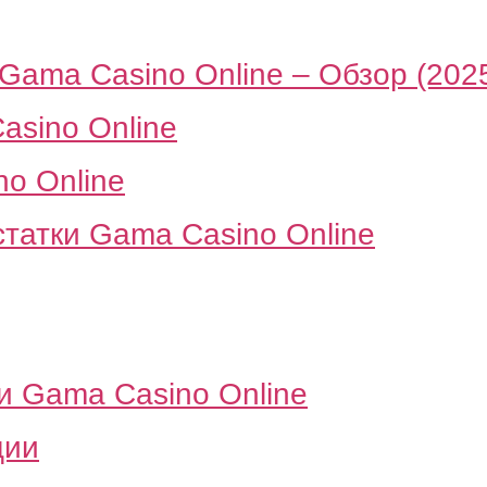
Gama Casino Online – Обзор (202
sino Online
o Online
татки Gama Casino Online
и Gama Casino Online
ции