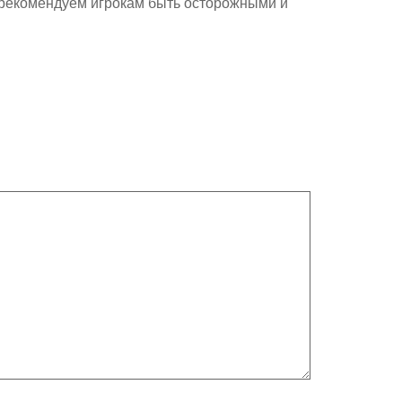
ы рекомендуем игрокам быть осторожными и