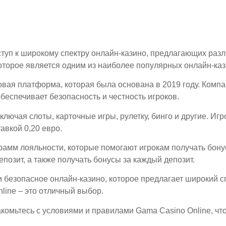
туп к широкому спектру онлайн-казино, предлагающих разли
оторое является одним из наиболее популярных онлайн-каз
вая платформа, которая была основана в 2019 году. Компа
обеспечивает безопасность и честность игроков.
ключая слоты, карточные игры, рулетку, бинго и другие. Игр
авкой 0,20 евро.
грамм лояльности, которые помогают игрокам получать бон
позит, а также получать бонусы за каждый депозит.
и безопасное онлайн-казино, которое предлагает широкий с
line – это отличный выбор.
комьтесь с условиями и правилами Gama Casino Online, что