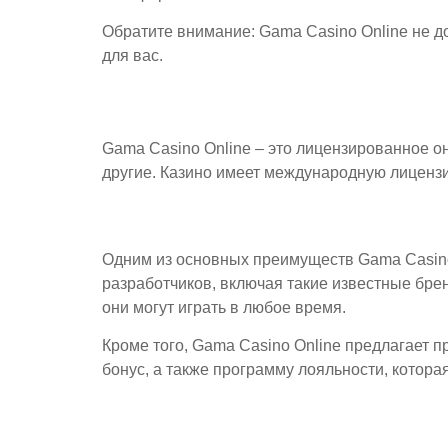
Обратите внимание: Gama Casino Online не до
для вас.
Гама Казино Онлайн –
Gama Casino Online – это лицензированное он
другие. Казино имеет международную лицензию
Преимущества Gama Casi
Одним из основных преимуществ Gama Casino 
разработчиков, включая такие известные брен
они могут играть в любое время.
Кроме того, Gama Casino Online предлагает 
бонус, а также программу лояльности, котора
Недостатки Gama Casino 