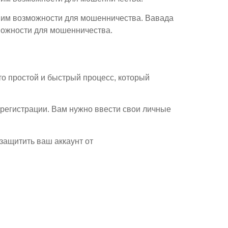
яя им возможности для мошенничества. Вавада
зможности для мошенничества.
da Казино
то простой и быстрый процесс, который
 регистрации. Вам нужно ввести свои личные
защитить ваш аккаунт от