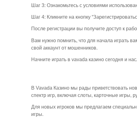
Шаг 3: Ознакомьтесь с условиями использова
Шаг 4: Кликните на кнопку “Зарегистрировать
После регистрации вы получите доступ к рабо
Вам нужно помнить, что для начала играть ва
свой аккаунт от мошенников.
Начните играть в vavada казино сегодня и на
Бонусы и Акции для 
В Vavada Казино мы рады приветствовать нов
спектр игр, включая слоты, карточные игры, ру
Для новых игроков мы предлагаем специальны
игры.
Бонусы для Новых Игроко