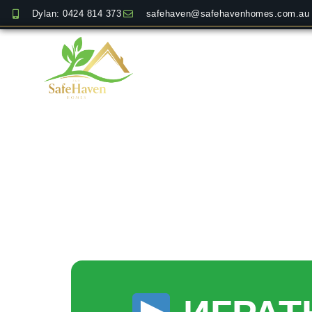
Dylan: 0424 814 373
safehaven@safehavenhomes.com.au
Официальный Сай
2025.759 (2)
Вавада Казино О
Зеркало Vavada (