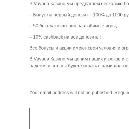
В Vavada Казино мы предлагаем несколько бо
– Бонус на первый депозит – 100% до 1000 ру
– 50 бесплатных спин на любимые игры;
– 10% cashback на все депозиты;
Все бонусы и акции имеют свои условия и ог
В Vavada Казино мы ценим наших игроков и с
надеемся, что вы будете играть с нами долгое
Leave a Reply
Your email address will not be published.
Requir
Comment
*