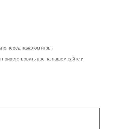
ьно перед началом игры.
 приветствовать вас на нашем сайте и