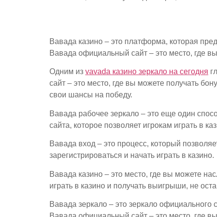
Уникальные Функции
Вавада казино – это платформа, которая пре
Вавада официальный сайт – это место, где в
Одним из
vavada казино зеркало на сегодня
гл
сайт – это место, где вы можете получать бо
свои шансы на победу.
Вавада рабочее зеркало – это еще один спосо
сайта, которое позволяет игрокам играть в к
Вавада вход – это процесс, который позволяе
зарегистрироваться и начать играть в казино.
Вавада казино – это место, где вы можете на
играть в казино и получать выигрыши, не ос
Вавада зеркало – это зеркало официального с
Вавада официальный сайт – это место, где в