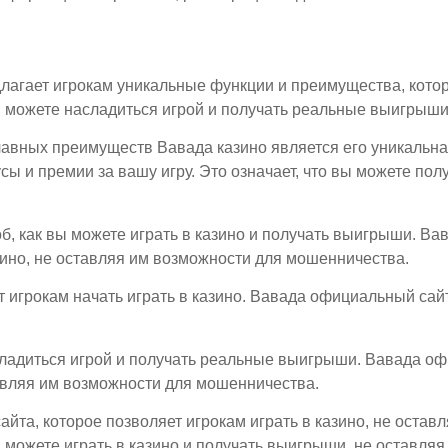
 и Преимущества Вавада К
длагает игрокам уникальные функции и преимущества, котор
ы можете насладиться игрой и получать реальные выигрыши
авных преимуществ Вавада казино является его уникальн
нусы и премии за вашу игру. Это означает, что вы можете п
б, как вы можете играть в казино и получать выигрыши. Ва
азино, не оставляя им возможности для мошенничества.
т игрокам начать играть в казино. Вавада официальный сайт
сладиться игрой и получать реальные выигрыши. Вавада оф
тавляя им возможности для мошенничества.
айта, которое позволяет игрокам играть в казино, не оста
ы можете играть в казино и получать выигрыши, не оставля