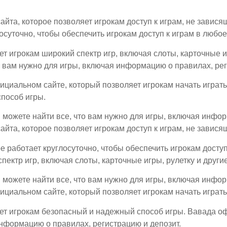
айта, которое позволяет игрокам доступ к играм, не завис
лосуточно, чтобы обеспечить игрокам доступ к играм в любо
ает игрокам широкий спектр игр, включая слоты, карточные 
что вам нужно для игры, включая информацию о правилах, ре
ициальном сайте, который позволяет игрокам начать играть.
пособ игры.
 можете найти все, что вам нужно для игры, включая инфор
айта, которое позволяет игрокам доступ к играм, не завис
е работает круглосуточно, чтобы обеспечить игрокам доступ
пектр игр, включая слоты, карточные игры, рулетку и другие
 можете найти все, что вам нужно для игры, включая инфор
ициальном сайте, который позволяет игрокам начать играть
ает игрокам безопасный и надежный способ игры. Вавада оф
информацию о правилах, регистрацию и депозит.