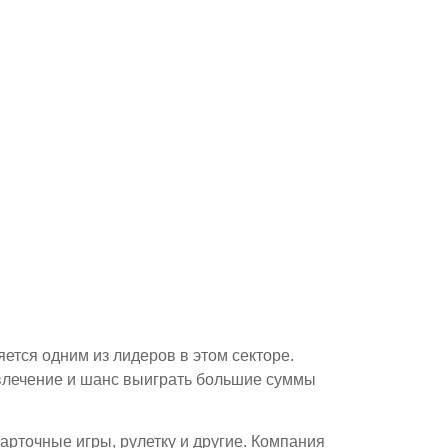
ется одним из лидеров в этом секторе.
звлечение и шанс выиграть большие суммы
карточные игры, рулетку и другие. Компания