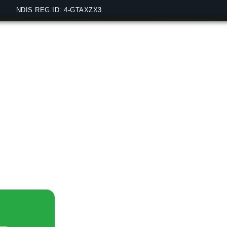
NDIS REG ID: 4-GTAXZX3
айт Pinco играть онла
Официальный сайт Pin