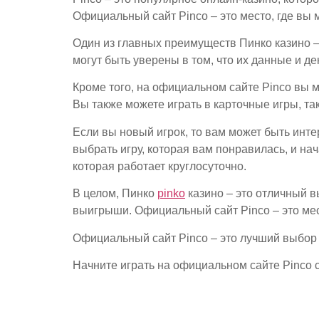
Официальный сайт Pinco – это место, где вы 
Один из главных преимуществ Пинко казино – 
могут быть уверены в том, что их данные и д
Кроме того, на официальном сайте Pinco вы мо
Вы также можете играть в карточные игры, такие
Если вы новый игрок, то вам может быть инте
выбрать игру, которая вам понравилась, и на
которая работает круглосуточно.
В целом, Пинко
pinko
казино – это отличный в
выигрыши. Официальный сайт Pinco – это мес
Официальный сайт Pinco – это лучший выбор 
Начните играть на официальном сайте Pinco 
Зеркало Pinco казин