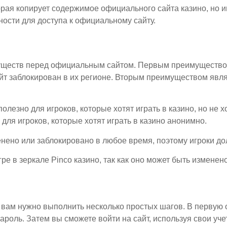
орая копирует содержимое официального сайта казино, но и
жности для доступа к официальному сайту.
nco казино
муществ перед официальным сайтом. Первым преимуществом 
т заблокирован в их регионе. Вторым преимуществом являе
полезно для игроков, которые хотят играть в казино, но не 
для игроков, которые хотят играть в казино анонимно.
енено или заблокировано в любое время, поэтому игроки д
е в зеркале Pinco казино, так как оно может быть изменен
 сайт Pinco казино
 вам нужно выполнить несколько простых шагов. В первую 
ароль. Затем вы сможете войти на сайт, используя свои уч