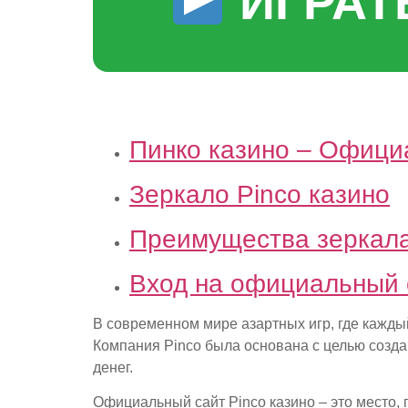
ИГРАТ
Содержимое
Пинко казино – Официа
Зеркало Pinco казино
Преимущества зеркала
Вход на официальный с
В современном мире азартных игр, где каждый
Компания Pinco была основана с целью созд
денег.
Официальный сайт Pinco казино – это место, г