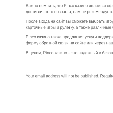
Важно помнить, что Pinco казино является оф
достигли этого возраста, вам не рекомендуетс
После входа на сайт вы сможете выбрать игру,
карточные игры и рулетку, а также различные
Pinco казино также предлагает услуги поддер
форму обратной связи на сайте или через на
В целом, Pinco казино – это надежный и безо
Leave a Reply
Your email address will not be published.
Requir
Comment
*