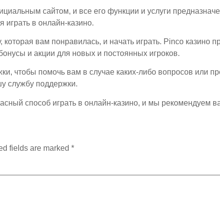
ициальным сайтом, и все его функции и услуги предназначен
я играть в онлайн-казино.
 которая вам понравилась, и начать играть. Pinco казино п
 бонусы и акции для новых и постоянных игроков.
жки, чтобы помочь вам в случае каких-либо вопросов или п
шу службу поддержки.
пасный способ играть в онлайн-казино, и мы рекомендуем в
ed fields are marked
*