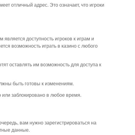
меет отличный адрес. Это означает, что игроки
является доступность игроков к играм и
тся возможность играть в казино с любого
хотят оставлять им возможность для доступа к
олжны быть готовы к изменениям.
о или заблокировано в любое время.
очередь, вам нужно зарегистрироваться на
етные данные.