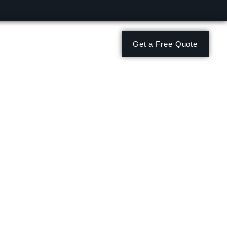
Get a Free Quote
йн Зеркало и
co играть онлайн