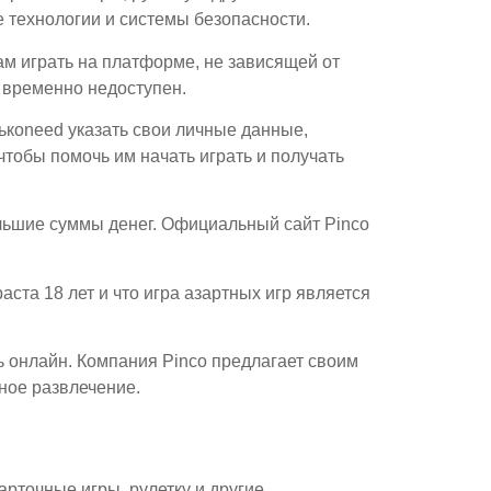
 технологии и системы безопасности.
кам играть на платформе, не зависящей от
т временно недоступен.
лькоneed указать свои личные данные,
чтобы помочь им начать играть и получать
ольшие суммы денег. Официальный сайт Pinco
ста 18 лет и что игра азартных игр является
ь онлайн. Компания Pinco предлагает своим
ное развлечение.
 онлайн
арточные игры, рулетку и другие.