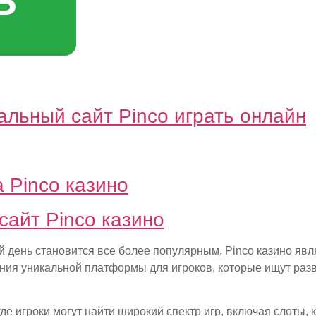
Ь
льный сайт Pinco играть онлайн
 Pinco казино
айт Pinco казино
 день становится все более популярным, Pinco казино явля
ания уникальной платформы для игроков, которые ищут ра
де игроки могут найти широкий спектр игр, включая слоты, 