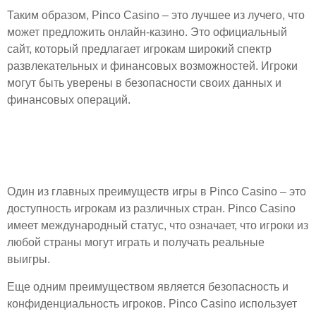
Таким образом, Pinco Casino – это лучшее из лучего, что
может предложить онлайн-казино. Это официальный
сайт, который предлагает игрокам широкий спектр
развлекательных и финансовых возможностей. Игроки
могут быть уверены в безопасности своих данных и
финансовых операций.
Преимущества игры в
Pinco Casino
Один из главных преимуществ игры в Pinco Casino – это
доступность игрокам из различных стран. Pinco Casino
имеет международный статус, что означает, что игроки из
любой страны могут играть и получать реальные
выигры.
Еще одним преимуществом является безопасность и
конфиденциальность игроков. Pinco Casino использует