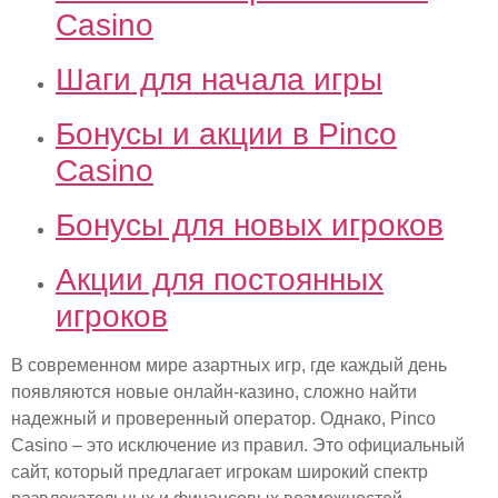
Casino
Шаги для начала игры
Бонусы и акции в Pinco
Casino
Бонусы для новых игроков
Акции для постоянных
игроков
В современном мире азартных игр, где каждый день
появляются новые онлайн-казино, сложно найти
надежный и проверенный оператор. Однако, Pinco
Casino – это исключение из правил. Это официальный
сайт, который предлагает игрокам широкий спектр