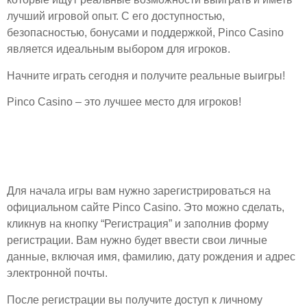
лучший игровой опыт. С его доступностью,
безопасностью, бонусами и поддержкой, Pinco Casino
является идеальным выбором для игроков.
Начните играть сегодня и получите реальные выигры!
Pinco Casino – это лучшее место для игроков!
Как начать играть в Pinco
Casino
Для начала игры вам нужно зарегистрироваться на
официальном сайте Pinco Casino. Это можно сделать,
кликнув на кнопку “Регистрация” и заполнив форму
регистрации. Вам нужно будет ввести свои личные
данные, включая имя, фамилию, дату рождения и адрес
электронной почты.
После регистрации вы получите доступ к личному