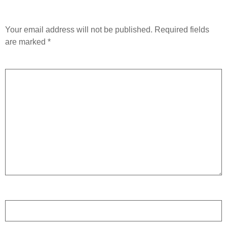
Leave a Reply
Your email address will not be published.
Required fields
are marked
*
Comment
*
Name
*