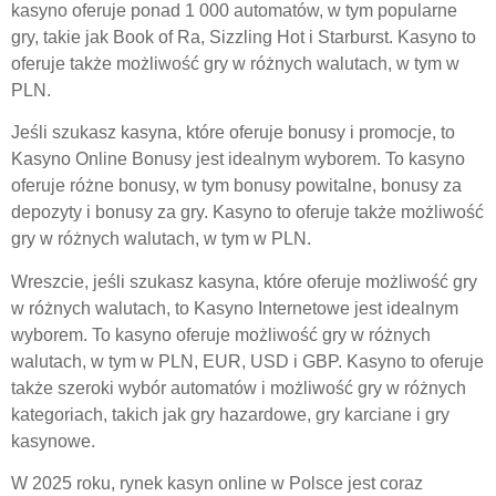
kasyno oferuje ponad 1 000 automatów, w tym popularne
gry, takie jak Book of Ra, Sizzling Hot i Starburst. Kasyno to
oferuje także możliwość gry w różnych walutach, w tym w
PLN.
Jeśli szukasz kasyna, które oferuje bonusy i promocje, to
Kasyno Online Bonusy jest idealnym wyborem. To kasyno
oferuje różne bonusy, w tym bonusy powitalne, bonusy za
depozyty i bonusy za gry. Kasyno to oferuje także możliwość
gry w różnych walutach, w tym w PLN.
Wreszcie, jeśli szukasz kasyna, które oferuje możliwość gry
w różnych walutach, to Kasyno Internetowe jest idealnym
wyborem. To kasyno oferuje możliwość gry w różnych
walutach, w tym w PLN, EUR, USD i GBP. Kasyno to oferuje
także szeroki wybór automatów i możliwość gry w różnych
kategoriach, takich jak gry hazardowe, gry karciane i gry
kasynowe.
W 2025 roku, rynek kasyn online w Polsce jest coraz