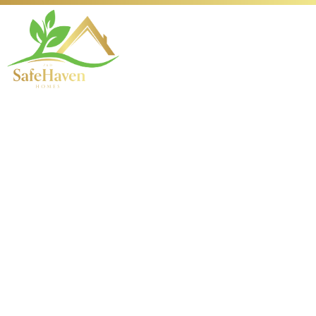
Najlepsze Kasyna
Online w Polsce w
2025.28218 (2)
Najlepsze Kasyna
Online w Polsce w
2025