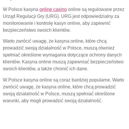
W Polsce kasyna
online casino
online są regulowane przez
Urząd Regulacji Gry (URG). URG jest odpowiedzialny za
monitorowanie i kontrolę kasyn online, aby zapewnić
bezpieczeństwo swoich klientów.
Warto zwrócić uwagę, że kasyna online, które chcą
prowadzić swoją działalność w Polsce, muszą również
spełniać określone wymagania dotyczące ochrony danych
klientów. Kasyna online muszą zapewniać bezpieczeństwo
swoich klientów, a także chronić ich dane.
W Polsce kasyna online są coraz bardziej popularne. Warto
zwrócić uwagę, że kasyna online, które chcą prowadzić
swoją działalność w Polsce, muszą spełniać określone
warunki, aby mogli prowadzić swoją działalność.
Zasady i Warunki Gry w
Kasynach Online