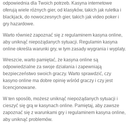
odpowiednia dla Twoich potrzeb. Kasyna internetowe
oferują wiele różnych gier, od klasyków, takich jak ruletka i
blackjack, do nowoczesnych gier, takich jak video poker i
gry hazardowe.
Warto również zapoznać się z regulaminem kasyna online,
aby uniknąć niepożądanych sytuacji. Regulamin kasyna
online określa warunki gry, w tym zasady wygrania i wyplaty.
Wreszcie, warto pamiętać, że kasyna online są
odpowiedzialne za swoje działania i zapewniają
bezpieczeństwo swoich graczy. Warto sprawdzić, czy
kasyno online ma dobre opinię wśród graczy i czy jest
licencjonowane.
W ten sposób, możesz uniknąć niepożądanych sytuacji i
cieszyć się grą w kasynach online. Pamiętaj, aby zawsze
zapoznać się z warunkami gry i regulaminem kasyna online,
aby uniknąć problemów.