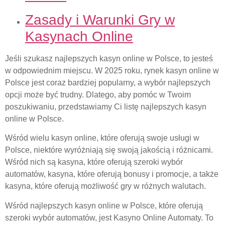
Zasady i Warunki Gry w
Kasynach Online
Jeśli szukasz najlepszych kasyn online w Polsce, to jesteś
w odpowiednim miejscu. W 2025 roku, rynek kasyn online w
Polsce jest coraz bardziej popularny, a wybór najlepszych
opcji może być trudny. Dlatego, aby pomóc w Twoim
poszukiwaniu, przedstawiamy Ci listę najlepszych kasyn
online w Polsce.
Wśród wielu kasyn online, które oferują swoje usługi w
Polsce, niektóre wyróżniają się swoją jakością i różnicami.
Wśród nich są kasyna, które oferują szeroki wybór
automatów, kasyna, które oferują bonusy i promocje, a także
kasyna, które oferują możliwość gry w różnych walutach.
Wśród najlepszych kasyn online w Polsce, które oferują
szeroki wybór automatów, jest Kasyno Online Automaty. To