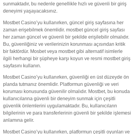
sunmaktadır, bu nedenle genellikle hızlı ve güvenli bir giriş
deneyimi yaşayacaksınız.
Mostbet Casino’yu kullanırken, güncel giriş sayfasına her
zaman erişebilmek önemlidir. mostbet güncel giriş sayfası
her zaman güncel ve güvenli bir şekilde erişilebilir olmalıdır.
Bu, güvenliğiniz ve verilerinizin korunması açısından kritik
bir faktördür. Mosbet veya mostbet gibi alternatif isimlerle
ilgili herhangi bir şüpheye karşı koyun ve resmi mostbet giriş
sayfasını kullanın.
Mostbet Casino’yu kullanırken, güvenliği en üst düzeyde ön
planda tutmanız önemlidir. Platformun güvenliği ve veri
koruması konusunda güvenilir olmalıdır. Mostbet, bu konuda
kullanıcılarına güvenli bir deneyim sunmak için çeşitli
güvenlik önlemlerini uygulamaktadır. Bu, kullanıcıların
bilgilerinin ve para transferlerinin güvenli bir şekilde işlemesi
anlamına gelir.
Mostbet Casino’yu kullanırken, platformun çeşitli oyunları ve