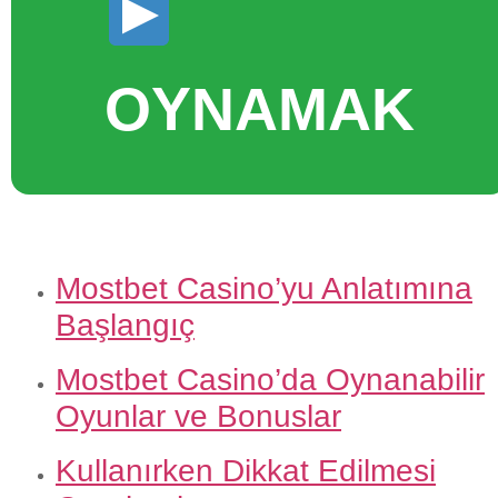
OYNAMAK
Содержимое
Mostbet Casino’yu Anlatımına
Başlangıç
Mostbet Casino’da Oynanabilir
Oyunlar ve Bonuslar
Kullanırken Dikkat Edilmesi