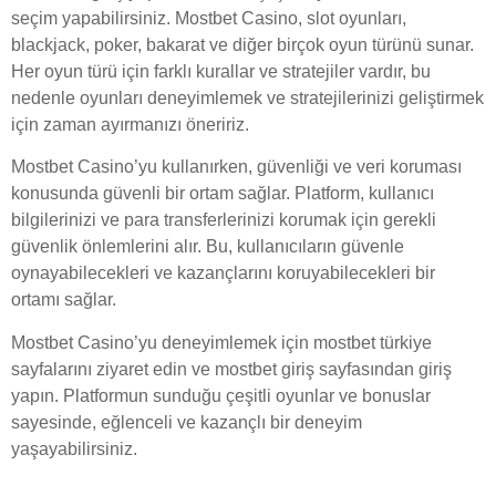
seçim yapabilirsiniz. Mostbet Casino, slot oyunları,
blackjack, poker, bakarat ve diğer birçok oyun türünü sunar.
Her oyun türü için farklı kurallar ve stratejiler vardır, bu
nedenle oyunları deneyimlemek ve stratejilerinizi geliştirmek
için zaman ayırmanızı öneririz.
Mostbet Casino’yu kullanırken, güvenliği ve veri koruması
konusunda güvenli bir ortam sağlar. Platform, kullanıcı
bilgilerinizi ve para transferlerinizi korumak için gerekli
güvenlik önlemlerini alır. Bu, kullanıcıların güvenle
oynayabilecekleri ve kazançlarını koruyabilecekleri bir
ortamı sağlar.
Mostbet Casino’yu deneyimlemek için mostbet türkiye
sayfalarını ziyaret edin ve mostbet giriş sayfasından giriş
yapın. Platformun sunduğu çeşitli oyunlar ve bonuslar
sayesinde, eğlenceli ve kazançlı bir deneyim
yaşayabilirsiniz.