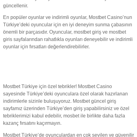
güncellenir.
En popüler oyunlar ve indirimli oyunlar, Mostbet Casino’nun
Türkiye’deki oyuncular için en iyi deneyim sunma çabasının
önemli bir parçasıdır. Oyuncular, mostbet giriş ve mostbet
giris sayfalarından rahatlıkla oyunları deneyebilir ve indirimli
oyunlar için fırsatları değerlendirebilirler.
Türk Oyuncular için Özel
Tebrikler ve Özel İndirimler
Mostbet Türkiye için özel tebrikler! Mostbet Casino
sayesinde Türkiye’deki oyunculara özel olarak hazırlanan
indirimlerle sizinle buluşuyoruz. Mostbet güncel giriş
sayfamız üzerinden Türkiye’den giriş yapabilirsiniz ve özel
tebriklerimizi kabul edebilir, mosbet ile birlikte daha fazla
kazanç fırsatını kaçırmayın.
Mostbet Türkiye’de oyunculardan en çok sevilen ve güvenilir