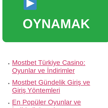
OYNAMAK
Содержимое
Mostbet Türkiye Casino:
Oyunlar ve İndirimler
Mostbet Gündelik Giriş ve
Giriş Yöntemleri
En Popüler Oyunlar ve