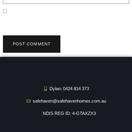
Save my name, email, and website in this browser for the
next time I comment.
Dylan: 0424 814 373
safehaven@safehavenhomes.com.au
NDIS REG ID: 4-GTAXZX3