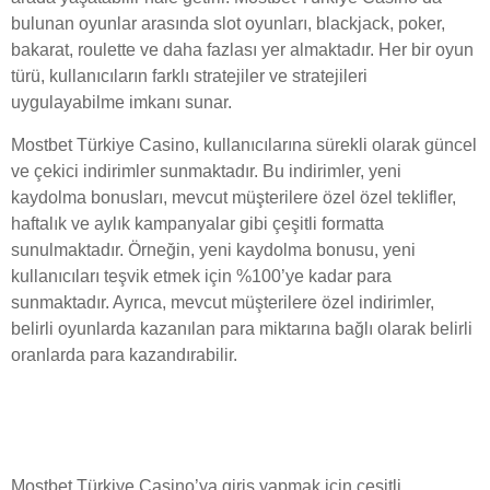
bulunan oyunlar arasında slot oyunları, blackjack, poker,
bakarat, roulette ve daha fazlası yer almaktadır. Her bir oyun
türü, kullanıcıların farklı stratejiler ve stratejileri
uygulayabilme imkanı sunar.
Mostbet Türkiye Casino, kullanıcılarına sürekli olarak güncel
ve çekici indirimler sunmaktadır. Bu indirimler, yeni
kaydolma bonusları, mevcut müşterilere özel özel teklifler,
haftalık ve aylık kampanyalar gibi çeşitli formatta
sunulmaktadır. Örneğin, yeni kaydolma bonusu, yeni
kullanıcıları teşvik etmek için %100’ye kadar para
sunmaktadır. Ayrıca, mevcut müşterilere özel indirimler,
belirli oyunlarda kazanılan para miktarına bağlı olarak belirli
oranlarda para kazandırabilir.
Mostbet Gündelik Giriş ve Giriş
Yöntemleri
Mostbet Türkiye Casino’ya giriş yapmak için çeşitli