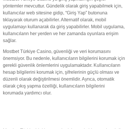
yöntemler mevcuttur. Gündelik olarak giriş yapabilmek için,
kullanıcılar web sitesine gidip, “Giriş Yap” butonuna
tıklayarak oturum açabilirler. Alternatif olarak, mobil
uygulamayı kullanarak da giriş yapabilirler. Mobil uygulama,
kullanıcıların her yerden ve her zamanda oyunlara erişim
sağlar.
Mostbet Türkiye Casino, güvenliği ve veri korumasını
önemsiyor. Bu nedenle, kullanıcıların bilgilerini korumak için
gerekli güvenlik önlemlerini uygulamaktadır. Kullanıcıların
hesap bilgilerini korumak için, şifrelerinin güçlü olması ve
düzenli olarak değiştirilmesi önemlidir. Ayrıca, otomatik
olarak çıkış yapma özelliği, kullanıcıların bilgilerini
korumada yardımcı olur.
En Popüler Oyunlar ve
İndirimli Oyunlar