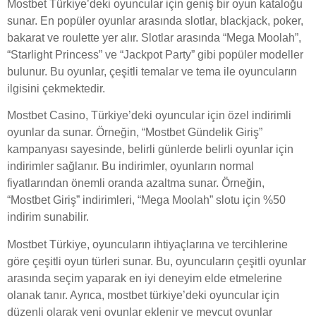
Mostbet Türkiye’deki oyuncular için geniş bir oyun kataloğu
sunar. En popüler oyunlar arasında slotlar, blackjack, poker,
bakarat ve roulette yer alır. Slotlar arasında “Mega Moolah”,
“Starlight Princess” ve “Jackpot Party” gibi popüler modeller
bulunur. Bu oyunlar, çeşitli temalar ve tema ile oyuncuların
ilgisini çekmektedir.
Mostbet Casino, Türkiye’deki oyuncular için özel indirimli
oyunlar da sunar. Örneğin, “Mostbet Gündelik Giriş”
kampanyası sayesinde, belirli günlerde belirli oyunlar için
indirimler sağlanır. Bu indirimler, oyunların normal
fiyatlarından önemli oranda azaltma sunar. Örneğin,
“Mostbet Giriş” indirimleri, “Mega Moolah” slotu için %50
indirim sunabilir.
Mostbet Türkiye, oyuncuların ihtiyaçlarına ve tercihlerine
göre çeşitli oyun türleri sunar. Bu, oyuncuların çeşitli oyunlar
arasında seçim yaparak en iyi deneyim elde etmelerine
olanak tanır. Ayrıca, mostbet türkiye’deki oyuncular için
düzenli olarak yeni oyunlar eklenir ve mevcut oyunlar