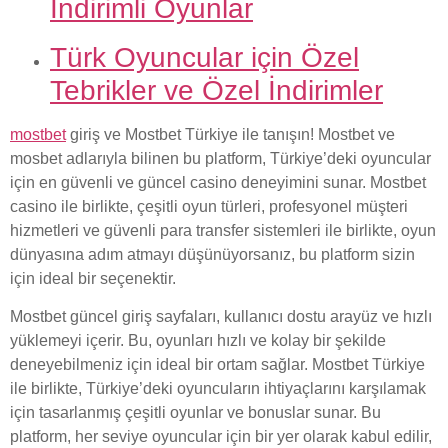
İndirimli Oyunlar
Türk Oyuncular için Özel
Tebrikler ve Özel İndirimler
mostbet
giriş ve Mostbet Türkiye ile tanışın! Mostbet ve
mosbet adlarıyla bilinen bu platform, Türkiye’deki oyuncular
için en güvenli ve güncel casino deneyimini sunar. Mostbet
casino ile birlikte, çeşitli oyun türleri, profesyonel müşteri
hizmetleri ve güvenli para transfer sistemleri ile birlikte, oyun
dünyasına adım atmayı düşünüyorsanız, bu platform sizin
için ideal bir seçenektir.
Mostbet güncel giriş sayfaları, kullanıcı dostu arayüz ve hızlı
yüklemeyi içerir. Bu, oyunları hızlı ve kolay bir şekilde
deneyebilmeniz için ideal bir ortam sağlar. Mostbet Türkiye
ile birlikte, Türkiye’deki oyuncuların ihtiyaçlarını karşılamak
için tasarlanmış çeşitli oyunlar ve bonuslar sunar. Bu
platform, her seviye oyuncular için bir yer olarak kabul edilir,