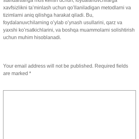
standartlariga mos kelish uchun, foydalanuvchilarga
xavfsizlikni ta’minlash uchun qo’llaniladigan metodlarni va
tizimlarni aniq qilishga harakat qiladi. Bu,
foydalanuvchilarning o’ylab o’ynash usullarini, qarz va
yaxshi ko’rsatkichlarini, va boshqa muammolarni solishtirish
uchun muhim hisoblanadi.
Leave a Reply
Your email address will not be published.
Required fields
are marked
*
Comment
*