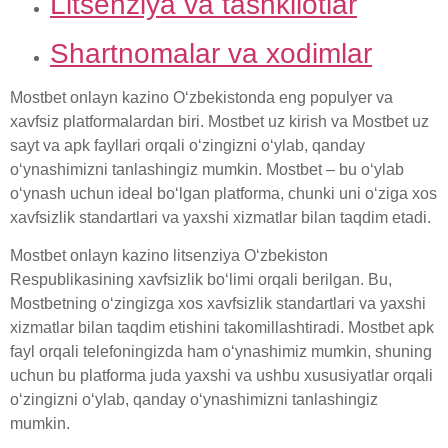
Litsenziya va tashkilotlar
Shartnomalar va xodimlar
Mostbet onlayn kazino O‘zbekistonda eng populyer va
xavfsiz platformalardan biri. Mostbet uz kirish va Mostbet uz
sayt va apk fayllari orqali o‘zingizni o‘ylab, qanday
o‘ynashimizni tanlashingiz mumkin. Mostbet – bu o‘ylab
o‘ynash uchun ideal bo‘lgan platforma, chunki uni o‘ziga xos
xavfsizlik standartlari va yaxshi xizmatlar bilan taqdim etadi.
Mostbet onlayn kazino litsenziya O‘zbekiston
Respublikasining xavfsizlik bo‘limi orqali berilgan. Bu,
Mostbetning o‘zingizga xos xavfsizlik standartlari va yaxshi
xizmatlar bilan taqdim etishini takomillashtiradi. Mostbet apk
fayl orqali telefoningizda ham o‘ynashimiz mumkin, shuning
uchun bu platforma juda yaxshi va ushbu xususiyatlar orqali
o‘zingizni o‘ylab, qanday o‘ynashimizni tanlashingiz
mumkin.