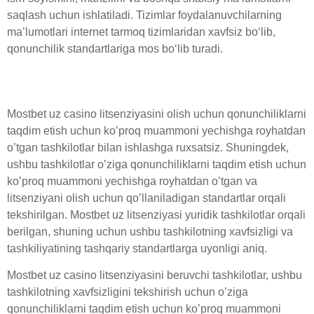
saqlash uchun ishlatiladi. Tizimlar foydalanuvchilarning
ma’lumotlari internet tarmoq tizimlaridan xavfsiz bo‘lib,
qonunchilik standartlariga mos bo‘lib turadi.
Litsenziya va tashkilotlar
Mostbet uz casino litsenziyasini olish uchun qonunchiliklarni
taqdim etish uchun ko’proq muammoni yechishga royhatdan
o’tgan tashkilotlar bilan ishlashga ruxsatsiz. Shuningdek,
ushbu tashkilotlar o’ziga qonunchiliklarni taqdim etish uchun
ko’proq muammoni yechishga royhatdan o’tgan va
litsenziyani olish uchun qo’llaniladigan standartlar orqali
tekshirilgan. Mostbet uz litsenziyasi yuridik tashkilotlar orqali
berilgan, shuning uchun ushbu tashkilotning xavfsizligi va
tashkiliyatining tashqariy standartlarga uyonligi aniq.
Mostbet uz casino litsenziyasini beruvchi tashkilotlar, ushbu
tashkilotning xavfsizligini tekshirish uchun o’ziga
qonunchiliklarni taqdim etish uchun ko’proq muammoni