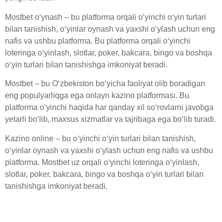
Mostbet o‘ynash – bu platforma orqali o‘yinchi o‘yin turlari
bilan tanishish, o‘yinlar oynash va yaxshi o‘ylash uchun eng
nafis va ushbu platforma. Bu platforma orqali o‘yinchi
loteringa o‘yinlash, slotlar, poker, bakcara, bingo va boshqa
o‘yin turlari bilan tanishishga imkoniyat beradi.
Mostbet – bu O‘zbekiston bo‘yicha faoliyat olib boradigan
eng populyarliqga ega onlayn kazino platformasi. Bu
platforma o‘yinchi haqida har qanday xil so‘rovlarni javobga
yetarli bo‘lib, maxsus xizmatlar va tajribaga ega bo‘lib turadi.
Kazino online – bu o‘yinchi o‘yin turlari bilan tanishish,
o‘yinlar oynash va yaxshi o‘ylash uchun eng nafis va ushbu
platforma. Mostbet uz orqali o‘yinchi loteringa o‘yinlash,
slotlar, poker, bakcara, bingo va boshqa o‘yin turlari bilan
tanishishga imkoniyat beradi.
Slot mashinalari va jackpot