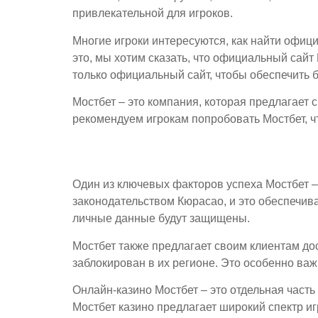
привлекательной для игроков.
Многие игроки интересуются, как найти офици
это, мы хотим сказать, что официальный сайт 
только официальный сайт, чтобы обеспечить б
Мостбет – это компания, которая предлагает 
рекомендуем игрокам попробовать Мостбет, ч
Мостбет: надежная б
Один из ключевых факторов успеха Мостбет –
законодательством Кюрасао, и это обеспечива
личные данные будут защищены.
Мостбет также предлагает своим клиентам дос
заблокирован в их регионе. Это особенно важ
Онлайн-казино Мостбет – это отдельная часть 
Мостбет казино предлагает широкий спектр иг