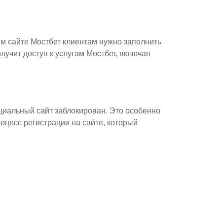
ом сайте Мостбет клиентам нужно заполнить
учит доступ к услугам Мостбет, включая
ициальный сайт заблокирован. Это особенно
роцесс регистрации на сайте, который