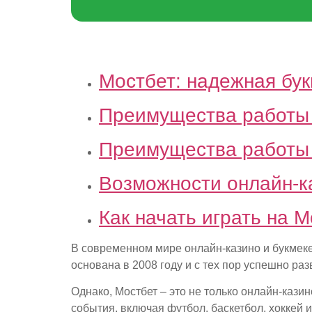
Содержимое
Мостбет: надежная бук
Преимущества работы 
Преимущества работы 
Возможности онлайн-к
Как начать играть на 
В современном мире онлайн-казино и букмек
основана в 2008 году и с тех пор успешно ра
Однако, Мостбет – это не только онлайн-кази
события, включая футбол, баскетбол, хоккей 