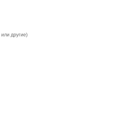
 или другие)