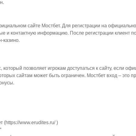
н.
официальном сайте Мостбет. Для регистрации на официальн
ые и контактную информацию. После регистрации клиент пол
н-казино.
-казино Мостбет
, который позволяет игрокам доступаться к сайту, если оф
которых сайтам может быть ограничен. Мостбет вход – это п
онусы.
 Мостбет
ttps://www.erudites.ru/ )
”