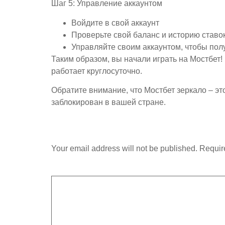
Шаг 5: Управление аккаунтом
Войдите в свой аккаунт
Проверьте свой баланс и историю ставо
Управляйте своим аккаунтом, чтобы пол
Таким образом, вы начали играть на Мостбет!
работает круглосуточно.
Обратите внимание, что Мостбет зеркало – эт
заблокирован в вашей стране.
Leave a Reply
Your email address will not be published.
Requir
Comment
*