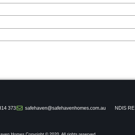
ser for the next time I comment.
814 373
safehaven@safehavenhomes.com.au
NDIS RE
haven Homes
Copyright © 2020. All rights reserved.