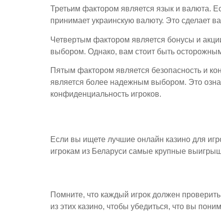
Третьим фактором является язык и валюта. Ес
принимает украинскую валюту. Это сделает в
Четвертым фактором является бонусы и акции
выбором. Однако, вам стоит быть осторожным
Пятым фактором является безопасность и кон
является более надежным выбором. Это означ
конфиденциальность игроков.
Топ-5 казино для игр
Если вы ищете лучшие онлайн казино для игр
игрокам из Беларуси самые крупные выигрыш
Важно!
Помните, что каждый игрок должен проверить
из этих казино, чтобы убедиться, что вы пони