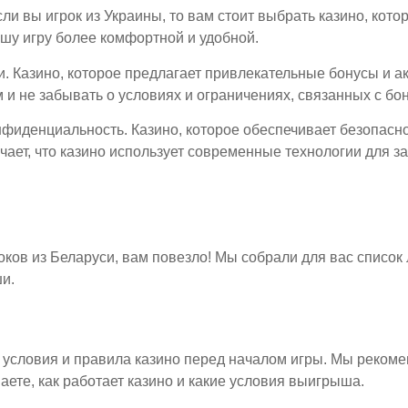
ли вы игрок из Украины, то вам стоит выбрать казино, кото
ашу игру более комфортной и удобной.
. Казино, которое предлагает привлекательные бонусы и а
 и не забывать о условиях и ограничениях, связанных с бо
фиденциальность. Казино, которое обеспечивает безопасно
ает, что казино использует современные технологии для з
оков из Беларуси
оков из Беларуси, вам повезло! Мы собрали для вас список
и.
 условия и правила казино перед началом игры. Мы рекоме
маете, как работает казино и какие условия выигрыша.