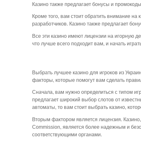
Казино также предлагает бонусы и промокоды
Кроме того, вам стоит обратить внимание на 
разработчиков. Казино также предлагает бон
Все эти казино имеют лицензии на игорную де
что лучше всего подходит вам, и начать играть
Как выбрать казино 
Выбрать лучшее казино для игроков из Украи
факторы, которые помогут вам сделать прав
Сначала, вам нужно определиться с типом игр
предлагает широкий выбор слотов от известных
автоматы, то вам стоит выбрать казино, кото
Вторым фактором является лицензия. Казино, 
Commission, является более надежным и безо
соответствующими органами.