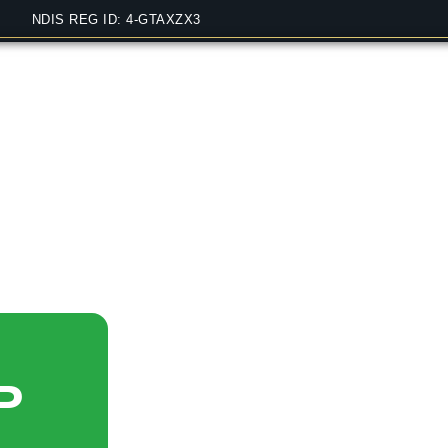
NDIS REG ID: 4-GTAXZX3
025 где получить самы
йтинг казино онлайн 2
 крупные выигрыши
Ь