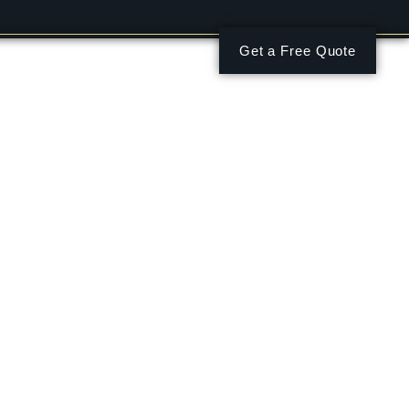
Get a Free Quote
е крупные
025 – где