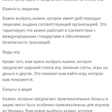
Важность лицензии
Важно выбрать казино, которое имеет действующую
лицензию, выдана соответствующей организацией. Это
гарантирует, что казино работает в соответствии с
международными стандартами и обеспечивает
безопасность транзакций.
Виды игр
Кроме того, вам нужно выбрать казино, которое
предлагает широкий спектр игр, включая слоты, игры на
деньги и другие. Это поможет вам найти игру, которая
вам понравится.
Бонусы и акции
Казино, которые предлагают привлекательные бонусы и
акции, могут быть особенно привлекательны для игроков
из Украины. Вам нужно выбрать казино, которое