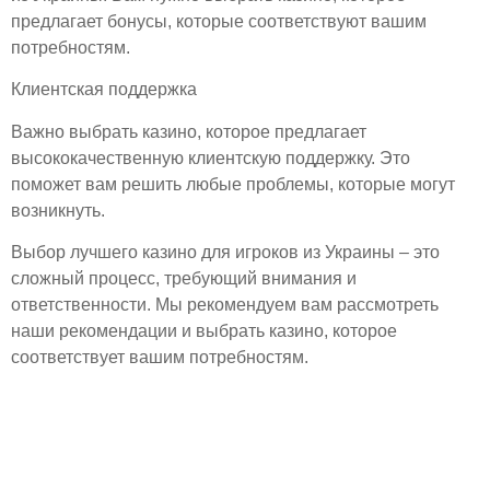
предлагает бонусы, которые соответствуют вашим
потребностям.
Клиентская поддержка
Важно выбрать казино, которое предлагает
высококачественную клиентскую поддержку. Это
поможет вам решить любые проблемы, которые могут
возникнуть.
Выбор лучшего казино для игроков из Украины – это
сложный процесс, требующий внимания и
ответственности. Мы рекомендуем вам рассмотреть
наши рекомендации и выбрать казино, которое
соответствует вашим потребностям.
Топ-5 казино для игроков
из Беларуси