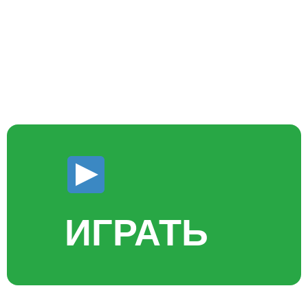
онлайн 2025 – где
получить самые
крупные выигрыши
ИГРАТЬ