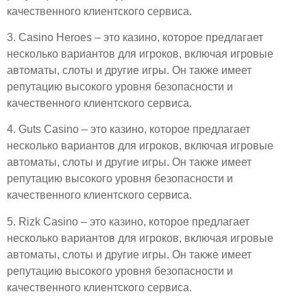
качественного клиентского сервиса.
3. Casino Heroes – это казино, которое предлагает
несколько вариантов для игроков, включая игровые
автоматы, слоты и другие игры. Он также имеет
репутацию высокого уровня безопасности и
качественного клиентского сервиса.
4. Guts Casino – это казино, которое предлагает
несколько вариантов для игроков, включая игровые
автоматы, слоты и другие игры. Он также имеет
репутацию высокого уровня безопасности и
качественного клиентского сервиса.
5. Rizk Casino – это казино, которое предлагает
несколько вариантов для игроков, включая игровые
автоматы, слоты и другие игры. Он также имеет
репутацию высокого уровня безопасности и
качественного клиентского сервиса.