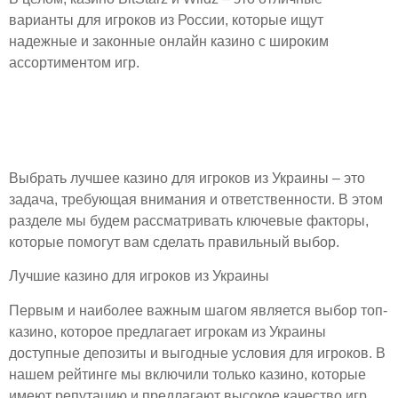
варианты для игроков из России, которые ищут
надежные и законные онлайн казино с широким
ассортиментом игр.
Как выбрать казино для
игроков из Украины
Выбрать лучшее казино для игроков из Украины – это
задача, требующая внимания и ответственности. В этом
разделе мы будем рассматривать ключевые факторы,
которые помогут вам сделать правильный выбор.
Лучшие казино для игроков из Украины
Первым и наиболее важным шагом является выбор топ-
казино, которое предлагает игрокам из Украины
доступные депозиты и выгодные условия для игроков. В
нашем рейтинге мы включили только казино, которые
имеют репутацию и предлагают высокое качество игр.