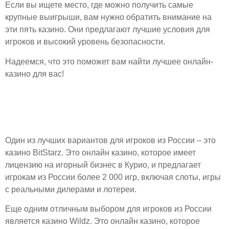
Если вы ищете место, где можно получить самые
крупные выигрыши, вам нужно обратить внимание на
эти пять казино. Они предлагают лучшие условия для
игроков и высокий уровень безопасности.
Надеемся, что это поможет вам найти лучшее онлайн-
казино для вас!
Лучшие казино для
игроков из России
Один из лучших вариантов для игроков из России – это
казино BitStarz. Это онлайн казино, которое имеет
лицензию на игорный бизнес в Курио, и предлагает
игрокам из России более 2 000 игр, включая слоты, игры
с реальными дилерами и лотереи.
Еще одним отличным выбором для игроков из России
является казино Wildz. Это онлайн казино, которое