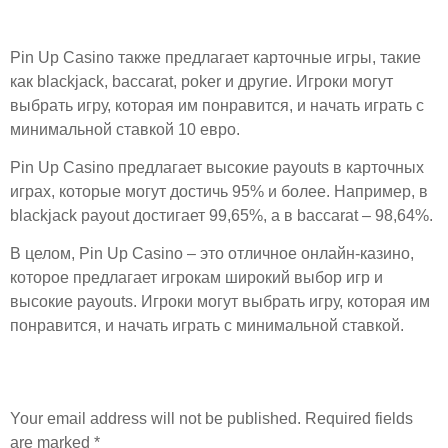
Карточные Игры
Pin Up Casino также предлагает карточные игры, такие
как blackjack, baccarat, poker и другие. Игроки могут
выбрать игру, которая им понравится, и начать играть с
минимальной ставкой 10 евро.
Pin Up Casino предлагает высокие payouts в карточных
играх, которые могут достичь 95% и более. Например, в
blackjack payout достигает 99,65%, а в baccarat – 98,64%.
В целом, Pin Up Casino – это отличное онлайн-казино,
которое предлагает игрокам широкий выбор игр и
высокие payouts. Игроки могут выбрать игру, которая им
понравится, и начать играть с минимальной ставкой.
Leave a Reply
Your email address will not be published.
Required fields
are marked
*