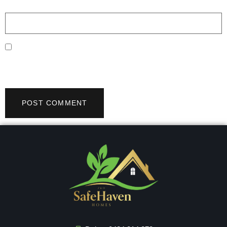
Website
Save my name, email, and website in this browser for the
next time I comment.