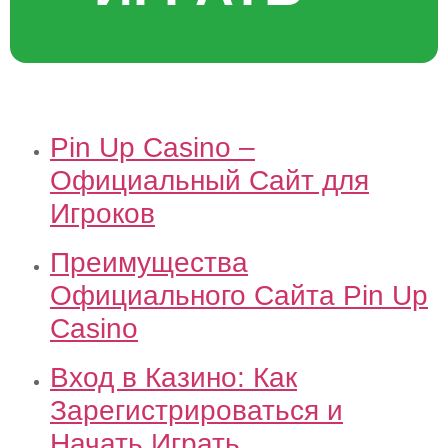
Содержимое
Pin Up Casino –
Официальный Сайт для
Игроков
Преимущества
Официального Сайта Pin Up
Casino
Вход в Казино: Как
Зарегистрироваться и
Начать Играть