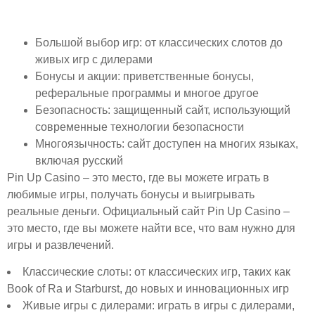
Сайта Pin Up Casino
Большой выбор игр: от классических слотов до
живых игр с дилерами
Бонусы и акции: приветственные бонусы,
реферальные программы и многое другое
Безопасность: защищенный сайт, использующий
современные технологии безопасности
Многоязычность: сайт доступен на многих языках,
включая русский
Pin Up Casino – это место, где вы можете играть в
любимые игры, получать бонусы и выигрывать
реальные деньги. Официальный сайт Pin Up Casino –
это место, где вы можете найти все, что вам нужно для
игры и развлечений.
Классические слоты: от классических игр, таких как
Book of Ra и Starburst, до новых и инновационных игр
Живые игры с дилерами: играть в игры с дилерами,