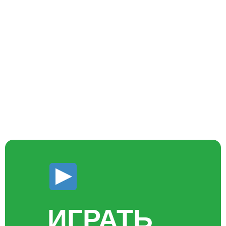
Пин Ап Казино
Официальный сайт |
Pin Up Casino играть
онлайн – Вход,
Зеркало
ИГРАТЬ