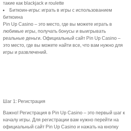
такие как blackjack и roulette
Биткоин-игры: играть в игры с использованием
биткоина
Pin Up Casino – это место, где вы можете играть в
любимые игры, получать бонусы и выигрывать
реальные деньги. Официальный сайт Pin Up Casino –
это место, где вы можете найти все, что вам нужно для
игры и развлечений.
Вход в Казино: Как
Зарегистрироваться и
Начать Играть
Шаг 1: Регистрация
Важно! Регистрация в Pin Up Casino – это первый шаг к
началу игры. Для регистрации вам нужно перейти на
официальный сайт Pin Up Casino и нажать на кнопку