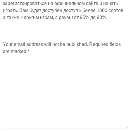
зарегистрироваться на официальном сайте и начать
играть. Вам будет доступен доступ к более 1000 слотов,
а также к другим играм, с payout от 95% до 98%.
Leave a Reply
Your email address will not be published.
Required fields
are marked
*
Comment
*