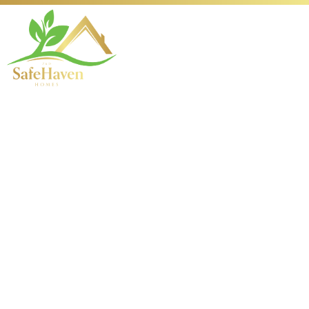
Казино
Официальный сайт
Pin Up Casino
играть онлайн –
Вход Зеркало.13746
(3)