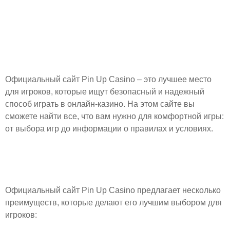
Pin Up Casino –
Официальный Сайт для
Игроков
Официальный сайт Pin Up Casino – это лучшее место
для игроков, которые ищут безопасный и надежный
способ играть в онлайн-казино. На этом сайте вы
сможете найти все, что вам нужно для комфортной игры:
от выбора игр до информации о правилах и условиях.
Преимущества официального
сайта Pin Up Casino
Официальный сайт Pin Up Casino предлагает несколько
преимуществ, которые делают его лучшим выбором для
игроков: