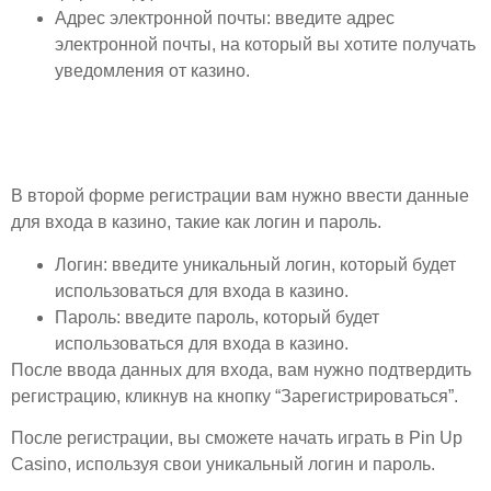
Адрес электронной почты: введите адрес
электронной почты, на который вы хотите получать
уведомления от казино.
Шаг 2: Введение данных для
входа
В второй форме регистрации вам нужно ввести данные
для входа в казино, такие как логин и пароль.
Логин: введите уникальный логин, который будет
использоваться для входа в казино.
Пароль: введите пароль, который будет
использоваться для входа в казино.
После ввода данных для входа, вам нужно подтвердить
регистрацию, кликнув на кнопку “Зарегистрироваться”.
После регистрации, вы сможете начать играть в Pin Up
Casino, используя свои уникальный логин и пароль.