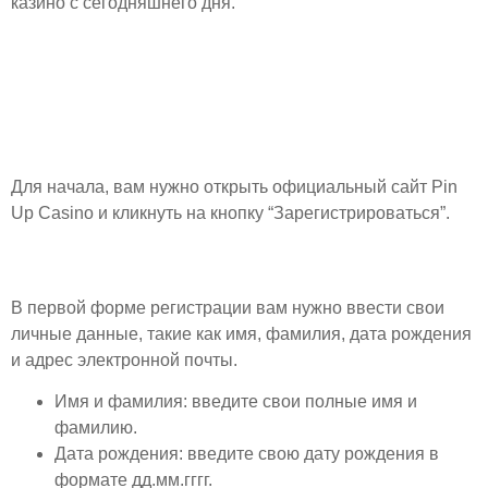
казино с сегодняшнего дня.
Вход в Казино: Как
Зарегистрироваться и
Начать Играть
Для начала, вам нужно открыть официальный сайт Pin
Up Casino и кликнуть на кнопку “Зарегистрироваться”.
Шаг 1: Введение данных
В первой форме регистрации вам нужно ввести свои
личные данные, такие как имя, фамилия, дата рождения
и адрес электронной почты.
Имя и фамилия: введите свои полные имя и
фамилию.
Дата рождения: введите свою дату рождения в
формате дд.мм.гггг.