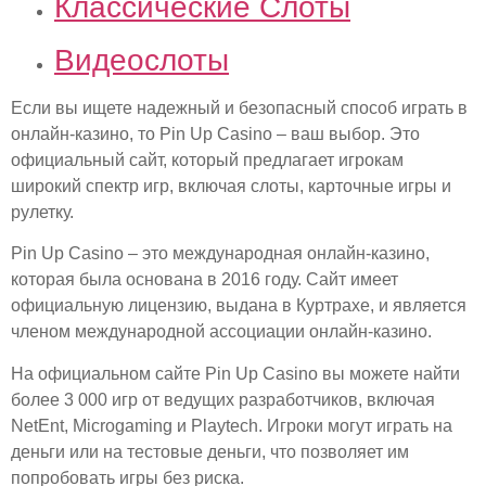
Классические Слоты
Видеослоты
Если вы ищете надежный и безопасный способ играть в
онлайн-казино, то Pin Up Casino – ваш выбор. Это
официальный сайт, который предлагает игрокам
широкий спектр игр, включая слоты, карточные игры и
рулетку.
Pin Up Casino – это международная онлайн-казино,
которая была основана в 2016 году. Сайт имеет
официальную лицензию, выдана в Куртрахе, и является
членом международной ассоциации онлайн-казино.
На официальном сайте Pin Up Casino вы можете найти
более 3 000 игр от ведущих разработчиков, включая
NetEnt, Microgaming и Playtech. Игроки могут играть на
деньги или на тестовые деньги, что позволяет им
попробовать игры без риска.