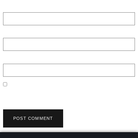
Name
*
Email
*
Website
Save my name, email, and website in this browser for the
next time I comment.