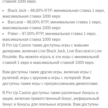
ставкой 1000 евро.
Black Jack – 99,00% RTP, минимальная ставка 1 евро,
максимальная ставка 1000 евро
Baccarat – 98,00% RTP, минимальная ставка 1 евро,
максимальная ставка 1000 евро
Poker – 97,00% RTP, минимальная ставка 1 евро,
максимальная ставка 1000 евро
В Pin Up Casino также доступны игры с живыми
дилерами, включая Live Black Jack, Live Baccarat и Live
Roulette. Вы можете играть в эти игры с минимальной
ставкой 1 евро и максимальной ставкой 1000 евро.
Вам доступны также другие игры, включая игры с
рулеткой, игры с круизом и игры с лотереей. Вам
доступны также игры с прогрессивными джекпотами.
В Pin Up Casino доступны также различные бонусы и
акции, включая приветственный бонус, реферальный
бонус и бонусы для лояльных игроков. Вам доступны