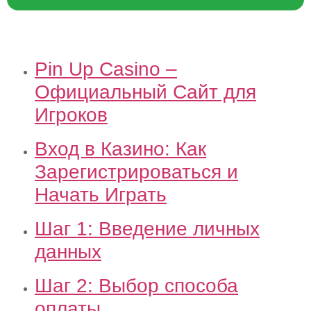
Содержимое
Pin Up Casino –
Официальный Сайт для
Игроков
Вход в Казино: Как
Зарегистрироваться и
Начать Играть
Шаг 1: Введение личных
данных
Шаг 2: Выбор способа
оплаты