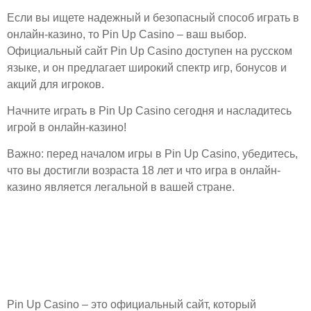
Если вы ищете надежный и безопасный способ играть в
онлайн-казино, то Pin Up Casino – ваш выбор.
Официальный сайт Pin Up Casino доступен на русском
языке, и он предлагает широкий спектр игр, бонусов и
акций для игроков.
Начните играть в Pin Up Casino сегодня и насладитесь
игрой в онлайн-казино!
Важно: перед началом игры в Pin Up Casino, убедитесь,
что вы достигли возраста 18 лет и что игра в онлайн-
казино является легальной в вашей стране.
Pin Up Casino –
Официальный Сайт для
Игроков
Pin Up Casino – это официальный сайт, который