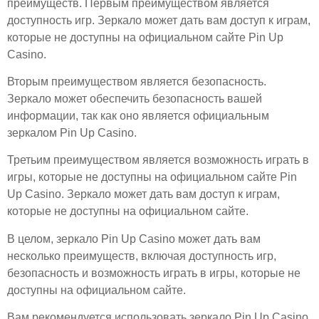
преимуществ. Первым преимуществом является
доступность игр. Зеркало может дать вам доступ к играм,
которые не доступны на официальном сайте Pin Up
Casino.
Вторым преимуществом является безопасность.
Зеркало может обеспечить безопасность вашей
информации, так как оно является официальным
зеркалом Pin Up Casino.
Третьим преимуществом является возможность играть в
игры, которые не доступны на официальном сайте Pin
Up Casino. Зеркало может дать вам доступ к играм,
которые не доступны на официальном сайте.
В целом, зеркало Pin Up Casino может дать вам
несколько преимуществ, включая доступность игр,
безопасность и возможность играть в игры, которые не
доступны на официальном сайте.
Вам рекомендуется использовать зеркало Pin Up Casino,