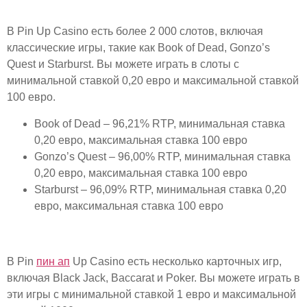
Слоты
В Pin Up Casino есть более 2 000 слотов, включая
классические игры, такие как Book of Dead, Gonzo’s
Quest и Starburst. Вы можете играть в слоты с
минимальной ставкой 0,20 евро и максимальной ставкой
100 евро.
Book of Dead – 96,21% RTP, минимальная ставка
0,20 евро, максимальная ставка 100 евро
Gonzo’s Quest – 96,00% RTP, минимальная ставка
0,20 евро, максимальная ставка 100 евро
Starburst – 96,09% RTP, минимальная ставка 0,20
евро, максимальная ставка 100 евро
Карточные Игры
В Pin
пин ап
Up Casino есть несколько карточных игр,
включая Black Jack, Baccarat и Poker. Вы можете играть в
эти игры с минимальной ставкой 1 евро и максимальной