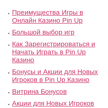
Содержимое
Преимущества Игры в
Онлайн Казино Pin Up
Большой выбор игр
Как Зарегистрироваться и
Начать Играть в Pin Up
Казино
Бонусы и Акции для Новых
Игроков в Pin Up Казино
Витрина Бонусов
Акции для Новых Игроков