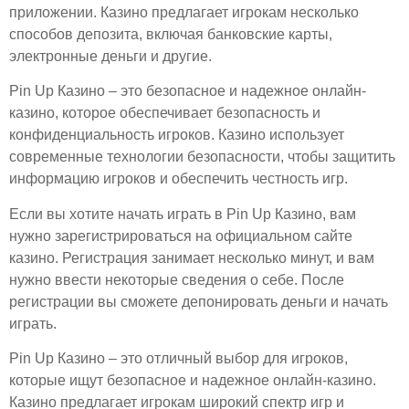
приложении. Казино предлагает игрокам несколько
способов депозита, включая банковские карты,
электронные деньги и другие.
Pin Up Казино – это безопасное и надежное онлайн-
казино, которое обеспечивает безопасность и
конфиденциальность игроков. Казино использует
современные технологии безопасности, чтобы защитить
информацию игроков и обеспечить честность игр.
Если вы хотите начать играть в Pin Up Казино, вам
нужно зарегистрироваться на официальном сайте
казино. Регистрация занимает несколько минут, и вам
нужно ввести некоторые сведения о себе. После
регистрации вы сможете депонировать деньги и начать
играть.
Pin Up Казино – это отличный выбор для игроков,
которые ищут безопасное и надежное онлайн-казино.
Казино предлагает игрокам широкий спектр игр и