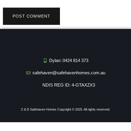
Dylan: 0424 814 373
safehaven@safehavenhomes.com.au
NDIS REG ID: 4-GTAXZX3
Z & D Safehaven Homes
Copyright © 2025. All rights reserved.