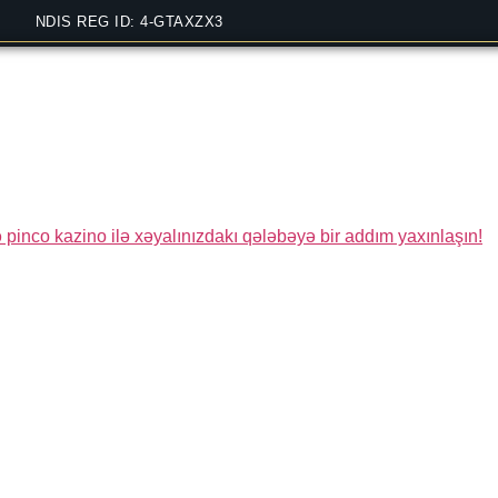
NDIS REG ID: 4-GTAXZX3
la əyləncəyə qapılın və
bəyə bir addım yaxınlaş
pinco kazino ilə xəyalınızdakı qələbəyə bir addım yaxınlaşın!
la əyləncəyə qapılın və
bəyə bir addım yaxınlaşı