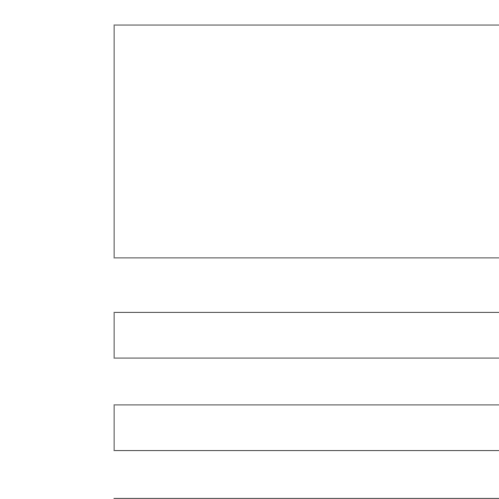
Comment
*
Name
*
Email
*
Website