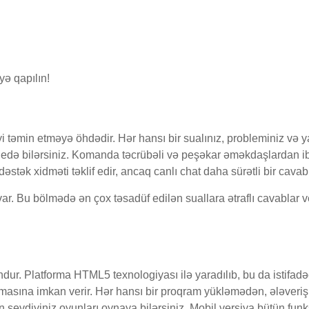
yə qapılın!
i təmin etməyə öhdədir. Hər hansı bir sualınız, probleminiz və y
də bilərsiniz. Komanda təcrübəli və peşəkar əməkdaşlardan ibarətd
əstək xidməti təklif edir, ancaq canlı chat daha sürətli bir cava
 Bu bölmədə ən çox təsadüf edilən suallara ətraflı cavablar veri
ur. Platforma HTML5 texnologiyası ilə yaradılıb, bu da istifadə
lmasına imkan verir. Hər hansı bir proqram yükləmədən, ələveriş
 sevdiyiniz oyunları oynaya bilərsiniz. Mobil versiya bütün funks