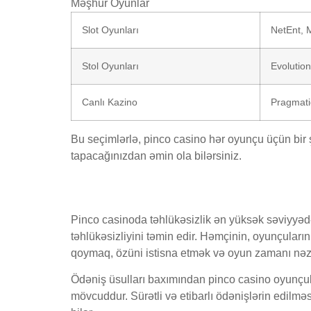
Məşhur Oyunlar
Slot Oyunları
NetEnt, 
Stol Oyunları
Evolutio
Canlı Kazino
Pragmati
Bu seçimlərlə, pinco casino hər oyunçu üçün bir 
tapacağınızdan əmin ola bilərsiniz.
Təhlükəsizlik və Ödəni
Pinco casino
da təhlükəsizlik ən yüksək səviyyədə
təhlükəsizliyini təmin edir. Həmçinin, oyunçuları
qoymaq, özüni istisna etmək və oyun zamanı nəz
Ödəniş üsulları baxımından pinco casino oyunçulara 
mövcuddur. Sürətli və etibarlı ödənişlərin edilməsi