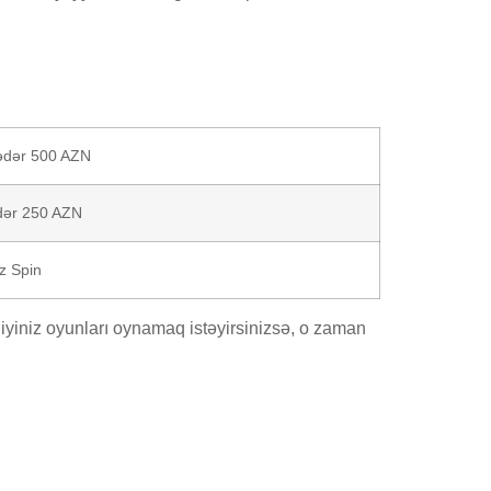
dər 500 AZN
ər 250 AZN
z Spin
yiniz oyunları oynamaq istəyirsinizsə, o zaman