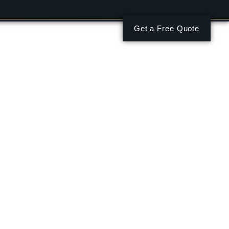
Get a Free Quote
 pinco kazino ilə
 pinco kazino ilə
n!