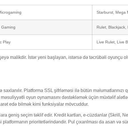
Microgaming
Starburst, Mega
n Gaming
Rulet, Blackjack,
c Play
Live Rulet, Live 
şeyə malikdir. İstər yeni başlayan, istərsə də təcrübəli oyunçu
ş Üsulları
 saxlanılır. Platforma SSL şifrləməsi ilə bütün məlumatlarınızı 
n məsuliyyətli oyun oynamasını dəstəkləmək üçün müxtəlif alətlər 
arət edə bilmək kimi funksiyalar mövcuddur.
geniş seçim təklif edir. Kredit kartları, e-cüzdanlar (Skrill, Net
 platformanın prioritetlərindəndir. Pul çıxarılması da asan və sür