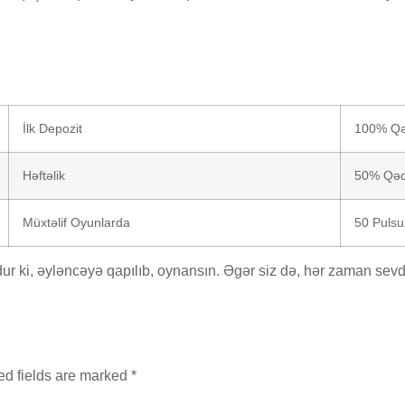
İlk Depozit
100% Qə
Həftəlik
50% Qəd
Müxtəlif Oyunlarda
50 Pulsu
ki, əyləncəyə qapılıb, oynansın. Əgər siz də, hər zaman sevdi
ed fields are marked
*