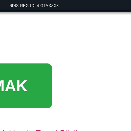
NDIS REG ID: 4-GTAXZX3
sino Gncel Giri.5742
sino Güncel Giriş
MAK