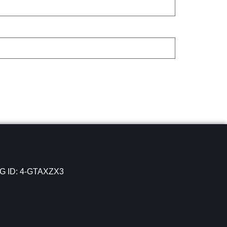
G ID: 4-GTAXZX3