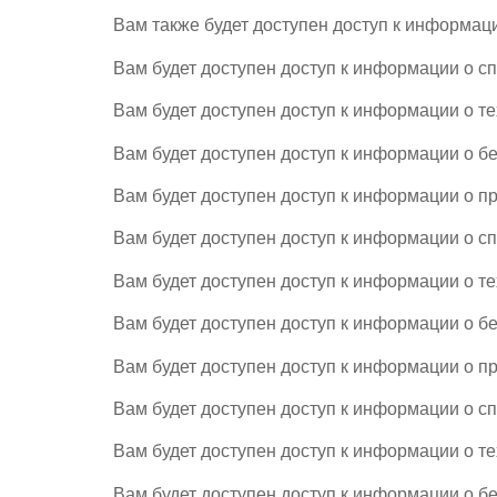
Вам также будет доступен доступ к информац
Вам будет доступен доступ к информации о с
Вам будет доступен доступ к информации о т
Вам будет доступен доступ к информации о б
Вам будет доступен доступ к информации о пр
Вам будет доступен доступ к информации о с
Вам будет доступен доступ к информации о т
Вам будет доступен доступ к информации о б
Вам будет доступен доступ к информации о пр
Вам будет доступен доступ к информации о с
Вам будет доступен доступ к информации о т
Вам будет доступен доступ к информации о б