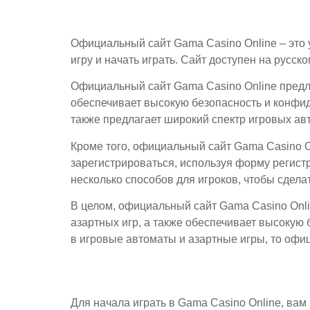
Официальный сайт G
Официальный сайт Gama Casino Online – это у
игру и начать играть. Сайт доступен на русск
Официальный сайт Gama Casino Online предла
обеспечивает высокую безопасность и конфи
также предлагает широкий спектр игровых авт
Кроме того, официальный сайт Gama Casino On
зарегистрироваться, используя форму регистр
несколько способов для игроков, чтобы сдела
В целом, официальный сайт Gama Casino Onli
азартных игр, а также обеспечивает высокую 
в игровые автоматы и азартные игры, то офи
Вход на официальный
Для начала играть в Gama Casino Online, вам