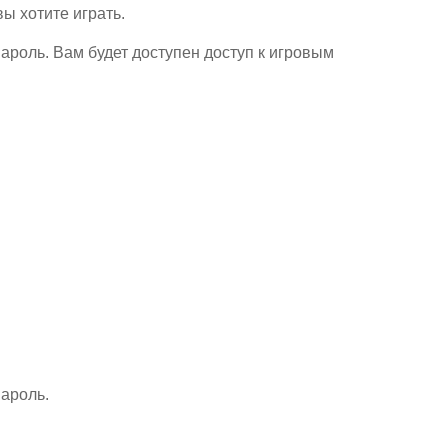
ы хотите играть.
ароль. Вам будет доступен доступ к игровым
пароль.