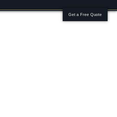
Get a Free Quote
т – вход и
т – вход и