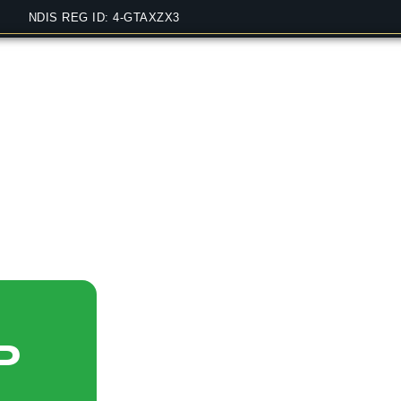
NDIS REG ID: 4-GTAXZX3
ine – официальный сай
0
ine – официальный сай
Ь