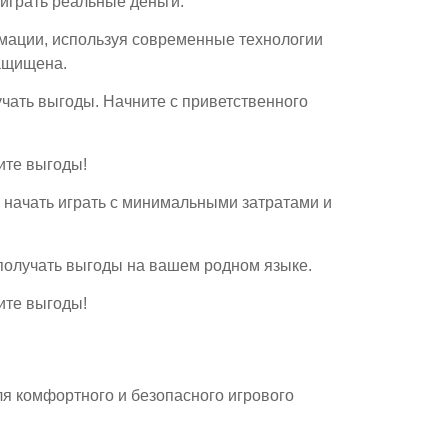
ыиграть реальные деньги.
мации, используя современные технологии
защищена.
учать выгоды. Начните с приветственного
ите выгоды!
е начать играть с минимальными затратами и
 получать выгоды на вашем родном языке.
ите выгоды!
ля комфортного и безопасного игрового