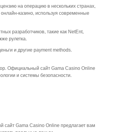
ицензию на операцию в нескольких странах,
в онлайн-казино, используя современные
ных разработчиков, такие как NetEnt,
акже рулетка.
еньги и другие payment methods.
бор. Официальный сайт Gama Casino Online
ологии и системы безопасности.
й сайт Gama Casino Online предлагает вам