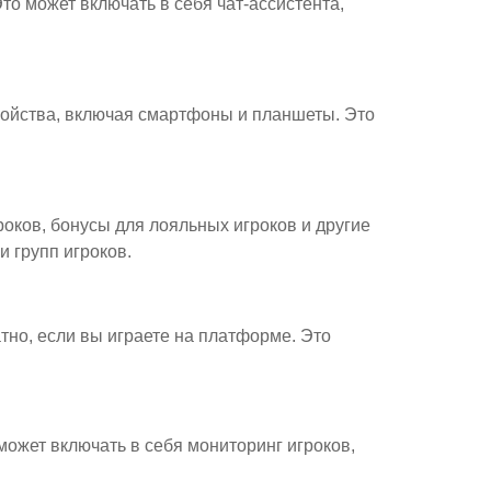
то может включать в себя чат-ассистента,
ройства, включая смартфоны и планшеты. Это
роков, бонусы для лояльных игроков и другие
 групп игроков.
тно, если вы играете на платформе. Это
может включать в себя мониторинг игроков,