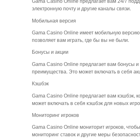
Gama Casino Online предлагает вам 24/7 подд
электронную почту и другие каналы связи.
Мобильная версия
Gama Casino Online имеет мобильную версию,
позволяет вам играть, где бы вы не были.
Бонусы и акции
Gama Casino Online предлагает вам бонусы и 
преимущества. Это может включать в себя акц
Кэшбэк
Gama Casino Online предлагает вам кэшбэк, к
может включать в себя кэшбэк для новых игро
Мониторинг игроков
Gama Casino Online мониторит игроков, чтобы
мониторинг ставок и другие меры безопасност