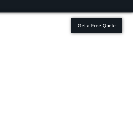
Get a Free Quote
.12172 (2)
йт