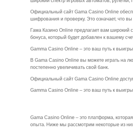
широкий спектр игровых автоматов, рулетки, 
Официальный сайт Gama Casino Online обесп
шифрования и проверку. Это означает, что в
Гама Казино Online предлагает вам широкий с
бонуса, который будет добавлен к вашему счет
Gamma Casino Online – это ваш путь к выигр
В Gama Casino Online вы можете играть на лю
постепенно увеличивать свой банк.
Официальный сайт Gama Casino Online доступе
Gamma Casino Online – это ваш путь к выигр
Преимущества и Функ
Gama Casino Online – это платформа, котора
опыта. Ниже мы рассмотрим некоторые из них