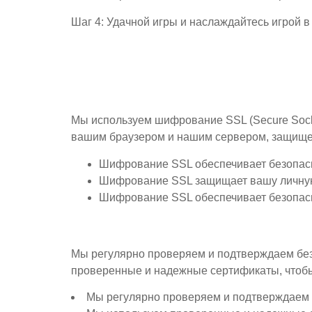
Шаг 4: Удачной игры и наслаждайтесь игрой в
Безопасность и Над
Шифрование данных
Мы используем шифрование SSL (Secure Socke
вашим браузером и нашим сервером, защищен
Шифрование SSL обеспечивает безопасн
Шифрование SSL защищает вашу личну
Шифрование SSL обеспечивает безопасн
Проверка и подтвержден
Мы регулярно проверяем и подтверждаем без
проверенные и надежные сертификаты, чтобы
Мы регулярно проверяем и подтверждаем 