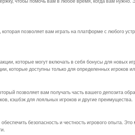
ержку, чтобы помочь вам в любое время, когда вам нужно. Э
 которая позволяет вам играть на платформе с любого уст
акции, которые могут включать в себя бонусы для новых иг
ии, которые доступны только для определенных игроков или
оторый позволяет вам получать часть вашего депозита обра
ков, кэшбэк для лояльных игроков и другие преимущества.
 обеспечить безопасность и честность игрового опыта. Это 
и.