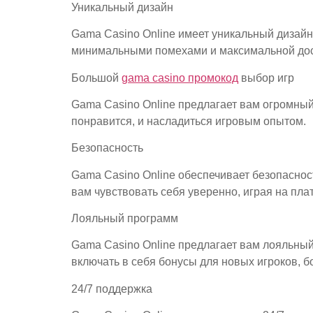
Уникальный дизайн
Gama Casino Online имеет уникальный дизайн,
минимальными помехами и максимальной дос
Большой
gama casino промокод
выбор игр
Gama Casino Online предлагает вам огромный 
понравится, и насладиться игровым опытом.
Безопасность
Gama Casino Online обеспечивает безопаснос
вам чувствовать себя уверенно, играя на пл
Лояльный программ
Gama Casino Online предлагает вам лояльный
включать в себя бонусы для новых игроков, 
24/7 поддержка