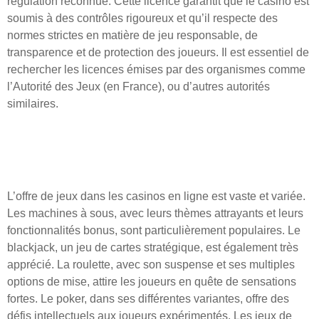
régulation reconnue. Cette licence garantit que le casino est
soumis à des contrôles rigoureux et qu’il respecte des
normes strictes en matière de jeu responsable, de
transparence et de protection des joueurs. Il est essentiel de
rechercher les licences émises par des organismes comme
l’Autorité des Jeux (en France), ou d’autres autorités
similaires.
Les Jeux de Casino les
Plus Populaires
L’offre de jeux dans les casinos en ligne est vaste et variée.
Les machines à sous, avec leurs thèmes attrayants et leurs
fonctionnalités bonus, sont particulièrement populaires. Le
blackjack, un jeu de cartes stratégique, est également très
apprécié. La roulette, avec son suspense et ses multiples
options de mise, attire les joueurs en quête de sensations
fortes. Le poker, dans ses différentes variantes, offre des
défis intellectuels aux joueurs expérimentés. Les jeux de