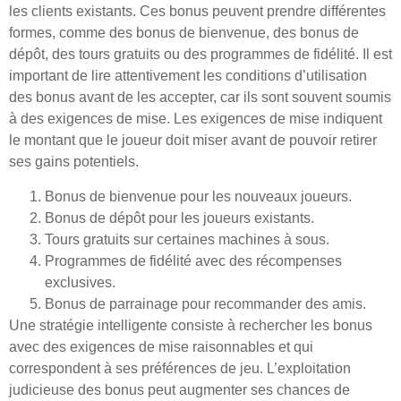
les clients existants. Ces bonus peuvent prendre différentes
formes, comme des bonus de bienvenue, des bonus de
dépôt, des tours gratuits ou des programmes de fidélité. Il est
important de lire attentivement les conditions d’utilisation
des bonus avant de les accepter, car ils sont souvent soumis
à des exigences de mise. Les exigences de mise indiquent
le montant que le joueur doit miser avant de pouvoir retirer
ses gains potentiels.
Bonus de bienvenue pour les nouveaux joueurs.
Bonus de dépôt pour les joueurs existants.
Tours gratuits sur certaines machines à sous.
Programmes de fidélité avec des récompenses
exclusives.
Bonus de parrainage pour recommander des amis.
Une stratégie intelligente consiste à rechercher les bonus
avec des exigences de mise raisonnables et qui
correspondent à ses préférences de jeu. L’exploitation
judicieuse des bonus peut augmenter ses chances de