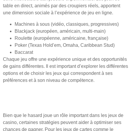
table en direct, animés par des croupiers réels, apportent
une dimension sociale à l’expérience de jeu en ligne.
Machines à sous (vidéo, classiques, progressives)
Blackjack (européen, américain, multi-main)
Roulette (européenne, américaine, française)
Poker (Texas Hold’em, Omaha, Caribbean Stud)
Baccarat
Chaque jeu offre une expérience unique et des opportunités
de gains différentes. Il est important d’explorer les différentes
options et de choisir les jeux qui correspondent à ses
préférences et à son niveau de compétence.
Stratégies de Jeu et Gestion de
Bankroll
Bien que le hasard joue un rôle important dans les jeux de
casino, certaines stratégies peuvent aider à optimiser ses
chances de gagner. Pour les jeux de cartes comme le