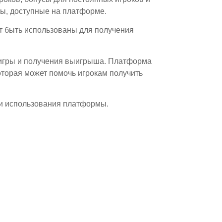
ры, доступные на платформе.
ут быть использованы для получения
я игры и получения выигрыша. Платформа
которая может помочь игрокам получить
ми использования платформы.