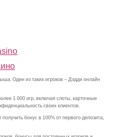
sino
зино
ыша. Один из таких игроков – Дэдди онлайн
олее 1 000 игр, включая слоты, карточные
онфиденциальность своих клиентов.
 получить бонус в 100% от первого депозита,
роков, бонусы для постоянных игроков и