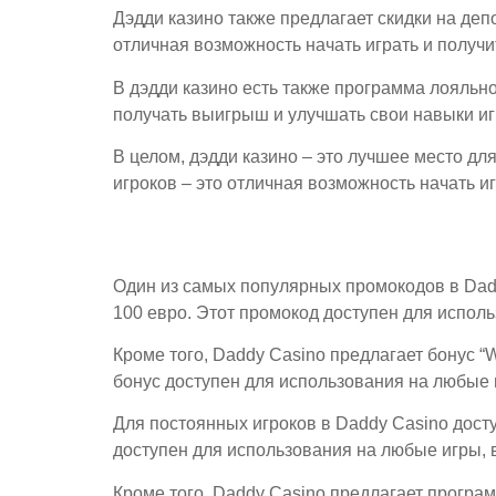
Дэдди казино также предлагает скидки на деп
отличная возможность начать играть и получ
В дэдди казино есть также программа лояльно
получать выигрыш и улучшать свои навыки иг
В целом, дэдди казино – это лучшее место дл
игроков – это отличная возможность начать и
Промокоды и бонусы 
Один из самых популярных промокодов в Dadd
100 евро. Этот промокод доступен для исполь
Кроме того, Daddy Casino предлагает бонус “
бонус доступен для использования на любые и
Для постоянных игроков в Daddy Casino досту
доступен для использования на любые игры, в
Кроме того, Daddy Casino предлагает програм