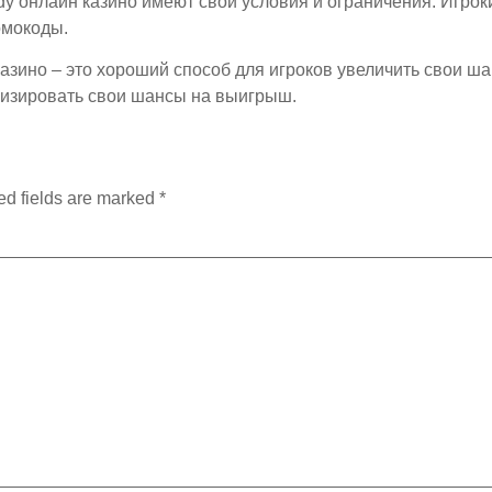
dy онлайн казино имеют свои условия и ограничения. Игрок
омокоды.
казино – это хороший способ для игроков увеличить свои 
мизировать свои шансы на выигрыш.
ed fields are marked
*