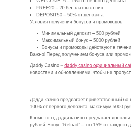
WELCOME15 – 15% от первого депозита
FREE20 – 20 бесплатных спин
DEPOSIT50 – 50% от депозита
Условия получения бонусов и промокодов
Минимальный депозит – 500 рублей
Максимальный бонус – 5000 рублей
Бонусы и промокоды действуют в течени
Важно! Перед получением бонуса или промоко
Дaddy Casino –
daddy casino официальный са
новостями и обновлениями, чтобы не пропуст
Акции и скидки для 
Дэдди казино предлагает приветственный бон
100% от первого депозита, максимум 5000 ру
Кроме того, дэдди казино предлагает дополни
рублей. Бонус “Reload” – это 15% от каждого