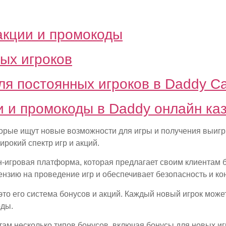
акции и промокоды
вых игроков
я постоянных игроков в Daddy Ca
и и промокоды в Daddy онлайн ка
оторые ищут новые возможности для игры и получения выигр
ирокий спектр игр и акций.
н-игровая платформа, которая предлагает своим клиентам б
цензию на проведение игр и обеспечивает безопасность и к
то его система бонусов и акций. Каждый новый игрок может
оды.
там несколько типов бонусов, включая бонусы для новых иг