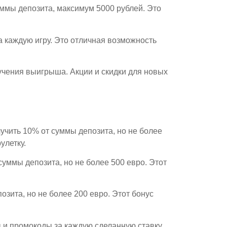
суммы депозита, максимум 5000 рублей. Это
а каждую игру. Это отличная возможность
лучения выигрыша. Акции и скидки для новых
 Daddy Casino
учить 10% от суммы депозита, но не более
улетку.
суммы депозита, но не более 500 евро. Этот
озита, но не более 200 евро. Этот бонус
ы и промокоды за каждую сделанную ставку.