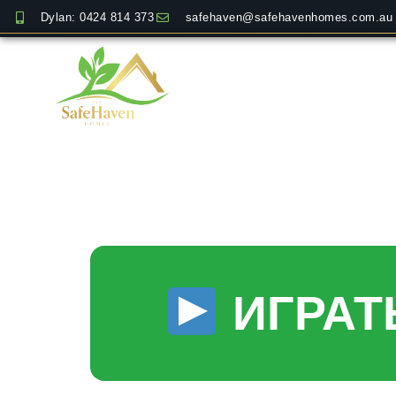
Dylan: 0424 814 373
safehaven@safehavenhomes.com.au
Daddy онлайн ка
Daddy онлайн ка
ИГРАТ