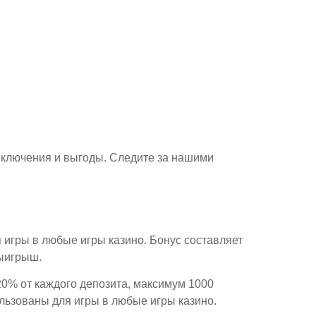
иключения и выгоды. Следите за нашими
 игры в любые игры казино. Бонус составляет
выигрыш.
20% от каждого депозита, максимум 1000
ользованы для игры в любые игры казино.