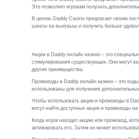
Это позволяет игрокам получать дополнител
В целом, Daddy Casino предлагает своим по
шансы на выигрыш и получить больше удовол
Как использовать ак
Акции в Daddy онлайн казино – это специаль
стимулирования существующих. Они могут вкл
другие преимущества.
Промокоды в Daddy онлайн казино – это коды
использованы для получения дополнительных 
Чтобы использовать акции и промокоды в Dad
могут найти доступные акции и промокоды на
Когда игрок находит акцию или промокод, кото
активировать его. Затем он может использова