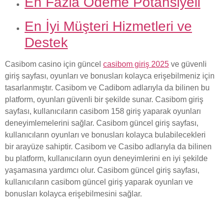
En Fazla Ödeme Potansiyeli
En İyi Müşteri Hizmetleri ve
Destek
Casibom casino için güncel
casibom giriş 2025
ve güvenli
giriş sayfası, oyunları ve bonusları kolayca erişebilmeniz için
tasarlanmıştır. Casibom ve Cadibom adlarıyla da bilinen bu
platform, oyunları güvenli bir şekilde sunar. Casibom giriş
sayfası, kullanıcıların casibom 158 giriş yaparak oyunları
deneyimlemelerini sağlar. Casibom güncel giriş sayfası,
kullanıcıların oyunları ve bonusları kolayca bulabilecekleri
bir arayüze sahiptir. Casibom ve Casibo adlarıyla da bilinen
bu platform, kullanıcıların oyun deneyimlerini en iyi şekilde
yaşamasına yardımcı olur. Casibom güncel giriş sayfası,
kullanıcıların casibom güncel giriş yaparak oyunları ve
bonusları kolayca erişebilmesini sağlar.
En Güvenli ve En İyi