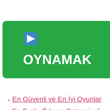
Casibom casino
OYNAMAK
Содержимое
En Güvenli ve En İyi Oyunlar