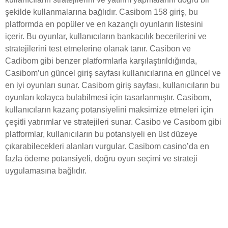
şekilde kullanmalarına bağlıdır. Casibom 158 giriş, bu
platformda en popüler ve en kazançlı oyunların listesini
içerir. Bu oyunlar, kullanıcıların bankacılık becerilerini ve
stratejilerini test etmelerine olanak tanır. Casibon ve
Cadibom gibi benzer platformlarla karşılaştırıldığında,
Casibom’un güncel giriş sayfası kullanıcılarına en güncel ve
en iyi oyunları sunar. Casibom giriş sayfası, kullanıcıların bu
oyunları kolayca bulabilmesi için tasarlanmıştır. Casibom,
kullanıcıların kazanç potansiyelini maksimize etmeleri için
çeşitli yatırımlar ve stratejileri sunar. Casibo ve Casıbom gibi
platformlar, kullanıcıların bu potansiyeli en üst düzeye
çıkarabilecekleri alanları vurgular. Casibom casino’da en
fazla ödeme potansiyeli, doğru oyun seçimi ve strateji
uygulamasına bağlıdır.
En İyi Müşteri Hizmetleri ve
Destek