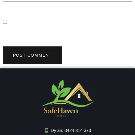
Save my name, email, and website in this browser for the
next time I comment.
Dylan: 0424 814 373