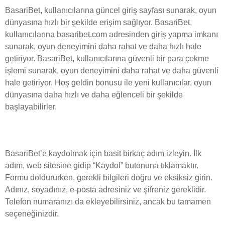
BasariBet, kullanıcılarına güncel giriş sayfası sunarak, oyun
dünyasına hızlı bir şekilde erişim sağlıyor. BasariBet,
kullanıcılarına basaribet.com adresinden giriş yapma imkanı
sunarak, oyun deneyimini daha rahat ve daha hızlı hale
getiriyor. BasariBet, kullanıcılarına güvenli bir para çekme
işlemi sunarak, oyun deneyimini daha rahat ve daha güvenli
hale getiriyor. Hoş geldin bonusu ile yeni kullanıcılar, oyun
dünyasına daha hızlı ve daha eğlenceli bir şekilde
başlayabilirler.
Kayıt Adımları
BasariBet’e kaydolmak için basit birkaç adım izleyin. İlk
adım, web sitesine gidip “Kaydol” butonuna tıklamaktır.
Formu doldururken, gerekli bilgileri doğru ve eksiksiz girin.
Adınız, soyadınız, e-posta adresiniz ve şifreniz gereklidir.
Telefon numaranızı da ekleyebilirsiniz, ancak bu tamamen
seçeneğinizdir.