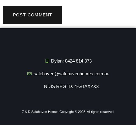
Dylan: 0424 814 373
safehaven@safehavenhomes.com.au
NDIS REG ID: 4-GTAXZX3
Z & D Safehaven Homes
Copyright © 2025. All rights reserved.