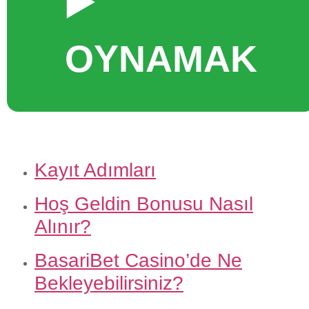
▶️
OYNAMAK
Содержимое
Kayıt Adımları
Hoş Geldin Bonusu Nasıl
Alınır?
BasariBet Casino’de Ne
Bekleyebilirsiniz?