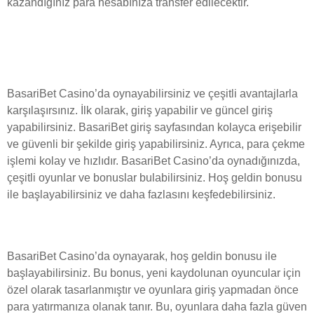
kazandığınız para hesabınıza transfer edilecektir.
BasariBet Casino’de Ne
Bekleyebilirsiniz?
BasariBet Casino’da oynayabilirsiniz ve çeşitli avantajlarla
karşılaşırsınız. İlk olarak, giriş yapabilir ve güncel giriş
yapabilirsiniz. BasariBet giriş sayfasından kolayca erişebilir
ve güvenli bir şekilde giriş yapabilirsiniz. Ayrıca, para çekme
işlemi kolay ve hızlıdır. BasariBet Casino’da oynadığınızda,
çeşitli oyunlar ve bonuslar bulabilirsiniz. Hoş geldin bonusu
ile başlayabilirsiniz ve daha fazlasını keşfedebilirsiniz.
Hoş Geldin Bonusu
BasariBet Casino’da oynayarak, hoş geldin bonusu ile
başlayabilirsiniz. Bu bonus, yeni kaydolunan oyuncular için
özel olarak tasarlanmıştır ve oyunlara giriş yapmadan önce
para yatırmanıza olanak tanır. Bu, oyunlara daha fazla güven