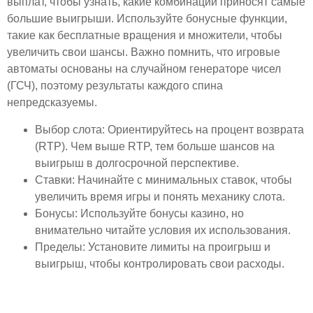
выплат, чтобы узнать, какие комбинации приносят самые
большие выигрыши. Используйте бонусные функции,
такие как бесплатные вращения и множители, чтобы
увеличить свои шансы. Важно помнить, что игровые
автоматы основаны на случайном генераторе чисел
(ГСЧ), поэтому результаты каждого спина
непредсказуемы.
Выбор слота:
Ориентируйтесь на процент возврата
(RTP). Чем выше RTP, тем больше шансов на
выигрыш в долгосрочной перспективе.
Ставки:
Начинайте с минимальных ставок, чтобы
увеличить время игры и понять механику слота.
Бонусы:
Используйте бонусы казино, но
внимательно читайте условия их использования.
Пределы:
Установите лимиты на проигрыш и
выигрыш, чтобы контролировать свои расходы.
Бонусы и акции: как