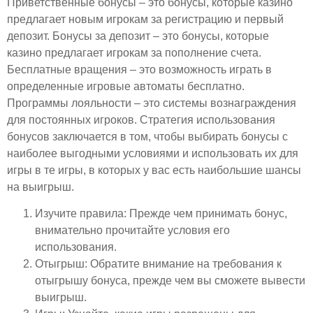
Приветственные бонусы – это бонусы, которые казино
предлагает новым игрокам за регистрацию и первый
депозит. Бонусы за депозит – это бонусы, которые
казино предлагает игрокам за пополнение счета.
Бесплатные вращения – это возможность играть в
определенные игровые автоматы бесплатно.
Программы лояльности – это системы вознаграждения
для постоянных игроков. Стратегия использования
бонусов заключается в том, чтобы выбирать бонусы с
наиболее выгодными условиями и использовать их для
игры в те игры, в которых у вас есть наибольшие шансы
на выигрыш.
Изучите правила:
Прежде чем принимать бонус,
внимательно прочитайте условия его
использования.
Отыгрыш:
Обратите внимание на требования к
отыгрышу бонуса, прежде чем вы сможете вывести
выигрыш.