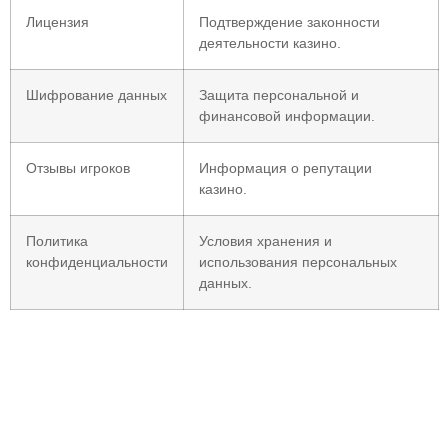
Лицензия
Подтверждение законности
деятельности казино.
Шифрование данных
Защита персональной и
финансовой информации.
Отзывы игроков
Информация о репутации
казино.
Политика
Условия хранения и
конфиденциальности
использования персональных
данных.
Стратегии игры:
повышаем шансы на
выигрыш