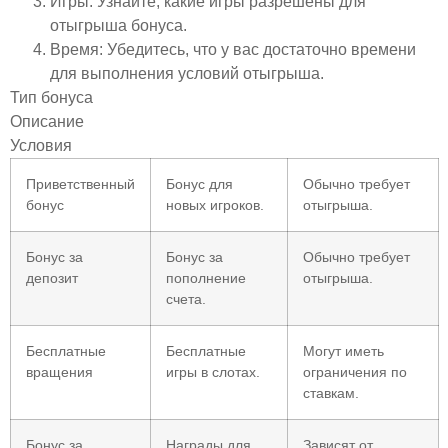
Игры:
Узнайте, какие игры разрешены для
отыгрыша бонуса.
Время:
Убедитесь, что у вас достаточно времени
для выполнения условий отыгрыша.
Тип бонуса
Описание
Условия
Приветственный
Бонус для
Обычно требует
бонус
новых игроков.
отыгрыша.
Бонус за
Бонус за
Обычно требует
депозит
пополнение
отыгрыша.
счета.
Бесплатные
Бесплатные
Могут иметь
вращения
игры в слотах.
ограничения по
ставкам.
Бонус за
Награды для
Зависят от