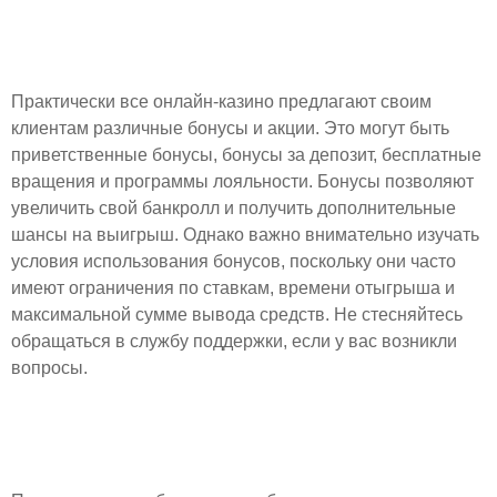
получить максимум от
игры
Практически все онлайн-казино предлагают своим
клиентам различные бонусы и акции. Это могут быть
приветственные бонусы, бонусы за депозит, бесплатные
вращения и программы лояльности. Бонусы позволяют
увеличить свой банкролл и получить дополнительные
шансы на выигрыш. Однако важно внимательно изучать
условия использования бонусов, поскольку они часто
имеют ограничения по ставкам, времени отыгрыша и
максимальной сумме вывода средств. Не стесняйтесь
обращаться в службу поддержки, если у вас возникли
вопросы.
Виды бонусов и стратегии их
использования