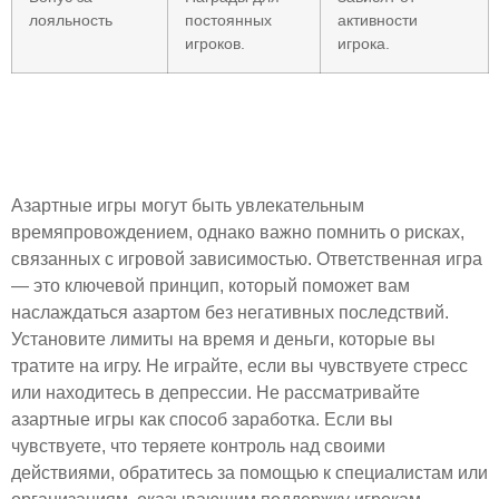
лояльность
постоянных
активности
игроков.
игрока.
Ответственная игра: как
избежать зависимости
Азартные игры могут быть увлекательным
времяпровождением, однако важно помнить о рисках,
связанных с игровой зависимостью. Ответственная игра
— это ключевой принцип, который поможет вам
наслаждаться азартом без негативных последствий.
Установите лимиты на время и деньги, которые вы
тратите на игру. Не играйте, если вы чувствуете стресс
или находитесь в депрессии. Не рассматривайте
азартные игры как способ заработка. Если вы
чувствуете, что теряете контроль над своими
действиями, обратитесь за помощью к специалистам или