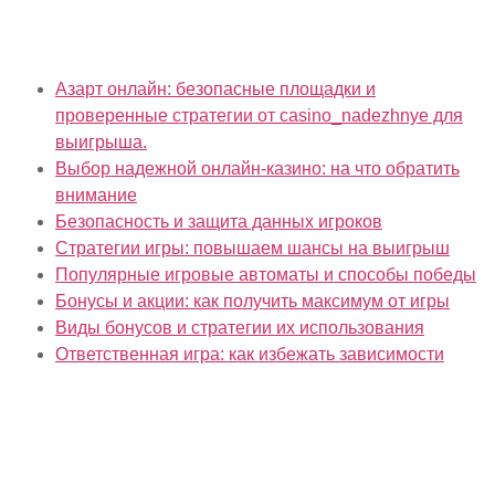
для выигрыша.
Азарт онлайн: безопасные площадки и
проверенные стратегии от casino_nadezhnye для
выигрыша.
Выбор надежной онлайн-казино: на что обратить
внимание
Безопасность и защита данных игроков
Стратегии игры: повышаем шансы на выигрыш
Популярные игровые автоматы и способы победы
Бонусы и акции: как получить максимум от игры
Виды бонусов и стратегии их использования
Ответственная игра: как избежать зависимости
Азарт онлайн:
безопасные