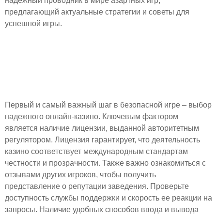
надежный проводник в мире азартных игр,
предлагающий актуальные стратегии и советы для
успешной игры.
Выбор надежной онлайн-
казино: на что обратить
внимание
Первый и самый важный шаг в безопасной игре – выбор
надежного онлайн-казино. Ключевым фактором
является наличие лицензии, выданной авторитетным
регулятором. Лицензия гарантирует, что деятельность
казино соответствует международным стандартам
честности и прозрачности. Также важно ознакомиться с
отзывами других игроков, чтобы получить
представление о репутации заведения. Проверьте
доступность службы поддержки и скорость ее реакции на
запросы. Наличие удобных способов ввода и вывода