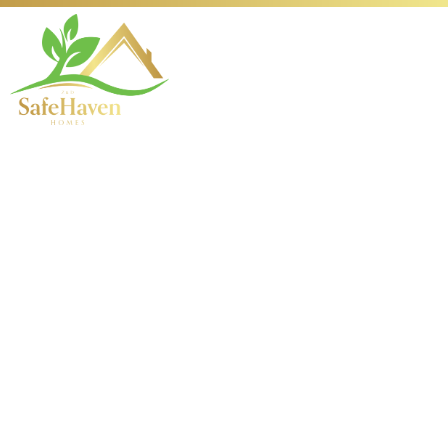
Азарт онлайн
безопасные
площадки и
проверенные
стратегии от
casino_nadezhnye