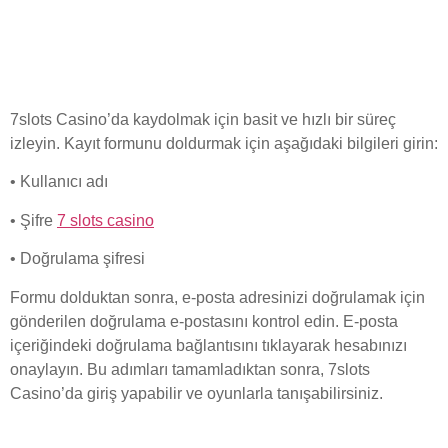
Kayıt Formunu Doldurun ve
Doğrulayın
7slots Casino’da kaydolmak için basit ve hızlı bir süreç
izleyin. Kayıt formunu doldurmak için aşağıdaki bilgileri girin:
• Kullanıcı adı
• Şifre
7 slots casino
• Doğrulama şifresi
Formu dolduktan sonra, e-posta adresinizi doğrulamak için
gönderilen doğrulama e-postasını kontrol edin. E-posta
içeriğindeki doğrulama bağlantısını tıklayarak hesabınızı
onaylayın. Bu adımları tamamladıktan sonra, 7slots
Casino’da giriş yapabilir ve oyunlarla tanışabilirsiniz.
Üyelik Onayı Alın ve Oyunla