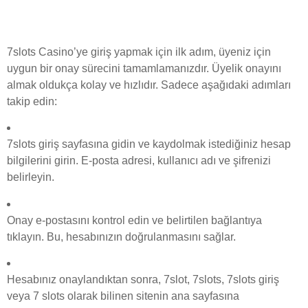
Başlayın
7slots Casino’ye giriş yapmak için ilk adım, üyeniz için
uygun bir onay sürecini tamamlamanızdır. Üyelik onayını
almak oldukça kolay ve hızlıdır. Sadece aşağıdaki adımları
takip edin:
7slots giriş sayfasına gidin ve kaydolmak istediğiniz hesap
bilgilerini girin. E-posta adresi, kullanıcı adı ve şifrenizi
belirleyin.
Onay e-postasını kontrol edin ve belirtilen bağlantıya
tıklayın. Bu, hesabınızın doğrulanmasını sağlar.
Hesabınız onaylandıktan sonra, 7slot, 7slots, 7slots giriş
veya 7 slots olarak bilinen sitenin ana sayfasına