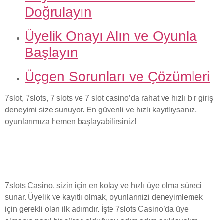
Doğrulayın
Üyelik Onayı Alın ve Oyunla
Başlayın
Üçgen Sorunları ve Çözümleri
7slot, 7slots, 7 slots ve 7 slot casino’da rahat ve hızlı bir giriş
deneyimi size sunuyor. En güvenli ve hızlı kayıtlıysanız,
oyunlarımıza hemen başlayabilirsiniz!
Üyelik ve Kayıt İşlemlerini
Anlayın
7slots Casino, sizin için en kolay ve hızlı üye olma süreci
sunar. Üyelik ve kayıtlı olmak, oyunlarınizi deneyimlemek
için gerekli olan ilk adımdır. İşte 7slots Casino’da üye