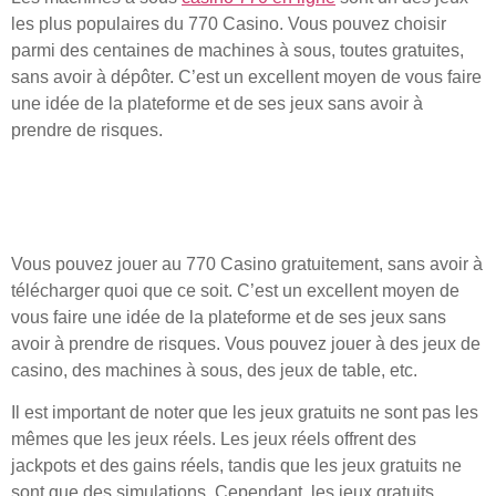
les plus populaires du 770 Casino. Vous pouvez choisir
parmi des centaines de machines à sous, toutes gratuites,
sans avoir à dépôter. C’est un excellent moyen de vous faire
une idée de la plateforme et de ses jeux sans avoir à
prendre de risques.
Casino 770 gratuit sans
téléchargement
Vous pouvez jouer au 770 Casino gratuitement, sans avoir à
télécharger quoi que ce soit. C’est un excellent moyen de
vous faire une idée de la plateforme et de ses jeux sans
avoir à prendre de risques. Vous pouvez jouer à des jeux de
casino, des machines à sous, des jeux de table, etc.
Il est important de noter que les jeux gratuits ne sont pas les
mêmes que les jeux réels. Les jeux réels offrent des
jackpots et des gains réels, tandis que les jeux gratuits ne
sont que des simulations. Cependant, les jeux gratuits