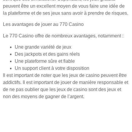
peuvent être un excellent moyen de vous faire une idée de
la plateforme et de ses jeux sans avoir à prendre de risques.
Les avantages de jouer au 770 Casino
Le 770 Casino offre de nombreux avantages, notamment :
Une grande variété de jeux
Des jackpots et des gains réels
Une plateforme sûre et fiable
Un support client à votre disposition
Il est important de noter que les jeux de casino peuvent être
addictifs. Il est important de jouer de manière responsable et
de ne pas oublier que les jeux de casino sont des jeux et
non des moyens de gagner de l’argent.
Les étapes pour un dépôt
sécurisé