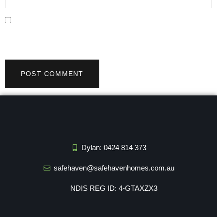
Save my name, email, and website in this browser for the
next time I comment.
Dylan: 0424 814 373
safehaven@safehavenhomes.com.au
NDIS REG ID: 4-GTAXZX3