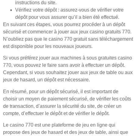
instructions du site.
Vérifiez votre dépôt : assurez-vous de vérifier votre
dépôt pour vous assurer qu’il a bien été effectué.
En suivant ces étapes, vous pourrez procéder à un dépôt
sécurisé et commencer à jouer aux jeux casino gratuits 770.
N’oubliez pas que le casino 770 gratuit sans téléchargement
est disponible pour les nouveaux joueurs.
Si vous préférez jouer aux machines à sous gratuites casino
770, vous pouvez le faire sans avoir à effectuer un dépôt.
Cependant, si vous souhaitez jouer aux jeux de table ou aux
jeux de hasard, un dépôt est nécessaire.
En résumé, pour un dépôt sécurisé, il est important de
choisir un moyen de paiement sécurisé, de vérifier les coûts
de transaction, d’assurer la sécurité du site, de créer un
compte, d’effectuer le dépôt et de vérifier le dépôt.
Le casino 770 est une plateforme de jeu en ligne qui
propose des jeux de hasard et des jeux de table, ainsi que