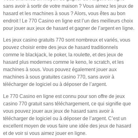
sans avoir à sortir de votre maison ? Vous aimez les jeux de
hasard et les machines à sous ? Alors, vous êtes au bon
endroit ! Le 770 Casino en ligne est l’un des meilleurs choix
pour jouer aux jeux de hasard et gagner de l’argent en ligne.
Les jeux casino gratuits 770 sont nombreux et variés, vous
pouvez choisir entre des jeux de hasard traditionnels
comme le blackjack, le poker, la roulette, et des jeux de
hasard plus modernes comme le keno, le scratch, et les
machines à sous. Vous pouvez également jouer aux
machines à sous gratuites casino 770, sans avoir à
télécharger de logiciel ou à déposer de l’argent.
Le 770 Casino en ligne est connu pour son offre de jeux
casino 770 gratuit sans téléchargement, ce qui signifie que
vous pouvez jouer aux jeux de hasard sans avoir à
télécharger de logiciel ou à déposer de l’argent. C’est un
excellent moyen de vous faire une idée des jeux de hasard
et de voir si vous aimez jouer en ligne.