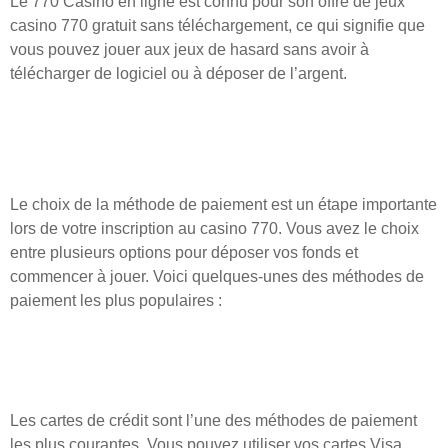
Le 770 Casino en ligne est connu pour son offre de jeux
casino 770 gratuit sans téléchargement, ce qui signifie que
vous pouvez jouer aux jeux de hasard sans avoir à
télécharger de logiciel ou à déposer de l’argent.
Choisissez votre méthode
de paiement
Le choix de la méthode de paiement est un étape importante
lors de votre inscription au casino 770. Vous avez le choix
entre plusieurs options pour déposer vos fonds et
commencer à jouer. Voici quelques-unes des méthodes de
paiement les plus populaires :
Méthodes de paiement
populaires
Les cartes de crédit sont l’une des méthodes de paiement
les plus courantes. Vous pouvez utiliser vos cartes Visa,