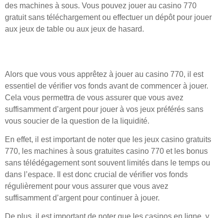
des machines à sous. Vous pouvez jouer au casino 770
gratuit sans téléchargement ou effectuer un dépôt pour jouer
aux jeux de table ou aux jeux de hasard.
Vérifiez vos fonds
Alors que vous vous apprêtez à jouer au casino 770, il est
essentiel de vérifier vos fonds avant de commencer à jouer.
Cela vous permettra de vous assurer que vous avez
suffisamment d’argent pour jouer à vos jeux préférés sans
vous soucier de la question de la liquidité.
En effet, il est important de noter que les jeux casino gratuits
770, les machines à sous gratuites casino 770 et les bonus
sans télédégagement sont souvent limités dans le temps ou
dans l’espace. Il est donc crucial de vérifier vos fonds
régulièrement pour vous assurer que vous avez
suffisamment d’argent pour continuer à jouer.
De plus, il est important de noter que les casinos en ligne, y