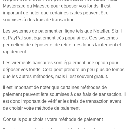
Mastercard ou Maestro pour déposer vos fonds. Il est
important de noter que certaines cartes peuvent être
soumises à des frais de transaction.
Les systèmes de paiement en ligne tels que Neteller, Skrill
et PayPal sont également très populaires. Ces systèmes
permettent de déposer et de retirer des fonds facilement et
rapidement.
Les virements bancaires sont également une option pour
déposer vos fonds. Cela peut prendre un peu plus de temps
que les autres méthodes, mais il est souvent gratuit.
Il est important de noter que certaines méthodes de
paiement peuvent être soumises à des frais de transaction. Il
est donc important de vérifier les frais de transaction avant
de choisir votre méthode de paiement.
Conseils pour choisir votre méthode de paiement