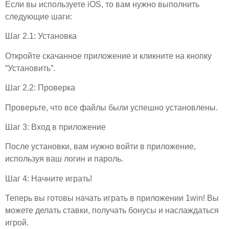
Если вы используете iOS, то вам нужно выполнить
следующие шаги:
Шаг 2.1: Установка
Откройте скачанное приложение и кликните на кнопку
“Установить”.
Шаг 2.2: Проверка
Проверьте, что все файлы были успешно установлены.
Шаг 3: Вход в приложение
После установки, вам нужно войти в приложение,
используя ваш логин и пароль.
Шаг 4: Начните играть!
Теперь вы готовы начать играть в приложении 1win! Вы
можете делать ставки, получать бонусы и наслаждаться
игрой.