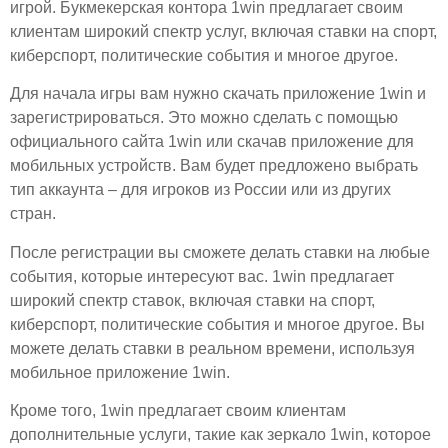
игрой. Букмекерская контора 1win предлагает своим
клиентам широкий спектр услуг, включая ставки на спорт,
киберспорт, политические события и многое другое.
Для начала игры вам нужно скачать приложение 1win и
зарегистрироваться. Это можно сделать с помощью
официального сайта 1win или скачав приложение для
мобильных устройств. Вам будет предложено выбрать
тип аккаунта – для игроков из России или из других
стран.
После регистрации вы сможете делать ставки на любые
события, которые интересуют вас. 1win предлагает
широкий спектр ставок, включая ставки на спорт,
киберспорт, политические события и многое другое. Вы
можете делать ставки в реальном времени, используя
мобильное приложение 1win.
Кроме того, 1win предлагает своим клиентам
дополнительные услуги, такие как зеркало 1win, которое