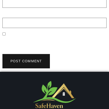
Website
Save my name, email, and website in this browser for the
next time I comment.