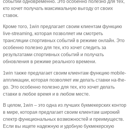
событий одновременно. Это особенно полезно для тех,
кто хочет получать максимальную выгоду от своих
ставок.
Кроме того, 1win предлагает своим клиентам функцию
live-streaming, которая позволяет им смотреть
трансляции спортивных событий в режиме онлайн. Это
особенно полезно для тех, кто хочет следить за
результатами спортивных событий и получать
обновления в режиме реального времени.
1win также предлагает своим клиентам функцию mobile-
аппликации, которая позволяет им делать ставки на-the-
go. Это особенно полезно для тех, кто хочет делать
ставки в любое время и в любом месте.
В целом, 1win – это одна из лучших букмекерских контор
в мире, которая предлагает своим клиентам широкий
спектр функциональных возможностей и преимуществ.
Если вы ищете надежную и удобную букмекерскую