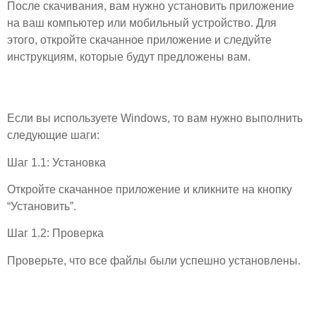
После скачивания, вам нужно установить приложение
на ваш компьютер или мобильный устройство. Для
этого, откройте скачанное приложение и следуйте
инструкциям, которые будут предложены вам.
Установка на Windows
Если вы используете Windows, то вам нужно выполнить
следующие шаги:
Шаг 1.1: Установка
Откройте скачанное приложение и кликните на кнопку
“Установить”.
Шаг 1.2: Проверка
Проверьте, что все файлы были успешно установлены.
Установка на iOS