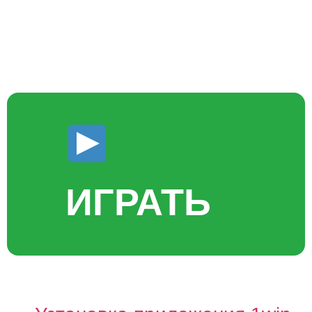
букмекерской
конторы
ИГРАТЬ
Содержимое