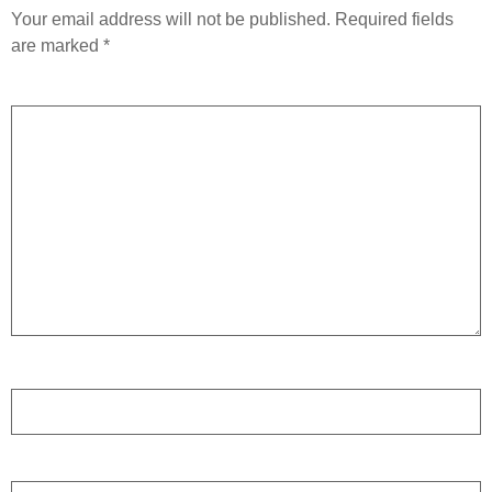
Your email address will not be published.
Required fields
are marked
*
Comment
*
Name
*
Email
*