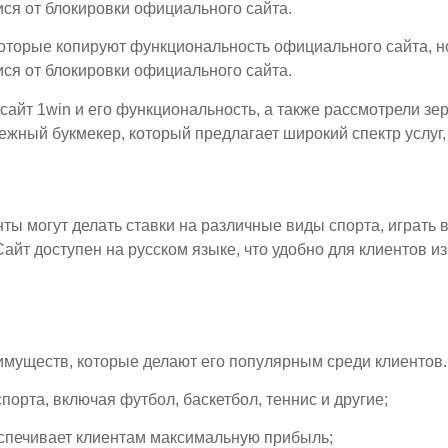
ися от блокировки официального сайта.
 которые копируют функциональность официального сайта, н
ися от блокировки официального сайта.
айт 1win и его функциональность, а также рассмотрели зер
ежный букмекер, который предлагает широкий спектр услуг, 
айт Букмекера
ты могут делать ставки на различные виды спорта, играть в
йт доступен на русском языке, что удобно для клиентов из 
ого сайта 1win
муществ, которые делают его популярным среди клиентов. В
порта, включая футбол, баскетбол, теннис и другие;
еспечивает клиентам максимальную прибыль;