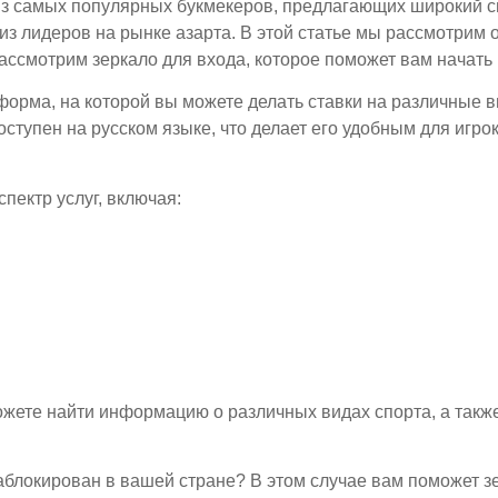
 из самых популярных букмекеров, предлагающих широкий с
м из лидеров на рынке азарта. В этой статье мы рассмотрим
ассмотрим зеркало для входа, которое поможет вам начать 
форма, на которой вы можете делать ставки на различные ви
тупен на русском языке, что делает его удобным для игроко
пектр услуг, включая:
ожете найти информацию о различных видах спорта, а также
аблокирован в вашей стране? В этом случае вам поможет зе