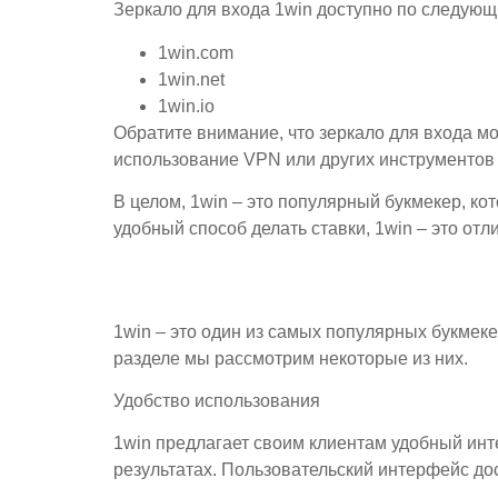
Зеркало для входа 1win доступно по следую
1win.com
1win.net
1win.io
Обратите внимание, что зеркало для входа м
использование VPN или других инструментов д
В целом, 1win – это популярный букмекер, к
удобный способ делать ставки, 1win – это от
Преимущества и Фун
1win – это один из самых популярных букмек
разделе мы рассмотрим некоторые из них.
Удобство использования
1win предлагает своим клиентам удобный инт
результатах. Пользовательский интерфейс дос