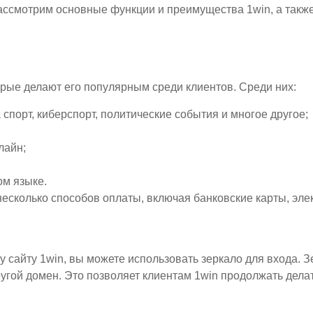
рассмотрим основные функции и преимущества 1win, а так
орые делают его популярным среди клиентов. Среди них:
 спорт, киберспорт, политические события и многое другое;
лайн;
ом языке.
несколько способов оплаты, включая банковские карты, эле
сайту 1win, вы можете использовать зеркало для входа. Зе
гой домен. Это позволяет клиентам 1win продолжать делать