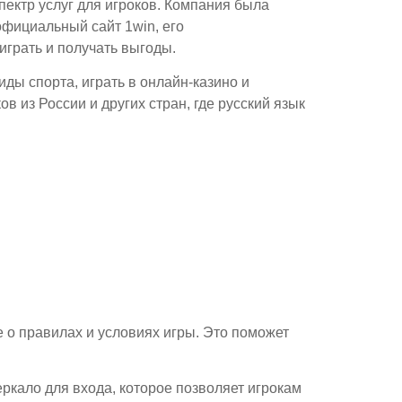
пектр услуг для игроков. Компания была
 официальный сайт 1win, его
играть и получать выгоды.
ды спорта, играть в онлайн-казино и
в из России и других стран, где русский язык
 о правилах и условиях игры. Это поможет
ркало для входа, которое позволяет игрокам