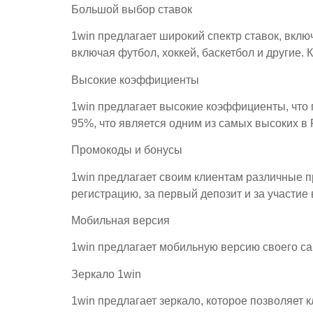
Большой выбор ставок
1win предлагает широкий спектр ставок, вклю
включая футбол, хоккей, баскетбол и другие.
Высокие коэффициенты
1win предлагает высокие коэффициенты, что 
95%, что является одним из самых высоких в 
Промокоды и бонусы
1win предлагает своим клиентам различные пр
регистрацию, за первый депозит и за участие 
Мобильная версия
1win предлагает мобильную версию своего са
Зеркало 1win
1win предлагает зеркало, которое позволяет 