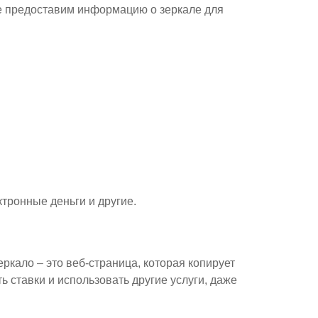
же предоставим информацию о зеркале для
ктронные деньги и другие.
ркало – это веб-страница, которая копирует
 ставки и использовать другие услуги, даже