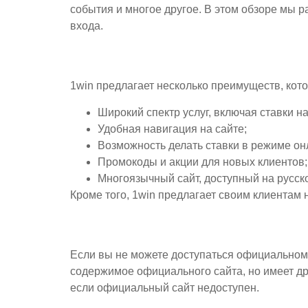
события и многое другое. В этом обзоре мы 
входа.
Преимущества 1win
1win предлагает несколько преимуществ, кот
Широкий спектр услуг, включая ставки на
Удобная навигация на сайте;
Возможность делать ставки в режиме он
Промокоды и акции для новых клиентов;
Многоязычный сайт, доступный на русск
Кроме того, 1win предлагает своим клиентам 
Зеркало для Входа
Если вы не можете доступаться официальному 
содержимое официального сайта, но имеет дру
если официальный сайт недоступен.