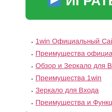
ИГРАТ
Содержимое
1win Официальный Са
Преимущества официал
Обзор и Зеркало для 
Преимущества 1win
Зеркало для Входа
Преимущества и Функц