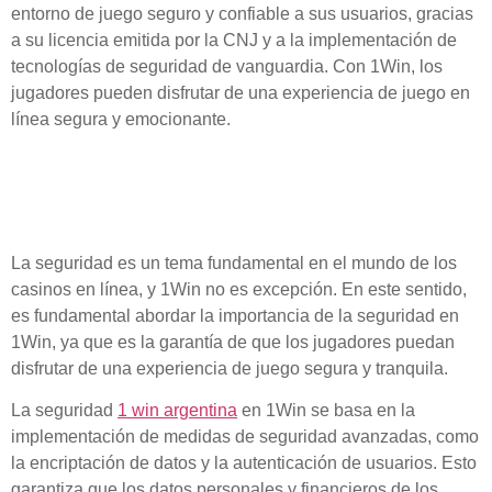
entorno de juego seguro y confiable a sus usuarios, gracias
a su licencia emitida por la CNJ y a la implementación de
tecnologías de seguridad de vanguardia. Con 1Win, los
jugadores pueden disfrutar de una experiencia de juego en
línea segura y emocionante.
La importancia de la
seguridad en 1Win
La seguridad es un tema fundamental en el mundo de los
casinos en línea, y 1Win no es excepción. En este sentido,
es fundamental abordar la importancia de la seguridad en
1Win, ya que es la garantía de que los jugadores puedan
disfrutar de una experiencia de juego segura y tranquila.
La seguridad
1 win argentina
en 1Win se basa en la
implementación de medidas de seguridad avanzadas, como
la encriptación de datos y la autenticación de usuarios. Esto
garantiza que los datos personales y financieros de los