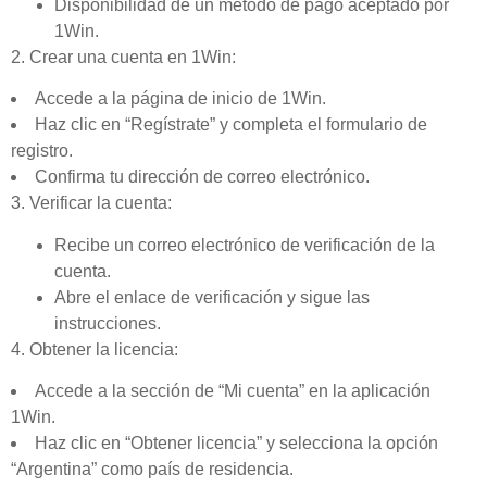
Disponibilidad de un método de pago aceptado por
1Win.
2. Crear una cuenta en 1Win:
Accede a la página de inicio de 1Win.
Haz clic en “Regístrate” y completa el formulario de
registro.
Confirma tu dirección de correo electrónico.
3. Verificar la cuenta:
Recibe un correo electrónico de verificación de la
cuenta.
Abre el enlace de verificación y sigue las
instrucciones.
4. Obtener la licencia:
Accede a la sección de “Mi cuenta” en la aplicación
1Win.
Haz clic en “Obtener licencia” y selecciona la opción
“Argentina” como país de residencia.