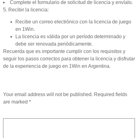
Complete el formulario de solicitud de licencia y envíalo.
5. Recibir la licencia:
Recibe un correo electrónico con la licencia de juego
en 1Win.
La licencia es válida por un período determinado y
debe ser renovada periódicamente.
Recuerda que es importante cumplir con los requisitos y
seguir los pasos correctos para obtener la licencia y disfrutar
de la experiencia de juego en 1Win en Argentina.
Leave a Reply
Your email address will not be published.
Required fields
are marked
*
Comment
*