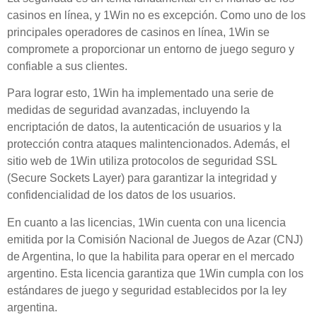
casinos en línea, y 1Win no es excepción. Como uno de los
principales operadores de casinos en línea, 1Win se
compromete a proporcionar un entorno de juego seguro y
confiable a sus clientes.
Para lograr esto, 1Win ha implementado una serie de
medidas de seguridad avanzadas, incluyendo la
encriptación de datos, la autenticación de usuarios y la
protección contra ataques malintencionados. Además, el
sitio web de 1Win utiliza protocolos de seguridad SSL
(Secure Sockets Layer) para garantizar la integridad y
confidencialidad de los datos de los usuarios.
En cuanto a las licencias, 1Win cuenta con una licencia
emitida por la Comisión Nacional de Juegos de Azar (CNJ)
de Argentina, lo que la habilita para operar en el mercado
argentino. Esta licencia garantiza que 1Win cumpla con los
estándares de juego y seguridad establecidos por la ley
argentina.