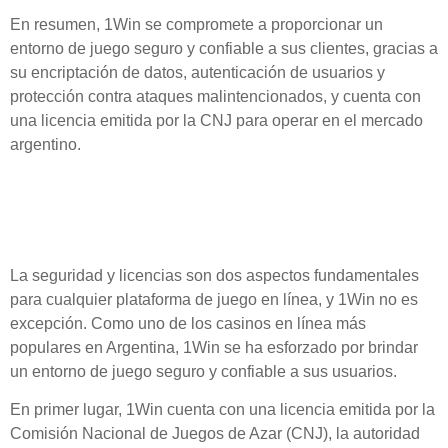
En resumen, 1Win se compromete a proporcionar un
entorno de juego seguro y confiable a sus clientes, gracias a
su encriptación de datos, autenticación de usuarios y
protección contra ataques malintencionados, y cuenta con
una licencia emitida por la CNJ para operar en el mercado
argentino.
1Win en Argentina:
Seguridad y Licencias
La seguridad y licencias son dos aspectos fundamentales
para cualquier plataforma de juego en línea, y 1Win no es
excepción. Como uno de los casinos en línea más
populares en Argentina, 1Win se ha esforzado por brindar
un entorno de juego seguro y confiable a sus usuarios.
En primer lugar, 1Win cuenta con una licencia emitida por la
Comisión Nacional de Juegos de Azar (CNJ), la autoridad