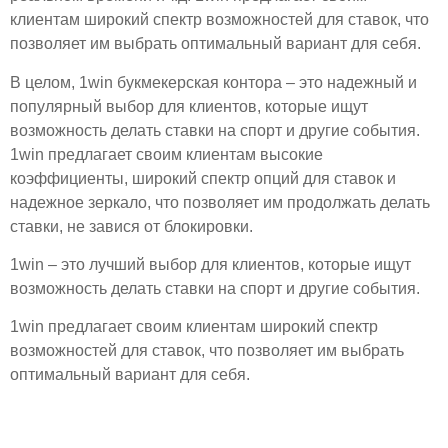
клиентам широкий спектр возможностей для ставок, что
позволяет им выбрать оптимальный вариант для себя.
В целом, 1win букмекерская контора – это надежный и
популярный выбор для клиентов, которые ищут
возможность делать ставки на спорт и другие события.
1win предлагает своим клиентам высокие
коэффициенты, широкий спектр опций для ставок и
надежное зеркало, что позволяет им продолжать делать
ставки, не завися от блокировки.
1win – это лучший выбор для клиентов, которые ищут
возможность делать ставки на спорт и другие события.
1win предлагает своим клиентам широкий спектр
возможностей для ставок, что позволяет им выбрать
оптимальный вариант для себя.
1win Букмекерская