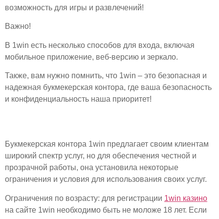
возможность для игры и развлечений!
Важно!
В 1win есть несколько способов для входа, включая
мобильное приложение, веб-версию и зеркало.
Также, вам нужно помнить, что 1win – это безопасная и
надежная букмекерская контора, где ваша безопасность
и конфиденциальность наша приоритет!
Ограничения и Условия
Букмекерская контора 1win предлагает своим клиентам
широкий спектр услуг, но для обеспечения честной и
прозрачной работы, она установила некоторые
ограничения и условия для использования своих услуг.
Ограничения по возрасту: для регистрации
1win казино
на сайте 1win необходимо быть не моложе 18 лет. Если