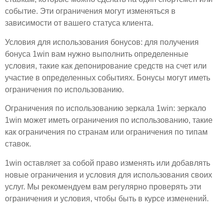
событие. Эти ограничения могут изменяться в
зависимости от вашего статуса клиента.
Условия для использования бонусов: для получения
бонуса 1win вам нужно выполнить определенные
условия, такие как депонирование средств на счет или
участие в определенных событиях. Бонусы могут иметь
ограничения по использованию.
Ограничения по использованию зеркала 1win: зеркало
1win может иметь ограничения по использованию, такие
как ограничения по странам или ограничения по типам
ставок.
1win оставляет за собой право изменять или добавлять
новые ограничения и условия для использования своих
услуг. Мы рекомендуем вам регулярно проверять эти
ограничения и условия, чтобы быть в курсе изменений.
Leave a Reply