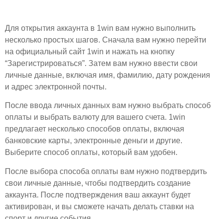
Контора – Вход
Для открытия аккаунта в 1win вам нужно выполнить
несколько простых шагов. Сначала вам нужно перейти
на официальный сайт 1win и нажать на кнопку
“Зарегистрироваться”. Затем вам нужно ввести свои
личные данные, включая имя, фамилию, дату рождения
и адрес электронной почты.
После ввода личных данных вам нужно выбрать способ
оплаты и выбрать валюту для вашего счета. 1win
предлагает несколько способов оплаты, включая
банковские карты, электронные деньги и другие.
Выберите способ оплаты, который вам удобен.
После выбора способа оплаты вам нужно подтвердить
свои личные данные, чтобы подтвердить создание
аккаунта. После подтверждения ваш аккаунт будет
активирован, и вы сможете начать делать ставки на
спорт и другие события.