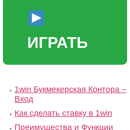
ИГРАТЬ
Содержимое
1win Букмекерская Контора –
Вход
Как сделать ставку в 1win
Преимущества и Функции