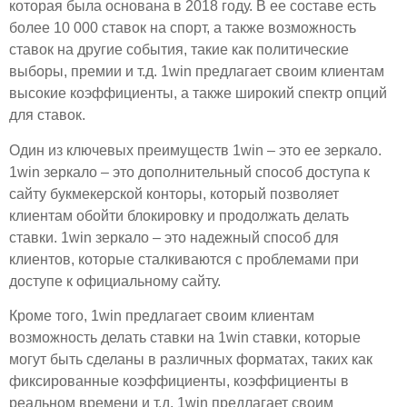
которая была основана в 2018 году. В ее составе есть
более 10 000 ставок на спорт, а также возможность
ставок на другие события, такие как политические
выборы, премии и т.д. 1win предлагает своим клиентам
высокие коэффициенты, а также широкий спектр опций
для ставок.
Один из ключевых преимуществ 1win – это ее зеркало.
1win зеркало – это дополнительный способ доступа к
сайту букмекерской конторы, который позволяет
клиентам обойти блокировку и продолжать делать
ставки. 1win зеркало – это надежный способ для
клиентов, которые сталкиваются с проблемами при
доступе к официальному сайту.
Кроме того, 1win предлагает своим клиентам
возможность делать ставки на 1win ставки, которые
могут быть сделаны в различных форматах, таких как
фиксированные коэффициенты, коэффициенты в
реальном времени и т.д. 1win предлагает своим