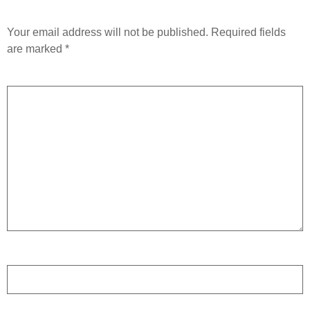
Your email address will not be published.
Required fields
are marked
*
Comment
*
Name
*