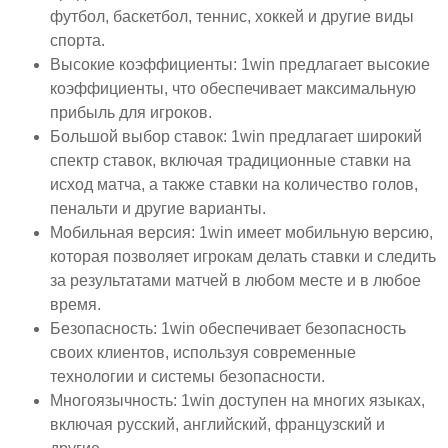
футбол, баскетбол, теннис, хоккей и другие виды
спорта.
Высокие коэффициенты: 1win предлагает высокие
коэффициенты, что обеспечивает максимальную
прибыль для игроков.
Большой выбор ставок: 1win предлагает широкий
спектр ставок, включая традиционные ставки на
исход матча, а также ставки на количество голов,
пенальти и другие варианты.
Мобильная версия: 1win имеет мобильную версию,
которая позволяет игрокам делать ставки и следить
за результатами матчей в любом месте и в любое
время.
Безопасность: 1win обеспечивает безопасность
своих клиентов, используя современные
технологии и системы безопасности.
Многоязычность: 1win доступен на многих языках,
включая русский, английский, французский и