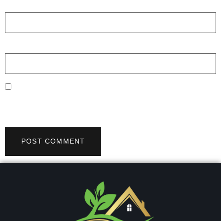
Email
*
Website
Save my name, email, and website in this browser for the
next time I comment.