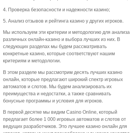
4. Проверка безопасности и надежности казино;
5. Анализ отзывов и рейтинга казино у других игроков.
Мы используем эти критерии и методологию для анализа
различных онлайн-казино и выбора лучших из них. В
следующих разделах мы будем рассматривать
конкретные казино, которые соответствуют нашим
критериям и методологии.
В этом разделе мы рассмотрим десять лучших казино
онлайн, которые предлагают широкий спектр игровых
автоматов и слотов. Мы будем анализировать их
преимущества и недостатки, а также сравнивать
бонусные программы и условия для игроков.
В первой десятке мы видим Casino Online, который
предлагает более 1 000 игровых автоматов и слотов от
ведущих разработчиков. Это лучшее казино онлайн для