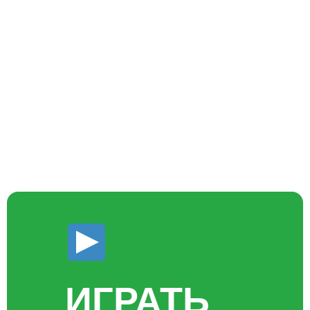
10 лучших казино
онлайн 2025 –
сравнение платформ
и бонусных
программ
ИГРАТЬ