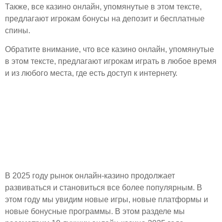
Также, все казино онлайн, упомянутые в этом тексте,
предлагают игрокам бонусы на депозит и бесплатные
спины.
Обратите внимание, что все казино онлайн, упомянутые
в этом тексте, предлагают игрокам играть в любое время
и из любого места, где есть доступ к интернету.
10 Лучших Казино Онлайн
2025: Сравнение
Платформ и Бонусных
Программ
В 2025 году рынок онлайн-казино продолжает
развиваться и становиться все более популярным. В
этом году мы увидим новые игры, новые платформы и
новые бонусные программы. В этом разделе мы