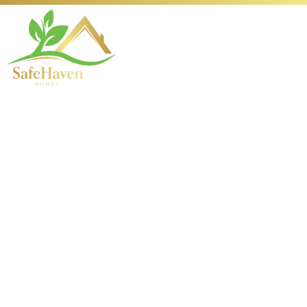
10 лучших казино
онлайн 2025
сравнение
платформ и
бонусных
программ.3070