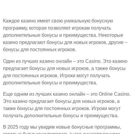
Сравнение Бонусных Программ
Каждое казино имеет свою уникальную бонусную
программу, которая позволяет игрокам получать
дополнительные бонусы и преимущества. Некоторые
казино предлагают бонусы для новых игроков, другие –
бонусы для постоянных игроков.
Один из лучших казино онлайн – это Casino. Это казино
предлагает бонусы для новых игроков, а также бонусы
для постоянных игроков. Игроки могут получать
дополнительные бонусы и преимущества.
Еще одним из лучших казино онлайн – это Online Casino.
Это казино предлагает бонусы для новых игроков, а
также бонусы для постоянных игроков. Игроки могут
получать дополнительные бонусы и преимущества.
В 2025 году мы увидим новые бонусные программы,