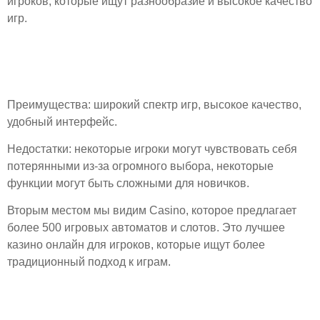
игроков, которые ищут разнообразие и высокое качество
игр.
Казино Online: Преимущества и
Недостатки
Преимущества: широкий спектр игр, высокое качество,
удобный интерфейс.
Недостатки: некоторые игроки могут чувствовать себя
потерянными из-за огромного выбора, некоторые
функции могут быть сложными для новичков.
Вторым местом мы видим Casino, которое предлагает
более 500 игровых автоматов и слотов. Это лучшее
казино онлайн для игроков, которые ищут более
традиционный подход к играм.
Казино: Преимущества и
Недостатки