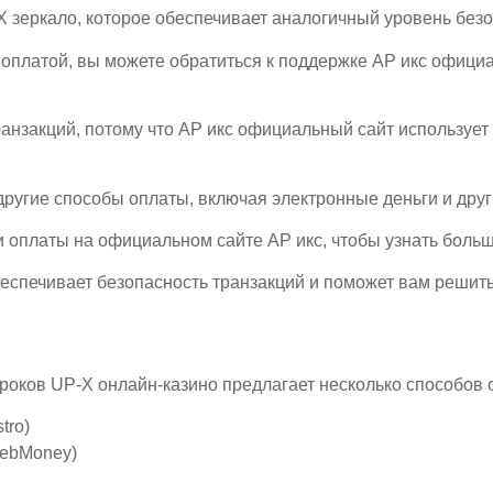
X зеркало, которое обеспечивает аналогичный уровень безо
оплатой, вы можете обратиться к поддержке AP икс официал
ранзакций, потому что AP икс официальный сайт использу
другие способы оплаты, включая электронные деньги и дру
 оплаты на официальном сайте AP икс, чтобы узнать больш
еспечивает безопасность транзакций и поможет вам решить
ство
роков UP-X онлайн-казино предлагает несколько способов 
tro)
 WebMoney)