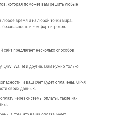
нтов, которая поможет вам решить любые
в любое время и из любой точки мира.
 безопасность и комфорт игроков.
ый сайт предлагает несколько способов
 QIWI Wallet и другие. Вам нужно только
опасности, и ваш счет будет оплачены. UP-X
сти своих данных.
оплату через системы оплаты, такие как
ены.
рены в том, что ваша оплата будет