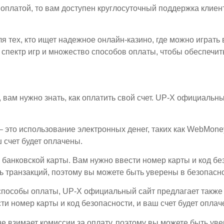
 оплатой, то вам доступен круглосуточный поддержка клие
я тех, кто ищет надежное онлайн-казино, где можно играть 
пектр игр и множество способов оплаты, чтобы обеспечить
: Способы Оплаты
 вам нужно знать, как оплатить свой счет. UP-X официальн
это использование электронных денег, таких как WebMoney,
 счет будет оплачены.
банковской карты. Вам нужно ввести номер карты и код без
 транзакций, поэтому вы можете быть уверены в безопасно
способы оплаты, UP-X официальный сайт предлагает также 
ти номер карты и код безопасности, и ваш счет будет оплач
 взимает комиссии за оплату, поэтому вы можете быть уве