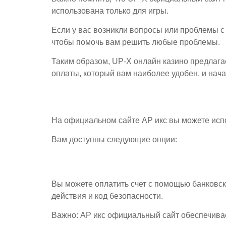
использована только для игры.
Если у вас возникли вопросы или проблемы с 
чтобы помочь вам решить любые проблемы.
Таким образом, UP-X онлайн казино предлага
оплаты, который вам наиболее удобен, и нача
Возможности Оплат
На официальном сайте AP икс вы можете исп
Вам доступны следующие опции:
Банковские карты
Вы можете оплатить счет с помощью банковско
действия и код безопасности.
Важно: AP икс официальный сайт обеспечивае