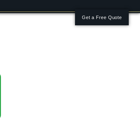
Get a Free Quote
063