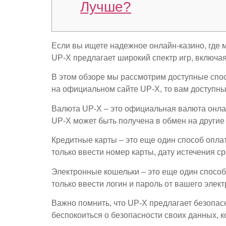
Лучше?
Если вы ищете надежное онлайн-казино, где 
UP-X предлагает широкий спектр игр, включая
В этом обзоре мы рассмотрим доступные спос
на официальном сайте UP-X, то вам доступн
Валюта UP-X – это официальная валюта онлай
UP-X может быть получена в обмен на другие
Кредитные карты – это еще один способ оплат
только ввести номер карты, дату истечения ср
Электронные кошельки – это еще один способ 
только ввести логин и пароль от вашего элек
Важно помнить, что UP-X предлагает безопас
беспокоиться о безопасности своих данных, ко