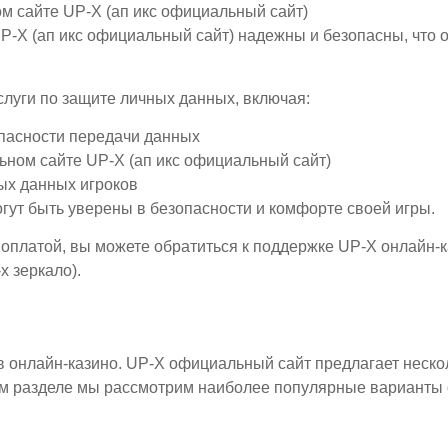
м сайте UP-X (ап икс официальный сайт)
-X (ап икс официальный сайт) надежны и безопасны, что 
слуги по защите личных данных, включая:
пасности передачи данных
ьном сайте UP-X (ап икс официальный сайт)
ых данных игроков
огут быть уверены в безопасности и комфорте своей игры.
 оплатой, вы можете обратиться к поддержке UP-X онлайн-к
x зеркало).
й Вариант Лучше?
в онлайн-казино. UP-X официальный сайт предлагает неско
том разделе мы рассмотрим наиболее популярные варианты