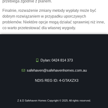
przebiega zgodnie z planem.
Finalnie, rozważenie zmiany metody wypłaty może być
dobrym rozwiązaniem w przypadku uporczywych
problemów. Niektóre opcje mogą działać sprawniej niż inne,
co warto przetestować dla własnej wygody.
Dylan: 0424 814 373
safehaven@safehavenhomes.com.au
NDIS REG ID: 4-GTAXZX3
Z & D Safehaven Homes
Copyright © 2025. All rights reserved.