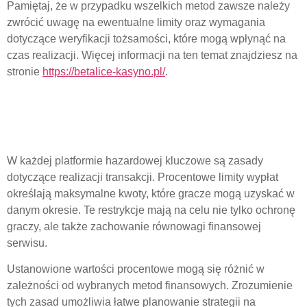
Pamiętaj, że w przypadku wszelkich metod zawsze należy
zwrócić uwagę na ewentualne limity oraz wymagania
dotyczące weryfikacji tożsamości, które mogą wpłynąć na
czas realizacji. Więcej informacji na ten temat znajdziesz na
stronie
https://betalice-kasyno.pl/
.
Procentowe limity wypłat i
ich znaczenie
W każdej platformie hazardowej kluczowe są zasady
dotyczące realizacji transakcji. Procentowe limity wypłat
określają maksymalne kwoty, które gracze mogą uzyskać w
danym okresie. Te restrykcje mają na celu nie tylko ochronę
graczy, ale także zachowanie równowagi finansowej
serwisu.
Ustanowione wartości procentowe mogą się różnić w
zależności od wybranych metod finansowych. Zrozumienie
tych zasad umożliwia łatwe planowanie strategii na