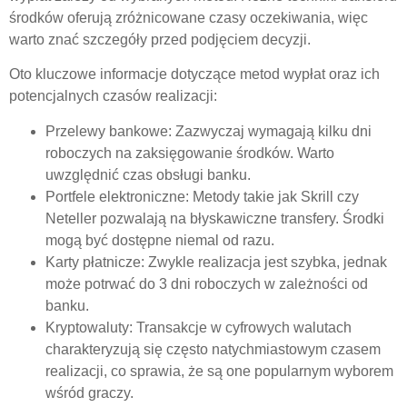
środków oferują zróżnicowane czasy oczekiwania, więc
warto znać szczegóły przed podjęciem decyzji.
Oto kluczowe informacje dotyczące metod wypłat oraz ich
potencjalnych czasów realizacji:
Przelewy bankowe:
Zazwyczaj wymagają kilku dni
roboczych na zaksięgowanie środków. Warto
uwzględnić czas obsługi banku.
Portfele elektroniczne:
Metody takie jak Skrill czy
Neteller pozwalają na błyskawiczne transfery. Środki
mogą być dostępne niemal od razu.
Karty płatnicze:
Zwykle realizacja jest szybka, jednak
może potrwać do 3 dni roboczych w zależności od
banku.
Kryptowaluty:
Transakcje w cyfrowych walutach
charakteryzują się często natychmiastowym czasem
realizacji, co sprawia, że są one popularnym wyborem
wśród graczy.