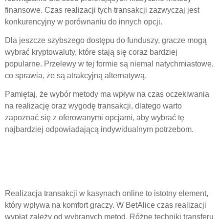
finansowe. Czas realizacji tych transakcji zazwyczaj jest
konkurencyjny w porównaniu do innych opcji.
Dla jeszcze szybszego dostępu do funduszy, gracze mogą
wybrać kryptowaluty, które stają się coraz bardziej
popularne. Przelewy w tej formie są niemal natychmiastowe,
co sprawia, że są atrakcyjną alternatywą.
Pamiętaj, że wybór metody ma wpływ na czas oczekiwania
na realizację oraz wygodę transakcji, dlatego warto
zapoznać się z oferowanymi opcjami, aby wybrać tę
najbardziej odpowiadającą indywidualnym potrzebom.
Czas realizacji wypłat – co
warto wiedzieć?
Realizacja transakcji w kasynach online to istotny element,
który wpływa na komfort graczy. W BetAlice czas realizacji
wypłat zależy od wybranych metod. Różne techniki transferu