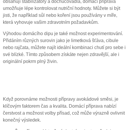
obsahují stabilizátory a dochucovadla, domácí příprava
umožňuje lépe kontrolovat nutriční hodnoty. Můžete si být
jisti, že například sůl nebo koření jsou používány v míře,
která vyhovuje vašim zdravotním požadavkům.
Výhodou domácího dipu je také možnost experimentování.
Přidáním různých surovin jako je limetková šťáva, cibule
nebo rajčata, můžete najít ideální kombinaci chutí pro sebe i
své blízké. Tímto způsobem získáte nejen zdravější, ale i
originální pokrm plný živin.
Čas přípravy a skladování:
Jak to vyjde v praxi?
Když porovnáme možnosti přípravy avokádové směsi, je
klíčovým faktorem čas a kvalita. Domácí příprava nabízí
čerstvost a možnost volby přísad, což může výrazně ovlivnit
konečný výsledek.