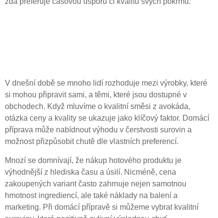
zda preferuje časovou úsporu či kvalitu svých pokrmů.
Cena versus kvalita: Je
domácí příprava opravdu
levnější?
V dnešní době se mnoho lidí rozhoduje mezi výrobky, které
si mohou připravit sami, a těmi, které jsou dostupné v
obchodech. Když mluvíme o kvalitní směsi z avokáda,
otázka ceny a kvality se ukazuje jako klíčový faktor. Domácí
příprava může nabídnout výhodu v čerstvosti surovin a
možnost přizpůsobit chutě dle vlastních preferencí.
Mnozí se domnívají, že nákup hotového produktu je
výhodnější z hlediska času a úsilí. Nicméně, cena
zakoupených variant často zahrnuje nejen samotnou
hmotnost ingrediencí, ale také náklady na balení a
marketing. Při domácí přípravě si můžeme vybrat kvalitní