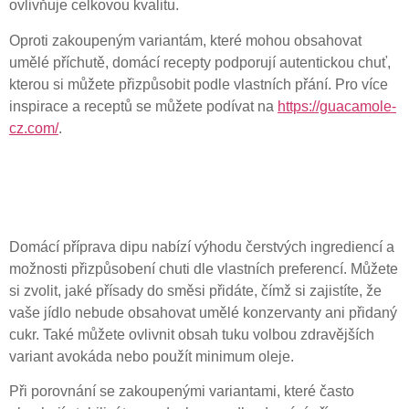
ovlivňuje celkovou kvalitu.
Oproti zakoupeným variantám, které mohou obsahovat
umělé příchutě, domácí recepty podporují autentickou chuť,
kterou si můžete přizpůsobit podle vlastních přání. Pro více
inspirace a receptů se můžete podívat na
https://guacamole-
cz.com/
.
Nutriční hodnoty: Co
vybrat pro zdravější volbu?
Domácí příprava dipu nabízí výhodu čerstvých ingrediencí a
možnosti přizpůsobení chuti dle vlastních preferencí. Můžete
si zvolit, jaké přísady do směsi přidáte, čímž si zajistíte, že
vaše jídlo nebude obsahovat umělé konzervanty ani přidaný
cukr. Také můžete ovlivnit obsah tuku volbou zdravějších
variant avokáda nebo použít minimum oleje.
Při porovnání se zakoupenými variantami, které často