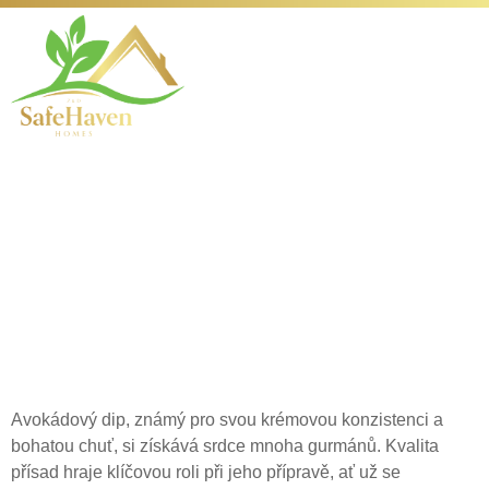
Srovnání domácího
guacamole a jeho
komerčně
prodávaných variant
Avokádový dip, známý pro svou krémovou konzistenci a
bohatou chuť, si získává srdce mnoha gurmánů. Kvalita
přísad hraje klíčovou roli při jeho přípravě, ať už se