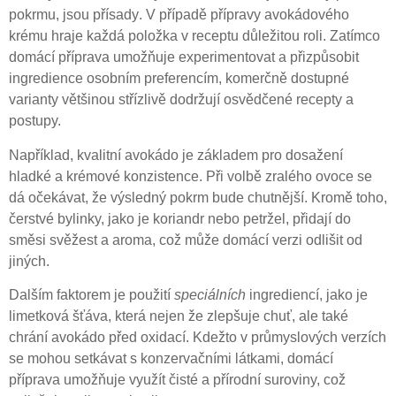
pokrmu, jsou
přísady
. V případě přípravy avokádového
krému hraje každá položka v receptu důležitou roli. Zatímco
domácí příprava umožňuje experimentovat a přizpůsobit
ingredience osobním preferencím, komerčně dostupné
varianty většinou střízlivě dodržují osvědčené recepty a
postupy.
Například, kvalitní avokádo je základem pro dosažení
hladké a krémové konzistence. Při volbě zralého ovoce se
dá očekávat, že výsledný pokrm bude chutnější. Kromě toho,
čerstvé bylinky, jako je koriandr nebo petržel, přidají do
směsi svěžest a aroma, což může domácí verzi odlišit od
jiných.
Dalším faktorem je použití
speciálních
ingrediencí, jako je
limetková šťáva, která nejen že zlepšuje chuť, ale také
chrání avokádo před oxidací. Kdežto v průmyslových verzích
se mohou setkávat s konzervačními látkami, domácí
příprava umožňuje využít čisté a přírodní suroviny, což