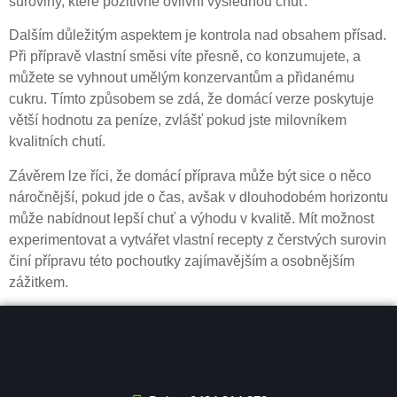
suroviny, které pozitivně ovlivní výslednou chuť.
Dalším důležitým aspektem je kontrola nad obsahem přísad.
Při přípravě vlastní směsi víte přesně, co konzumujete, a
můžete se vyhnout umělým konzervantům a přidanému
cukru. Tímto způsobem se zdá, že domácí verze poskytuje
větší hodnotu za peníze, zvlášť pokud jste milovníkem
kvalitních chutí.
Závěrem lze říci, že domácí příprava může být sice o něco
náročnější, pokud jde o čas, avšak v dlouhodobém horizontu
může nabídnout lepší chuť a výhodu v kvalitě. Mít možnost
experimentovat a vytvářet vlastní recepty z čerstvých surovin
činí přípravu této pochoutky zajímavějším a osobnějším
zážitkem.