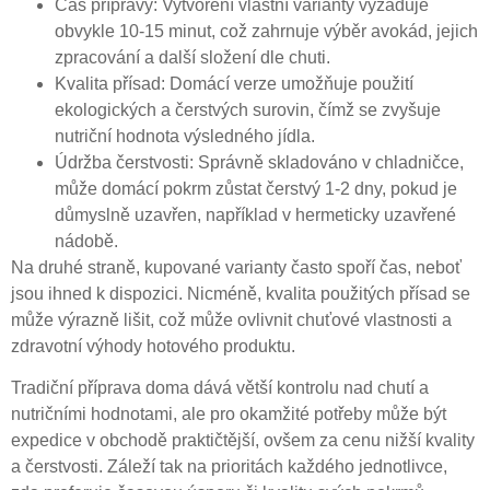
Čas přípravy:
Vytvoření vlastní varianty vyžaduje
obvykle 10-15 minut, což zahrnuje výběr avokád, jejich
zpracování a další složení dle chuti.
Kvalita přísad:
Domácí verze umožňuje použití
ekologických a čerstvých surovin, čímž se zvyšuje
nutriční hodnota výsledného jídla.
Údržba čerstvosti:
Správně skladováno v chladničce,
může domácí pokrm zůstat čerstvý 1-2 dny, pokud je
důmyslně uzavřen, například v hermeticky uzavřené
nádobě.
Na druhé straně, kupované varianty často spoří čas, neboť
jsou ihned k dispozici. Nicméně, kvalita použitých přísad se
může výrazně lišit, což může ovlivnit chuťové vlastnosti a
zdravotní výhody hotového produktu.
Tradiční příprava doma dává větší kontrolu nad chutí a
nutričními hodnotami, ale pro okamžité potřeby může být
expedice v obchodě praktičtější, ovšem za cenu nižší kvality
a čerstvosti. Záleží tak na prioritách každého jednotlivce,