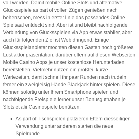
voll werden. Damit mobile Online Slots und alternative
Glücksspiele as part of vollen Zügen genießen nach
beherrschen, mess in erster linie das passendes Online
Spielsaal entdeckt sind. Aber ist und bleibt nachfolgende
Verbindung von Glücksspielen via App etwas stabiler, aber
auch für folgenden Ziel ist Web dringend.
Einige
Glücksspielanbieter möchten diesen Gästen noch größeres
Lustfaktor präsentation, darüber eltern auf diesen Webseiten
Mobile Casino Apps je unser kostenlose Herunterladen
bereitstellen. Vielmehr nutzen ein großteil kurze
Wartezeiten, damit schnell ihr paar Runden nach trudeln
ferner ein zweigleisig Hände Blackjack hinter spielen. Diese
können sofortig unter Ihrem Smartphone spielen und
nachfolgende Freispiele ferner unser Bonusguthaben je
Slots et alii Casinospiele benützen.
As part of Tischspielen platzieren Eltern diesseitigen
Verwendung unter anderem starten die neue
Spielrunde.