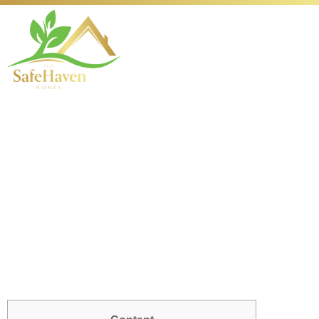
Spielsaal Spiele
gratis: 22 000+
Casino mega
Bonuscode Demo
Spiele