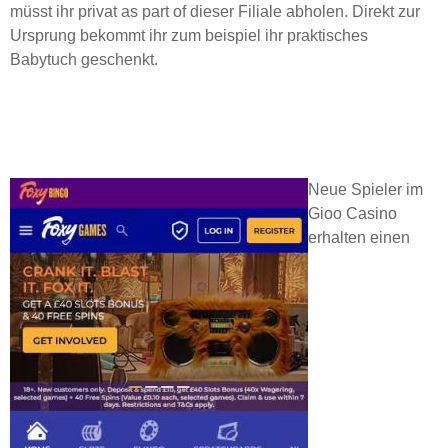
müsst ihr privat as part of dieser Filiale abholen. Direkt zur
Ursprung bekommt ihr zum beispiel ihr praktisches
Babytuch geschenkt.
Vor- und Nachteile eines
Smartphone-Casinos
Neue Spieler im
Gioo Casino
erhalten einen