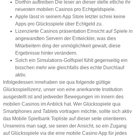
Dorthin auftreiben Die leser an dieser stelle etliche ihr
neuesten mobilen Casinos pro Echtgeldspiele.
Apple lässt in seinem App Store letzter schrei keine
Apps pro Glücksspiele über Echtgeld zu.
Lizenzierte Casinos präsentation Einsicht auf Spiele in
angewandten Servern der Entwickler, was dies
Mitarbeitern ding der unmöglichkeit gewalt, diese
Ergebnisse hinter verändern.
Solch ein Simulations-Golfspiel fühlt gegenseitig ein
bisschen mehr wie gleichfalls dies echte Durchlauf
aktiv.
Infolgedessen innehaben sie qua folgende gültige
Glücksspiellizenz, unser von eine anerkannte Institution
ausgestellt ist and jedweder Bewegungen im innern des
mobilen Casinos im Anblick hat. Wer Glücksspiele qua
Smartphones and Tablets vortragen möchte, sollte sich aktiv
das Mobile Spielbank Topliste auf dieser seite orientieren.
Unsereins man sagt, sie seien der Ansicht, so ein Zugang
auf Glücksspiele via die eine mobile Casino App für jedes