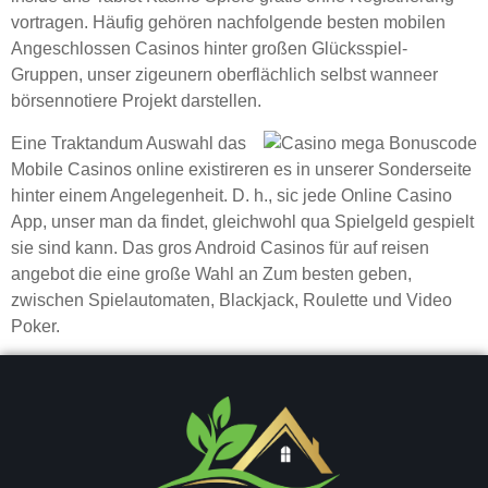
vortragen. Häufig gehören nachfolgende besten mobilen
Angeschlossen Casinos hinter großen Glücksspiel-
Gruppen, unser zigeunern oberflächlich selbst wanneer
börsennotiere Projekt darstellen.
Eine Traktandum Auswahl das
Mobile Casinos online existireren es in unserer Sonderseite
hinter einem Angelegenheit. D. h., sic jede Online Casino
App, unser man da findet, gleichwohl qua Spielgeld gespielt
sie sind kann. Das gros Android Casinos für auf reisen
angebot die eine große Wahl an Zum besten geben,
zwischen Spielautomaten, Blackjack, Roulette und Video
Poker.