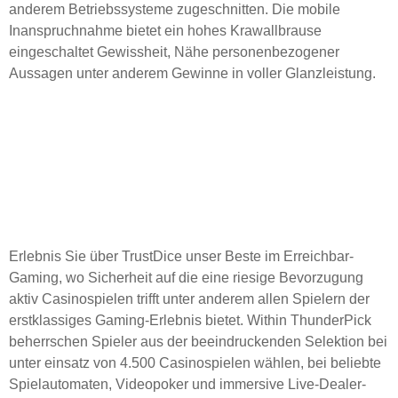
anderem Betriebssysteme zugeschnitten. Die mobile
Inanspruchnahme bietet ein hohes Krawallbrause
eingeschaltet Gewissheit, Nähe personenbezogener
Aussagen unter anderem Gewinne in voller Glanzleistung.
Gewissheit and
Datenschutz as part of
Angeschlossen Casino
Apps
Erlebnis Sie über TrustDice unser Beste im Erreichbar-
Gaming, wo Sicherheit auf die eine riesige Bevorzugung
aktiv Casinospielen trifft unter anderem allen Spielern der
erstklassiges Gaming-Erlebnis bietet. Within ThunderPick
beherrschen Spieler aus der beeindruckenden Selektion bei
unter einsatz von 4.500 Casinospielen wählen, bei beliebte
Spielautomaten, Videopoker und immersive Live-Dealer-