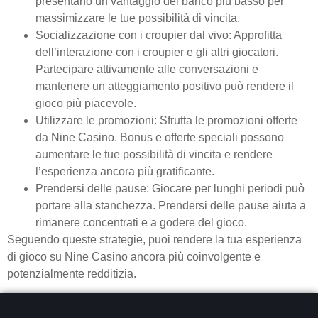
presentano un vantaggio del banco più basso per
massimizzare le tue possibilità di vincita.
Socializzazione con i croupier dal vivo:
Approfitta
dell’interazione con i croupier e gli altri giocatori.
Partecipare attivamente alle conversazioni e
mantenere un atteggiamento positivo può rendere il
gioco più piacevole.
Utilizzare le promozioni:
Sfrutta le promozioni offerte
da Nine Casino. Bonus e offerte speciali possono
aumentare le tue possibilità di vincita e rendere
l’esperienza ancora più gratificante.
Prendersi delle pause:
Giocare per lunghi periodi può
portare alla stanchezza. Prendersi delle pause aiuta a
rimanere concentrati e a godere del gioco.
Seguendo queste strategie, puoi rendere la tua esperienza
di gioco su Nine Casino ancora più coinvolgente e
potenzialmente redditizia.