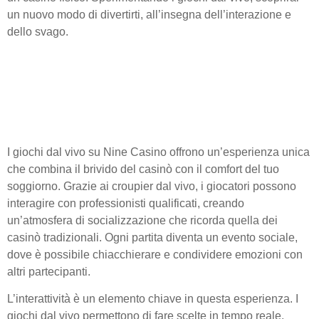
un nuovo modo di divertirti, all’insegna dell’interazione e
dello svago.
Giochi dal vivo su Nine
Casino: l’esperienza del
casinò a casa tua
I giochi dal vivo su Nine Casino offrono un’esperienza unica
che combina il brivido del casinò con il comfort del tuo
soggiorno. Grazie ai
croupier dal vivo
, i giocatori possono
interagire con professionisti qualificati, creando
un’atmosfera di socializzazione che ricorda quella dei
casinò tradizionali. Ogni partita diventa un evento sociale,
dove è possibile chiacchierare e condividere emozioni con
altri partecipanti.
L’interattività è un elemento chiave in questa esperienza. I
giochi dal vivo permettono di fare scelte in tempo reale,